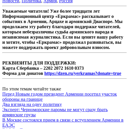
Новости
,
Политика
,
Армия
,
Россия
Уважаемые читатели! Уже более тридцати лет
Информационный центр «Еркрамас» рассказывает о
событиях в Армении, Арцахе и армянской Диаспоре. Мы
продолжаем эту работу благодаря поддержке читателей,
которым небезразличны судьба армянского народа и
независимая журналистика. Если вы цените нашу работу
и хотите, чтобы «Еркрамас» продолжал развиваться, вы
можете поддержать проект добровольным взносом.
РЕКВИЗИТЫ ДЛЯ ПОДДЕРЖКИ:
Карта Сбербанка – 2202 2072 1610 0373
Форма для донатов
https://dzen.ru/yerkramas?donate=true
По этим темам читайте также
Перед Новым годом президент Армении посетил участок
обороны на границе
Два взгляда на одну политику
Эксперт: Черноморские паромы не могут сразу брать
армянские грузы
В Москве состоялся прием в связи с вступлением Армении в
ЕАЭС