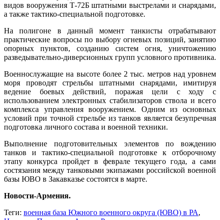
видов вооружения Т-72Б штатными выстрелами и снарядами,
а также тактико-специальной подготовке.
На полигоне в данный момент танкисты отрабатывают
практические вопросы по выбору огневых позиций, занятию
опорных пунктов, созданию систем огня, уничтожению
разведывательно-диверсионных групп условного противника.
Военнослужащие на высоте более 2 тыс. метров над уровнем
моря проводят стрельбы штатными снарядами, имитируя
ведение боевых действий, поражая цели с ходу с
использованием электронных стабилизаторов ствола и всего
комплекса управления вооружением. Одним из основных
условий при точной стрельбе из танков является безупречная
подготовка личного состава и военной техники.
Выполнение подготовительных элементов по вождению
танков и тактико-специальной подготовке к отборочному
этапу конкурса пройдет в феврале текущего года, а сами
состязания между танковыми экипажами российской военной
базы ЮВО в Закавказье состоятся в марте.
Новости-Армения.
Теги:
военная база Южного военного округа (ЮВО) в РА
,