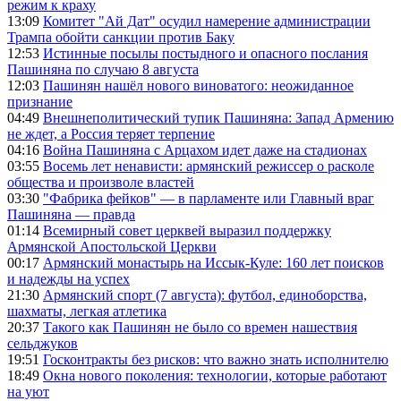
режим к краху
13:09
Комитет "Ай Дат" осудил намерение администрации
Трампа обойти санкции против Баку
12:53
Истинные посылы постыдного и опасного послания
Пашиняна по случаю 8 августа
12:03
Пашинян нашёл нового виноватого: неожиданное
признание
04:49
Внешнеполитический тупик Пашиняна: Запад Армению
не ждет, а Россия теряет терпение
04:16
Война Пашиняна с Арцахом идет даже на стадионах
03:55
Восемь лет ненависти: армянский режиссер о расколе
общества и произволе властей
03:30
"Фабрика фейков" — в парламенте или Главный враг
Пашиняна — правда
01:14
Всемирный совет церквей выразил поддержку
Армянской Апостольской Церкви
00:17
Армянский монастырь на Иссык-Куле: 160 лет поисков
и надежды на успех
21:30
Армянский спорт (7 августа): футбол, единоборства,
шахматы, легкая атлетика
20:37
Такого как Пашинян не было со времен нашествия
сельджуков
19:51
Госконтракты без рисков: что важно знать исполнителю
18:49
Окна нового поколения: технологии, которые работают
на уют