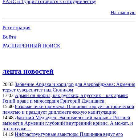
ЕАЭС и Турция готовятся к сотрудничеству
На главную
Регистрация
Войти
РАСШИРЕННЫЙ ПОИСК
лента новостей
20:33
Забвение Арцаха и коридор для Азербайджана: Армения
теряет суверенитет над Сюником
17:03
Армян он любил, как русских, а русских – как армян:
Гений права и милосердия Григорий Джаншиев
15:40
Розовые очки премьера: Пашинян торгует исторической
памятью и празднует дипломатическую капитуляцию
14:48
Дмитрий Медведев: Экономический разрыв с Россией
вызовет в Армении глубокий внутренний кризис. А может, и
что похуже…
14:19
Инфраструктурные авантюры Пашиняна ведут его