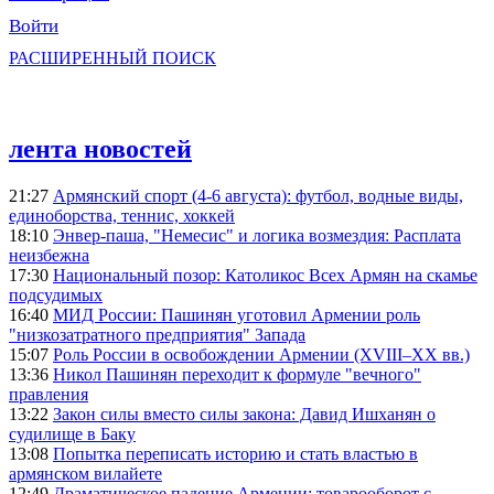
Войти
РАСШИРЕННЫЙ ПОИСК
лента новостей
21:27
Армянский спорт (4-6 августа): футбол, водные виды,
единоборства, теннис, хоккей
18:10
Энвер-паша, "Немесис" и логика возмездия: Расплата
неизбежна
17:30
Национальный позор: Католикос Всех Армян на скамье
подсудимых
16:40
МИД России: Пашинян уготовил Армении роль
"низкозатратного предприятия" Запада
15:07
Роль России в освобождении Армении (XVIII–XX вв.)
13:36
Никол Пашинян переходит к формуле "вечного"
правления
13:22
Закон силы вместо силы закона: Давид Ишханян о
судилище в Баку
13:08
Попытка переписать историю и стать властью в
армянском вилайете
12:49
Драматическое падение Армении: товарооборот с