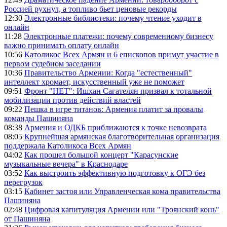
Россией рухнул, а топливо бьет ценовые рекорды
12:30
Электронные библиотеки: почему чтение уходит в
онлайн
11:28
Электронные платежи: почему современному бизнесу
важно принимать оплату онлайн
10:56
Католикос Всех Армян и 6 епископов примут участие в
первом судебном заседании
10:36
Правительство Армении: Когда "естественный"
интеллект хромает, искусственный уже не поможет
09:51
Фронт "НЕТ": Ишхан Сагателян призвал к тотальной
мобилизации против действий властей
09:22
Пешка в игре титанов: Армения платит за провалы
команды Пашиняна
08:38
Армения и ОДКБ приближаются к точке невозврата
08:05
Крупнейшая армянская благотворительная организация
поддержала Католикоса Всех Армян
04:02
Как прошел большой концерт "Карасунские
музыкальные вечера" в Краснодаре
03:52
Как выстроить эффективную подготовку к ОГЭ без
перегрузок
03:15
Кабинет застоя или Управленческая кома правительства
Пашиняна
02:48
Цифровая капитуляция Армении или "Троянский конь"
от Пашиняна