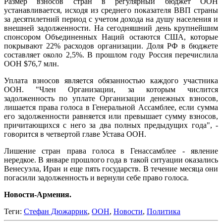
Размер взносов стран в регулярный бюджет ООН
устанавливается, исходя из среднего показателя ВВП страны
за десятилетний период с учетом дохода на душу населения и
внешней задолженности. На сегодняшний день крупнейшим
спонсором Объединенных Наций остаются США, которые
покрывают 22% расходов организации. Доля РФ в бюджете
составляет около 2,5%. В прошлом году Россия перечислила
ООН $76,7 млн.
Уплата взносов является обязанностью каждого участника
ООН. "Член Организации, за которым числится
задолженность по уплате Организации денежных взносов,
лишается права голоса в Генеральной Ассамблее, если сумма
его задолженности равняется или превышает сумму взносов,
причитающихся с него за два полных предыдущих года", -
говорится в четвертой главе Устава ООН.
Лишение стран права голоса в Генассамблее - явление
нередкое. В январе прошлого года в такой ситуации оказались
Венесуэла, Иран и еще пять государств. В течение месяца они
погасили задолженность и вернули себе право голоса.
Новости-Армения.
Теги:
Стефан Дюжаррик
,
ООН
,
Новости
,
Политика