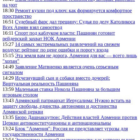
на уют
18:30
Ремонт кухни под ключ: как формируется комфортное
пространство
16:51
Судебный фарс дал трещину: Судья по делу Католикоса
Всех Армян взял самоотвод
16:11
Спорт под каблуком власти: Пашинян готовит
рейдерский захват НОК Армении
15:27
14 самых экстремальных развлечений на свежем
воздухе: рейтинг по цене ошибки и порогу входа
15:15
Эта земля вам не дорога, Армения для вас — всего лишь
"хопан"
14:49
Заявление Матвиенко является очень серьезным
сигналом
14:29
Исчезнувший сын и собаки вместо дочерей:
Виртуальная реальность Пашиняна
13:59
Маленькая ставка Никола Пашиняна за большим
игровым столом
13:43
Армянский патриархат Иерусалима: Нужно встать на
защиту свободы, единства, автономии и достоинства
Армянской церкви
13:35
Бюро Дашнакцутюн: Действия властей Армении против
Церкви антиконституционны и антинациональны
13:24
Блок "Армения": Россия не представляет угрозы для
государственности Армении
12:54
Экосистема элитной недвижимости: как устроен рынок