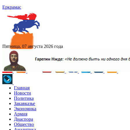
Еркрамас
Пятница, 07 августа 2026 года
Главная
Новости
Политика
Закавказье
Экономика
Армия
Диаспора
Общество
Аналитика