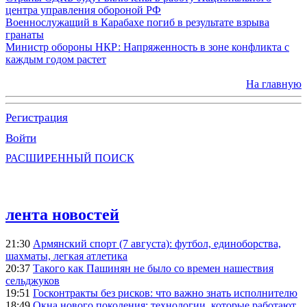
центра управления обороной РФ
Военнослужащий в Карабахе погиб в результате взрыва
гранаты
Министр обороны НКР: Напряженность в зоне конфликта с
каждым годом растет
На главную
Регистрация
Войти
РАСШИРЕННЫЙ ПОИСК
лента новостей
21:30
Армянский спорт (7 августа): футбол, единоборства,
шахматы, легкая атлетика
20:37
Такого как Пашинян не было со времен нашествия
сельджуков
19:51
Госконтракты без рисков: что важно знать исполнителю
18:49
Окна нового поколения: технологии, которые работают