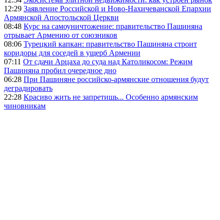
12:29
Заявление Российской и Ново-Нахичеванской Епархии
Армянской Апостольской Церкви
08:48
Курс на самоуничтожение: правительство Пашиняна
отрывает Армению от союзников
08:06
Турецкий капкан: правительство Пашиняна строит
коридоры для соседей в ущерб Армении
07:11
От сдачи Арцаха до суда над Католикосом: Режим
Пашиняна пробил очередное дно
06:28
При Пашиняне российско-армянские отношения будут
деградировать
22:28
Красиво жить не запретишь... Особенно армянским
чиновникам