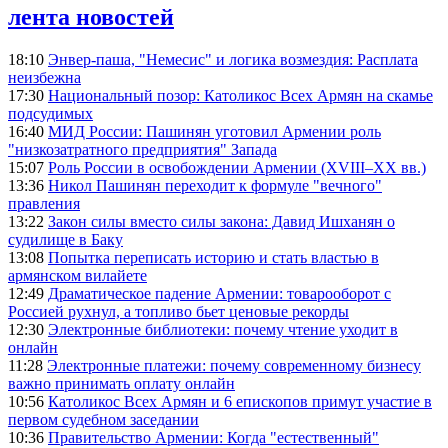
лента новостей
18:10
Энвер-паша, "Немесис" и логика возмездия: Расплата
неизбежна
17:30
Национальный позор: Католикос Всех Армян на скамье
подсудимых
16:40
МИД России: Пашинян уготовил Армении роль
"низкозатратного предприятия" Запада
15:07
Роль России в освобождении Армении (XVIII–XX вв.)
13:36
Никол Пашинян переходит к формуле "вечного"
правления
13:22
Закон силы вместо силы закона: Давид Ишханян о
судилище в Баку
13:08
Попытка переписать историю и стать властью в
армянском вилайете
12:49
Драматическое падение Армении: товарооборот с
Россией рухнул, а топливо бьет ценовые рекорды
12:30
Электронные библиотеки: почему чтение уходит в
онлайн
11:28
Электронные платежи: почему современному бизнесу
важно принимать оплату онлайн
10:56
Католикос Всех Армян и 6 епископов примут участие в
первом судебном заседании
10:36
Правительство Армении: Когда "естественный"