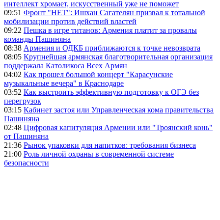
интеллект хромает, искусственный уже не поможет
09:51
Фронт "НЕТ": Ишхан Сагателян призвал к тотальной
мобилизации против действий властей
09:22
Пешка в игре титанов: Армения платит за провалы
команды Пашиняна
08:38
Армения и ОДКБ приближаются к точке невозврата
08:05
Крупнейшая армянская благотворительная организация
поддержала Католикоса Всех Армян
04:02
Как прошел большой концерт "Карасунские
музыкальные вечера" в Краснодаре
03:52
Как выстроить эффективную подготовку к ОГЭ без
перегрузок
03:15
Кабинет застоя или Управленческая кома правительства
Пашиняна
02:48
Цифровая капитуляция Армении или "Троянский конь"
от Пашиняна
21:36
Рынок упаковки для напитков: требования бизнеса
21:00
Роль личной охраны в современной системе
безопасности