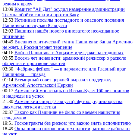
режим к краху
13:09
Комитет "Ай Дат" осудил намерение администрации
Трампа обойти санкции против Баку
12:53
Истинные посылы постыдного и опасного послания
Пашиняна по случаю 8 августа
12:03
Пашинян нашёл нового виноватого: неожиданное
признание
04:49
Внешнеполитический тупик Пашиняна: Запад Армению
не ждет, а Россия теряет терпение
04:16
Война Пашиняна с Арцахом идет даже на стадионах
03:55
Восемь лет ненависти: армянский режиссер о расколе
общества и произволе властей
03:30
"Фабрика фейков" — в парламенте или Главный враг
Пашиняна — правда
01:14
Всемирный совет церквей выразил поддержку
Армянской Апостольской Церкви
00:17
Армянский монастырь на Иссык-Куле: 160 лет поисков
и надежды на успех
21:30
Армянский спорт (7 августа): футбол, единоборства,
шахматы, легкая атлетика
20:37
Такого как Пашинян не было со времен нашествия
сельджуков
19:51
Госконтракты без рисков: что важно знать исполнителю
18:49
Окна нового поколения: технологии, которые работают
на уют