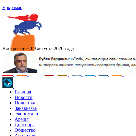
Еркрамас
Воскресенье, 09 августа 2026 года
Главная
Новости
Политика
Закавказье
Экономика
Армия
Диаспора
Общество
Аналитика