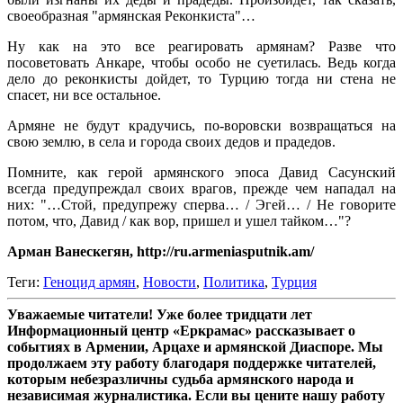
своеобразная "армянская Реконкиста"…
Ну как на это все реагировать армянам? Разве что
посоветовать Анкаре, чтобы особо не суетилась. Ведь когда
дело до реконкисты дойдет, то Турцию тогда ни стена не
спасет, ни все остальное.
Армяне не будут крадучись, по-воровски возвращаться на
свою землю, в села и города своих дедов и прадедов.
Помните, как герой армянского эпоса Давид Сасунский
всегда предупреждал своих врагов, прежде чем нападал на
них: "…Стой, предупрежу сперва… / Эгей… / Не говорите
потом, что, Давид / как вор, пришел и ушел тайком…"?
Арман Ванескегян, http://ru.armeniasputnik.am/
Теги:
Геноцид армян
,
Новости
,
Политика
,
Турция
Уважаемые читатели! Уже более тридцати лет
Информационный центр «Еркрамас» рассказывает о
событиях в Армении, Арцахе и армянской Диаспоре. Мы
продолжаем эту работу благодаря поддержке читателей,
которым небезразличны судьба армянского народа и
независимая журналистика. Если вы цените нашу работу