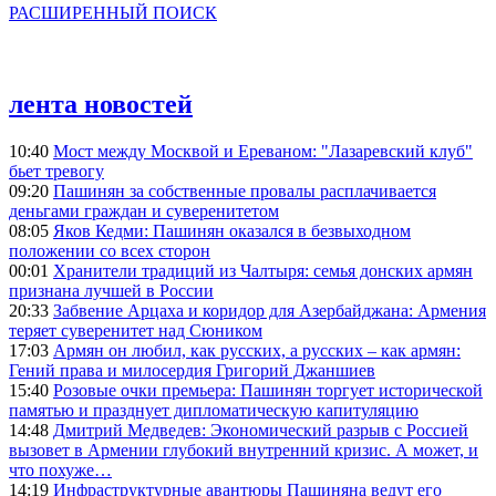
РАСШИРЕННЫЙ ПОИСК
лента новостей
10:40
Мост между Москвой и Ереваном: "Лазаревский клуб"
бьет тревогу
09:20
Пашинян за собственные провалы расплачивается
деньгами граждан и суверенитетом
08:05
Яков Кедми: Пашинян оказался в безвыходном
положении со всех сторон
00:01
Хранители традиций из Чалтыря: семья донских армян
признана лучшей в России
20:33
Забвение Арцаха и коридор для Азербайджана: Армения
теряет суверенитет над Сюником
17:03
Армян он любил, как русских, а русских – как армян:
Гений права и милосердия Григорий Джаншиев
15:40
Розовые очки премьера: Пашинян торгует исторической
памятью и празднует дипломатическую капитуляцию
14:48
Дмитрий Медведев: Экономический разрыв с Россией
вызовет в Армении глубокий внутренний кризис. А может, и
что похуже…
14:19
Инфраструктурные авантюры Пашиняна ведут его