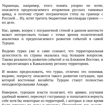
Украинцы, например, этого понять упорно не хотят,
опасаются предполагаемого вторжения русских танковых
армад, и поэтому строят пограничную стену на границе с
Россией… Ну, хотят тратить бюджетные миллиарды гривен —
их дело.
Нас, армян, вопрос с пограничной стеной в данном контексте
может интересовать только с точки зрения политической
аналитики и предполагаемого развития событий в самой
Турции.
Видимо турки уже и сами сознают, что территориальная
целостность их страны оказалась под большим вопросом.
Такова реальность развития событий и на Ближнем Востоке, и
на прилегающих к Кавказскому региону территориях.
И можно предположить, что турки, отлично это понимая,
видимо, попросту опасаются такого развития ситуации, при
которой восточные вилайеты Турции станут полностью
неподконтрольными Анкаре.
Наверное, турецкие власти полагают, что армяне, улучшив
удобный момент, пересекут госграницу и попытаются вернуть
себе хотя бы некоторые из территорий, с которых в свое время
были изгнаны их деды и прадеды. Произойдет, так сказать,