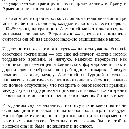
государственной границе, в шести прилегающих к Ирану и
Армении приграничных районах.
На самом деле строительство сплошной стены высотой в три
метра из бетонных блоков, каждый из которых весит порядка
200-250 тонн, на границе с Арменией может показаться, как
минимум, алогичным. Ведь армяно — турецкая граница итак
считается одной из наиболее надежно защищенных в мире.
И дело не только в том, что здесь — на этом участке бывшей
советской госграницы — все еще действуют жесткие нормы
тогдашнего времени. И наглухо, надежно перекрыты как
тропинки для беженцев и бандитских формирований, так и
дороги для переброски контрабандных товаров. Следует
помнить главное, между Арменией и Турцией настолько
напряжены политические взаимоотношения (точнее, налицо
их полное отсутствие), что говорить о безопасности границы
между двумя государствами приходится только с точки зрения
вероятности и опасности военного вторжения. И никак иначе.
И в данном случае наличие, либо отсутствие какой-бы то ни
было мощной и высокой стены особой роли играть не будет.
Ни от бронетехники, ни от артиллерии, ни от современных
ракетных комплексов бетонная стена, сколь бы толстой и
высокой она ни была, не защитит и не спасет.