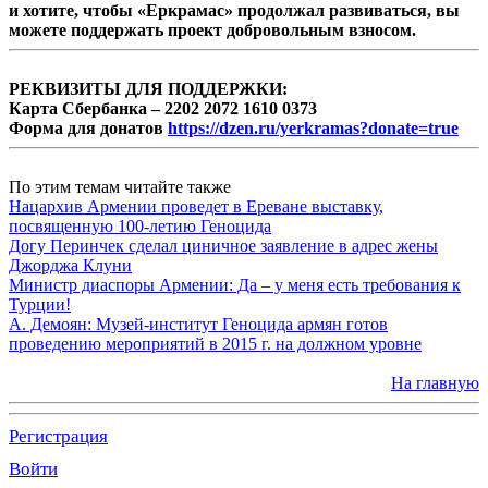
и хотите, чтобы «Еркрамас» продолжал развиваться, вы
можете поддержать проект добровольным взносом.
РЕКВИЗИТЫ ДЛЯ ПОДДЕРЖКИ:
Карта Сбербанка – 2202 2072 1610 0373
Форма для донатов
https://dzen.ru/yerkramas?donate=true
По этим темам читайте также
Нацархив Армении проведет в Ереване выставку,
посвященную 100-летию Геноцида
Догу Перинчек сделал циничное заявление в адрес жены
Джорджа Клуни
Министр диаспоры Армении: Да – у меня есть требования к
Турции!
А. Демоян: Музей-институт Геноцида армян готов
проведению мероприятий в 2015 г. на должном уровне
На главную
Регистрация
Войти