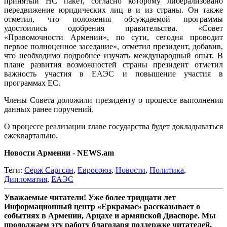
принятый НС пакет, согласно которому либерализовано
передвижение юридических лиц в и из страны. Он также
отметил, что положения обсуждаемой программы
удостоились одобрения правительства. «Совет
«Правомочности Армении», по сути, сегодня проводит
первое полноценное заседание», отметил президент, добавив,
что необходимо подробнее изучать международный опыт. В
плане развития возможностей страны президент отметил
важность участия в ЕАЭС и повышение участия в
программах ЕС.
Члены Совета доложили президенту о процессе выполнения
данных ранее поручений.
О процессе реализации главе государства будет докладываться
ежеквартально.
Новости Армении - NEWS.am
Теги:
Серж Саргсян
,
Евросоюз
,
Новости
,
Политика
,
Дипломатия
,
ЕАЭС
Уважаемые читатели! Уже более тридцати лет
Информационный центр «Еркрамас» рассказывает о
событиях в Армении, Арцахе и армянской Диаспоре. Мы
продолжаем эту работу благодаря поддержке читателей,