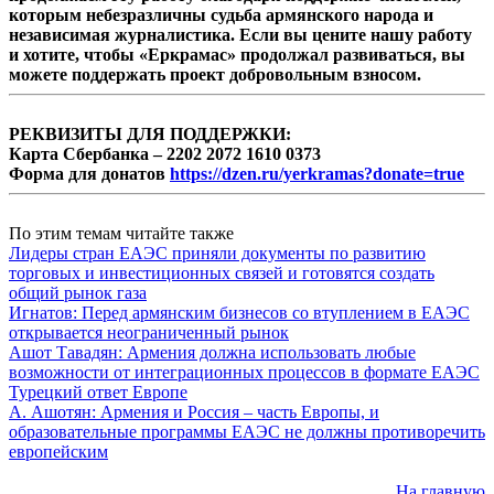
которым небезразличны судьба армянского народа и
независимая журналистика. Если вы цените нашу работу
и хотите, чтобы «Еркрамас» продолжал развиваться, вы
можете поддержать проект добровольным взносом.
РЕКВИЗИТЫ ДЛЯ ПОДДЕРЖКИ:
Карта Сбербанка – 2202 2072 1610 0373
Форма для донатов
https://dzen.ru/yerkramas?donate=true
По этим темам читайте также
Лидеры стран ЕАЭС приняли документы по развитию
торговых и инвестиционных связей и готовятся создать
общий рынок газа
Игнатов: Перед армянским бизнесов со втуплением в ЕАЭС
открывается неограниченный рынок
Ашот Тавадян: Армения должна использовать любые
возможности от интеграционных процессов в формате ЕАЭС
Турецкий ответ Европе
А. Ашотян: Армения и Россия – часть Европы, и
образовательные программы ЕАЭС не должны противоречить
европейским
На главную