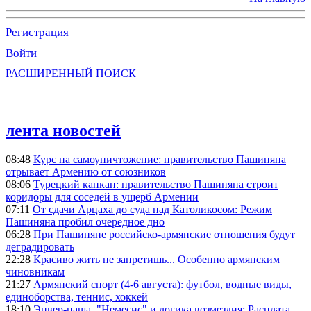
Регистрация
Войти
РАСШИРЕННЫЙ ПОИСК
лента новостей
08:48
Курс на самоуничтожение: правительство Пашиняна
отрывает Армению от союзников
08:06
Турецкий капкан: правительство Пашиняна строит
коридоры для соседей в ущерб Армении
07:11
От сдачи Арцаха до суда над Католикосом: Режим
Пашиняна пробил очередное дно
06:28
При Пашиняне российско-армянские отношения будут
деградировать
22:28
Красиво жить не запретишь... Особенно армянским
чиновникам
21:27
Армянский спорт (4-6 августа): футбол, водные виды,
единоборства, теннис, хоккей
18:10
Энвер-паша, "Немесис" и логика возмездия: Расплата