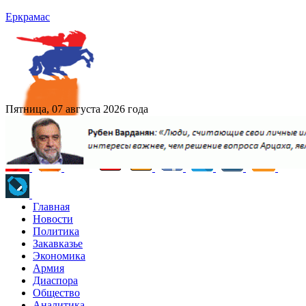
Еркрамас
Пятница, 07 августа 2026 года
Главная
Новости
Политика
Закавказье
Экономика
Армия
Диаспора
Общество
Аналитика