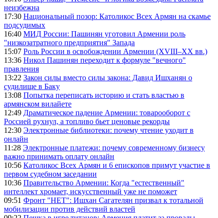
неизбежна
17:30
Национальный позор: Католикос Всех Армян на скамье
подсудимых
16:40
МИД России: Пашинян уготовил Армении роль
"низкозатратного предприятия" Запада
15:07
Роль России в освобождении Армении (XVIII–XX вв.)
13:36
Никол Пашинян переходит к формуле "вечного"
правления
13:22
Закон силы вместо силы закона: Давид Ишханян о
судилище в Баку
13:08
Попытка переписать историю и стать властью в
армянском вилайете
12:49
Драматическое падение Армении: товарооборот с
Россией рухнул, а топливо бьет ценовые рекорды
12:30
Электронные библиотеки: почему чтение уходит в
онлайн
11:28
Электронные платежи: почему современному бизнесу
важно принимать оплату онлайн
10:56
Католикос Всех Армян и 6 епископов примут участие в
первом судебном заседании
10:36
Правительство Армении: Когда "естественный"
интеллект хромает, искусственный уже не поможет
09:51
Фронт "НЕТ": Ишхан Сагателян призвал к тотальной
мобилизации против действий властей
09:22
Пешка в игре титанов: Армения платит за провалы