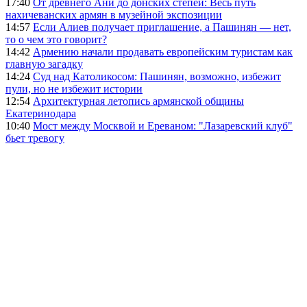
17:40
От древнего Ани до донских степей: Весь путь
нахичеванских армян в музейной экспозиции
14:57
Если Алиев получает приглашение, а Пашинян — нет,
то о чем это говорит?
14:42
Армению начали продавать европейским туристам как
главную загадку
14:24
Суд над Католикосом: Пашинян, возможно, избежит
пули, но не избежит истории
12:54
Архитектурная летопись армянской общины
Екатеринодара
10:40
Мост между Москвой и Ереваном: "Лазаревский клуб"
бьет тревогу