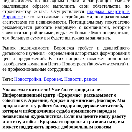
недвижимость по выгодным ценам, а застройщик сможет
надлежащим образом выполнить свои обязательства по
строительству жилья. Осуществляется
продажа квартир в
Воронеже
не только самими застройщиками, но и различными
агентствами по недвижимости. Потенциальному покупателю
рекомендуется работать напрямую с компаниями, которые
являются застройщиками, ведь чем больше будет посредников,
тем большую сумму вы будете вынуждены заплатить.
Рынок недвижимости Воронежа требует и дальнейшего
детального изучения - определения алгоритмов формирования
цен и предложений. В этих вопросах поможет полностью
разобраться компания Центр Новостроек (http://www.cvrn.ru) и
ее профессиональные сотрудники.
Теги:
Новостройки
,
Воронеж
,
Новости
,
разное
Уважаемые читатели! Уже более тридцати лет
Информационный центр «Еркрамас» рассказывает о
событиях в Армении, Арцахе и армянской Диаспоре. Мы
продолжаем эту работу благодаря поддержке читателей,
которым небезразличны судьба армянского народа и
независимая журналистика. Если вы цените нашу работу
и хотите, чтобы «Еркрамас» продолжал развиваться, вы
можете поддержать проект добровольным взносом.