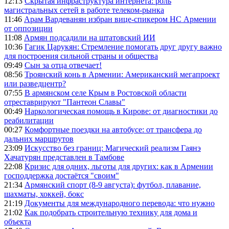
12:13
Скрытая инфраструктура интернета: роль
магистральных сетей в работе телеком-рынка
11:46
Арам Вардеванян избран вице-спикером НС Армении
от оппозиции
11:08
Армян подсадили на штатовский ИИ
10:36
Гагик Царукян: Стремление помогать друг другу важно
для построения сильной страны и общества
09:49
Сын за отца отвечает!
08:56
Троянский конь в Армении: Американский мегапроект
или разведцентр?
07:55
В армянском селе Крым в Ростовской области
отреставрируют "Пантеон Славы"
00:49
Наркологическая помощь в Кирове: от диагностики до
реабилитации
00:27
Комфортные поездки на автобусе: от трансфера до
дальних маршрутов
23:09
Искусство без границ: Магический реализм Гаянэ
Хачатурян представлен в Тамбове
22:08
Кризис для одних, льготы для других: как в Армении
господдержка достаётся "своим"
21:34
Армянский спорт (8-9 августа): футбол, плавание,
шахматы, хоккей, бокс
21:19
Документы для международного перевода: что нужно
21:02
Как подобрать строительную технику для дома и
объекта