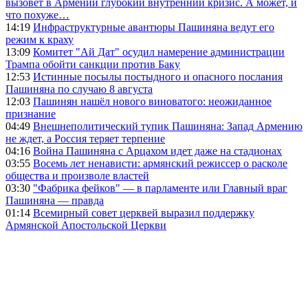
вызовет в Армении глубокий внутренний кризис. А может, и
что похуже…
14:19
Инфраструктурные авантюры Пашиняна ведут его
режим к краху
13:09
Комитет "Ай Дат" осудил намерение администрации
Трампа обойти санкции против Баку
12:53
Истинные посылы постыдного и опасного послания
Пашиняна по случаю 8 августа
12:03
Пашинян нашёл нового виноватого: неожиданное
признание
04:49
Внешнеполитический тупик Пашиняна: Запад Армению
не ждет, а Россия теряет терпение
04:16
Война Пашиняна с Арцахом идет даже на стадионах
03:55
Восемь лет ненависти: армянский режиссер о расколе
общества и произволе властей
03:30
"Фабрика фейков" — в парламенте или Главный враг
Пашиняна — правда
01:14
Всемирный совет церквей выразил поддержку
Армянской Апостольской Церкви