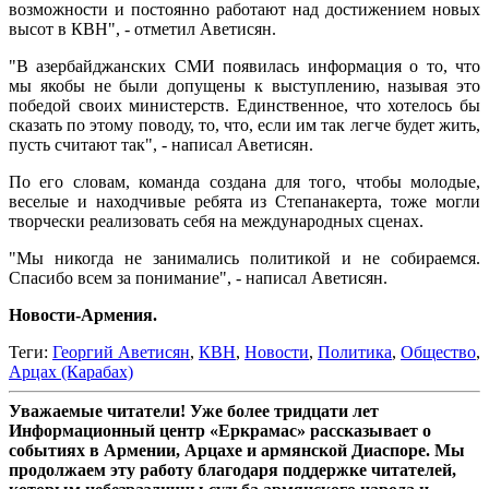
возможности и постоянно работают над достижением новых
высот в КВН", - отметил Аветисян.
"В азербайджанских СМИ появилась информация о то, что
мы якобы не были допущены к выступлению, называя это
победой своих министерств. Единственное, что хотелось бы
сказать по этому поводу, то, что, если им так легче будет жить,
пусть считают так", - написал Аветисян.
По его словам, команда создана для того, чтобы молодые,
веселые и находчивые ребята из Степанакерта, тоже могли
творчески реализовать себя на международных сценах.
"Мы никогда не занимались политикой и не собираемся.
Спасибо всем за понимание", - написал Аветисян.
Новости-Армения.
Теги:
Георгий Аветисян
,
КВН
,
Новости
,
Политика
,
Общество
,
Арцах (Карабах)
Уважаемые читатели! Уже более тридцати лет
Информационный центр «Еркрамас» рассказывает о
событиях в Армении, Арцахе и армянской Диаспоре. Мы
продолжаем эту работу благодаря поддержке читателей,