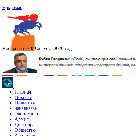
Еркрамас
Воскресенье, 09 августа 2026 года
Главная
Новости
Политика
Закавказье
Экономика
Армия
Диаспора
Общество
Аналитика