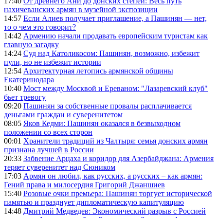
17:40
От древнего Ани до донских степей: Весь путь
нахичеванских армян в музейной экспозиции
14:57
Если Алиев получает приглашение, а Пашинян — нет,
то о чем это говорит?
14:42
Армению начали продавать европейским туристам как
главную загадку
14:24
Суд над Католикосом: Пашинян, возможно, избежит
пули, но не избежит истории
12:54
Архитектурная летопись армянской общины
Екатеринодара
10:40
Мост между Москвой и Ереваном: "Лазаревский клуб"
бьет тревогу
09:20
Пашинян за собственные провалы расплачивается
деньгами граждан и суверенитетом
08:05
Яков Кедми: Пашинян оказался в безвыходном
положении со всех сторон
00:01
Хранители традиций из Чалтыря: семья донских армян
признана лучшей в России
20:33
Забвение Арцаха и коридор для Азербайджана: Армения
теряет суверенитет над Сюником
17:03
Армян он любил, как русских, а русских – как армян:
Гений права и милосердия Григорий Джаншиев
15:40
Розовые очки премьера: Пашинян торгует исторической
памятью и празднует дипломатическую капитуляцию
14:48
Дмитрий Медведев: Экономический разрыв с Россией