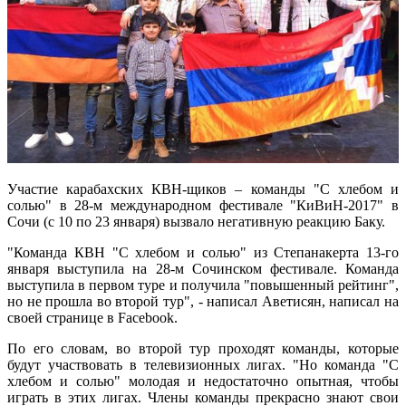
Участие карабахских КВН-щиков – команды "С хлебом и
солью" в 28-м международном фестивале "КиВиН-2017" в
Сочи (с 10 по 23 января) вызвало негативную реакцию Баку.
"Команда КВН "С хлебом и солью" из Степанакерта 13-го
января выступила на 28-м Сочинском фестивале. Команда
выступила в первом туре и получила "повышенный рейтинг",
но не прошла во второй тур", - написал Аветисян, написал на
своей странице в Facebook.
По его словам, во второй тур проходят команды, которые
будут участвовать в телевизионных лигах. "Но команда "С
хлебом и солью" молодая и недостаточно опытная, чтобы
играть в этих лигах. Члены команды прекрасно знают свои