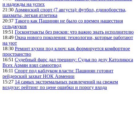
и надежды на успех
21:30
Армянский спорт (7 августа): футбол, единоборства,
шахматы, легкая атлетика
20:37
Такого как Пашинян не было со времен нашествия
сельджуков
19:51
Госконтракты без рисков: что важно знать исполнителю
18:49
Окна нового поколения: технологии, которые работают
на уют
18:30
Ремонт кухни под ключ: как формируется комфортное
пространство
16:51
Судебный фарс дал трещину: Судья по делу Католикоса
Всех Армян взял самоотвод
16:11
Спорт под каблуком власти: Пашинян готовит
рейдерский захват НОК Армении
15:27
14 самых экстремальных развлечений на свежем
воздухе: рейтинг по цене ошибки и порогу входа