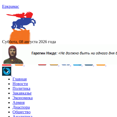
Еркрамас
Суббота, 08 августа 2026 года
Главная
Новости
Политика
Закавказье
Экономика
Армия
Диаспора
Общество
Аналитика