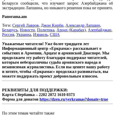
Беларуси сообщили, что изучают запрос Азербайджана об
экстрадиции Лапшина, но никакого решения пока не принято.
Panorama.am
Теги:
Сергей Лавров
,
Джон Кирби
,
Александр Лапшин
,
Беларусь
,
Новости
,
Политика
,
Арцах (Карабах)
,
Азербайджан
,
Россия
,
Украина
,
Израиль
,
США
Уважаемые читатели! Уже более тридцати лет
Информационный центр «Еркрамас» рассказывает о
событиях в Армении, Арцахе и армянской Диаспоре. Мы
продолжаем эту работу благодаря поддержке читателей,
которым небезразличны судьба армянского народа и
независимая журналистика. Если вы цените нашу работу
и хотите, чтобы «Еркрамас» продолжал развиваться, вы
можете поддержать проект добровольным взносом.
РЕКВИЗИТЫ ДЛЯ ПОДДЕРЖКИ:
Карта Сбербанка – 2202 2072 1610 0373
Форма для донатов
https://dzen.ru/yerkramas?donate=true
По этим темам читайте также