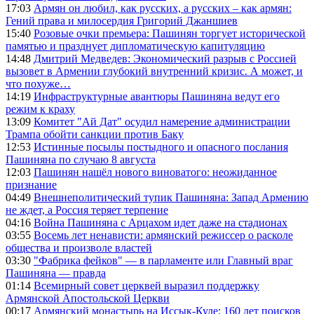
17:03
Армян он любил, как русских, а русских – как армян:
Гений права и милосердия Григорий Джаншиев
15:40
Розовые очки премьера: Пашинян торгует исторической
памятью и празднует дипломатическую капитуляцию
14:48
Дмитрий Медведев: Экономический разрыв с Россией
вызовет в Армении глубокий внутренний кризис. А может, и
что похуже…
14:19
Инфраструктурные авантюры Пашиняна ведут его
режим к краху
13:09
Комитет "Ай Дат" осудил намерение администрации
Трампа обойти санкции против Баку
12:53
Истинные посылы постыдного и опасного послания
Пашиняна по случаю 8 августа
12:03
Пашинян нашёл нового виноватого: неожиданное
признание
04:49
Внешнеполитический тупик Пашиняна: Запад Армению
не ждет, а Россия теряет терпение
04:16
Война Пашиняна с Арцахом идет даже на стадионах
03:55
Восемь лет ненависти: армянский режиссер о расколе
общества и произволе властей
03:30
"Фабрика фейков" — в парламенте или Главный враг
Пашиняна — правда
01:14
Всемирный совет церквей выразил поддержку
Армянской Апостольской Церкви
00:17
Армянский монастырь на Иссык-Куле: 160 лет поисков