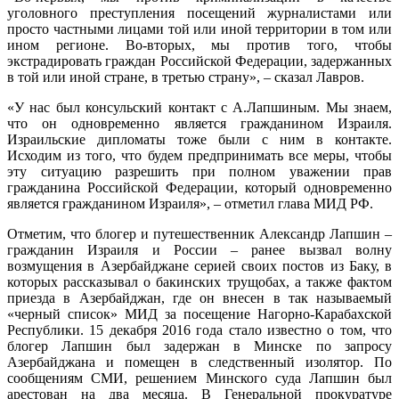
уголовного преступления посещений журналистами или
просто частными лицами той или иной территории в том или
ином регионе. Во-вторых, мы против того, чтобы
экстрадировать граждан Российской Федерации, задержанных
в той или иной стране, в третью страну», – сказал Лавров.
«У нас был консульский контакт с А.Лапшиным. Мы знаем,
что он одновременно является гражданином Израиля.
Израильские дипломаты тоже были с ним в контакте.
Исходим из того, что будем предпринимать все меры, чтобы
эту ситуацию разрешить при полном уважении прав
гражданина Российской Федерации, который одновременно
является гражданином Израиля», – отметил глава МИД РФ.
Отметим, что блогер и путешественник Александр Лапшин –
гражданин Израиля и России – ранее вызвал волну
возмущения в Азербайджане серией своих постов из Баку, в
которых рассказывал о бакинских трущобах, а также фактом
приезда в Азербайджан, где он внесен в так называемый
«черный список» МИД за посещение Нагорно-Карабахской
Республики. 15 декабря 2016 года стало известно о том, что
блогер Лапшин был задержан в Минске по запросу
Азербайджана и помещен в следственный изолятор. По
сообщениям СМИ, решением Минского суда Лапшин был
арестован на два месяца. В Генеральной прокуратуре