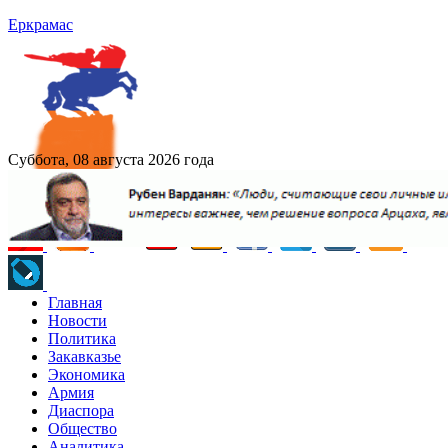
Еркрамас
Суббота, 08 августа 2026 года
Главная
Новости
Политика
Закавказье
Экономика
Армия
Диаспора
Общество
Аналитика