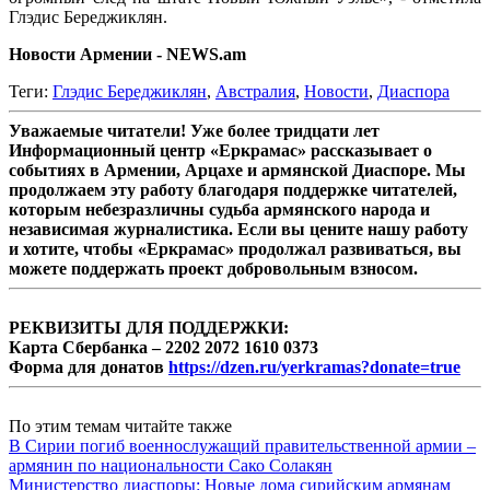
Глэдис Береджиклян.
Новости Армении - NEWS.am
Теги:
Глэдис Береджиклян
,
Австралия
,
Новости
,
Диаспора
Уважаемые читатели! Уже более тридцати лет
Информационный центр «Еркрамас» рассказывает о
событиях в Армении, Арцахе и армянской Диаспоре. Мы
продолжаем эту работу благодаря поддержке читателей,
которым небезразличны судьба армянского народа и
независимая журналистика. Если вы цените нашу работу
и хотите, чтобы «Еркрамас» продолжал развиваться, вы
можете поддержать проект добровольным взносом.
РЕКВИЗИТЫ ДЛЯ ПОДДЕРЖКИ:
Карта Сбербанка – 2202 2072 1610 0373
Форма для донатов
https://dzen.ru/yerkramas?donate=true
По этим темам читайте также
В Сирии погиб военнослужащий правительственной армии –
армянин по национальности Сако Солакян
Министерство диаспоры: Новые дома сирийским армянам