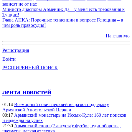
зависят не от нас
Министр диаспоры Армении: Да – у меня есть требования к
Турции!
Глава АНКА: Порочные тенденции в вопросе Геноцида – в
чем роль правосудия?
На главную
Регистрация
Войти
РАСШИРЕННЫЙ ПОИСК
лента новостей
01:14
Всемирный совет церквей выразил поддержку
Армянской Апостольской Церкви
00:17
Армянский монастырь на Иссык-Куле: 160 лет поисков
и надежды на успех
21:30
Армянский спорт (7 августа): футбол, единоборства,
шахматы, легкая атлетика