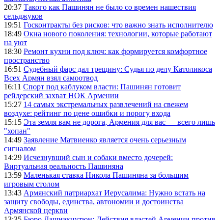
20:37
Такого как Пашинян не было со времен нашествия
сельджуков
19:51
Госконтракты без рисков: что важно знать исполнителю
18:49
Окна нового поколения: технологии, которые работают
на уют
18:30
Ремонт кухни под ключ: как формируется комфортное
пространство
16:51
Судебный фарс дал трещину: Судья по делу Католикоса
Всех Армян взял самоотвод
16:11
Спорт под каблуком власти: Пашинян готовит
рейдерский захват НОК Армении
15:27
14 самых экстремальных развлечений на свежем
воздухе: рейтинг по цене ошибки и порогу входа
15:15
Эта земля вам не дорога, Армения для вас — всего лишь
"хопан"
14:49
Заявление Матвиенко является очень серьезным
сигналом
14:29
Исчезнувший сын и собаки вместо дочерей:
Виртуальная реальность Пашиняна
13:59
Маленькая ставка Никола Пашиняна за большим
игровым столом
13:43
Армянский патриархат Иерусалима: Нужно встать на
защиту свободы, единства, автономии и достоинства
Армянской церкви
13:35
Бюро Дашнакцутюн: Действия властей Армении против