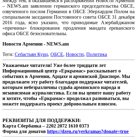
Между тем, в оказавшемся в распоряжении Новости Армении
– NEWS.am заявлении германского председательства ОБСЕ,
озвученного послом Германии в ОБСЕ Эберхардом Полом на
специальном заседании Постоянного совета ОБСЕ 31 декабря
2016 года, ясно указано, что приводимые Азербайджаном
«причины» блокирования продления мандата ереванского
офиса ОБСЕ безосновательны.
Новости Армении - NEWS.am
Теги:
Себастьян Курц
,
ОБСЕ
,
Новости
,
Политика
Уважаемые читатели! Уже более тридцати лет
Информационный центр «Еркрамас» рассказывает о
событиях в Армении, Арцахе и армянской Диаспоре. Мы
продолжаем эту работу благодаря поддержке читателей,
которым небезразличны судьба армянского народа и
независимая журналистика. Если вы цените нашу работу
и хотите, чтобы «Еркрамас» продолжал развиваться, вы
можете поддержать проект добровольным взносом.
РЕКВИЗИТЫ ДЛЯ ПОДДЕРЖКИ:
Карта Сбербанка – 2202 2072 1610 0373
Форма для донатов
https://dzen.ru/yerkramas?donate=true