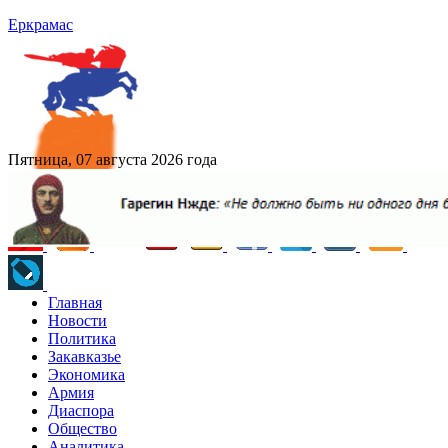
Еркрамас
Пятница, 07 августа 2026 года
Главная
Новости
Политика
Закавказье
Экономика
Армия
Диаспора
Общество
Аналитика