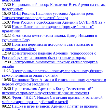
неизбежна
17:30
Национальный позор: Католикос Всех Армян на скамье
подсудимых
16:40
МИД России: Пашинян уготовил Армении роль
"низкозатратного предприятия" Запада
15:07
Роль России в освобождении Армении (XVIII–XX вв.)
13:36
Никол Пашинян переходит к формуле "вечного"
правления
13:22
Закон силы вместо силы закона: Давид Ишханян о
судилище в Баку
13:08
Попытка переписать историю и стать властью в
армянском вилайете
12:49
Драматическое падение Армении: товарооборот с
Россией рухнул, а топливо бьет ценовые рекорды
12:30
Электронные библиотеки: почему чтение уходит в
онлайн
11:28
Электронные платежи: почему современному бизнесу
важно принимать оплату онлайн
10:56
Католикос Всех Армян и 6 епископов примут участие в
первом судебном заседании
10:36
Правительство Армении: Когда "естественный"
интеллект хромает, искусственный уже не поможет
09:51
Фронт "НЕТ": Ишхан Сагателян призвал к тотальной
мобилизации против действий властей
09:22
Пешка в игре титанов: Армения платит за провалы