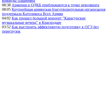
команды Пашиняна
08:38
Армения и ОДКБ приближаются к точке невозврата
08:05
Крупнейшая армянская благотворительная организация
поддержала Католикоса Всех Армян
04:02
Как прошел большой концерт "Карасунские
музыкальные вечера" в Краснодаре
03:52
Как выстроить эффективную подготовку к ОГЭ без
перегрузок