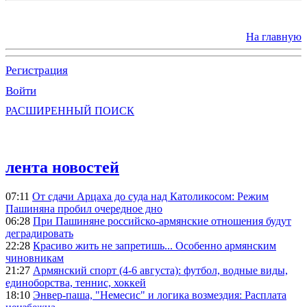
На главную
Регистрация
Войти
РАСШИРЕННЫЙ ПОИСК
лента новостей
07:11
От сдачи Арцаха до суда над Католикосом: Режим
Пашиняна пробил очередное дно
06:28
При Пашиняне российско-армянские отношения будут
деградировать
22:28
Красиво жить не запретишь... Особенно армянским
чиновникам
21:27
Армянский спорт (4-6 августа): футбол, водные виды,
единоборства, теннис, хоккей
18:10
Энвер-паша, "Немесис" и логика возмездия: Расплата