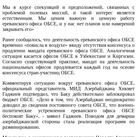
Мы в курсе спекуляций и предположений, связанных с
проблемой полевых миссий, и такой интерес является
естественным. Мы ценим важную и ценную работу
ереванского офиса ОБСЕ, и у нас нет планов или намерений
закрывать его»
Ранее сообщалось, что деятельность ереванского офиса ОБСЕ
временно «повисла в воздухе» ввиду отсутствия консенсуса о
продлении мандата ереванского офиса ОБСЕ. Аналогичная
ситуация касается офисов ОБСЕ в Узбекистане и Киргизии.
Согласно существующей практике, мандат на деятельность
национальных офисов продлевается каждый год на основе
консенсуса стран-участниц ОБСЕ.
Комментируя ситуацию вокруг ереванского офиса ОБСЕ,
официальный представитель МИД Азербайджана Хикмет
Гаджиев подтвердил, что Баку действительно заблокировал
бюджет ОБСЕ. «Дело в том, что Азербайджан неоднократно
доводил до сведения постоянного совета ОБСЕ, что военно-
политические устремления ереванского офиса ОБСЕ
беспокоят Баку», - заявил Гаджиев. Поводом для демарша
азербайджанской стороны стала реализация программ по
разминированию.