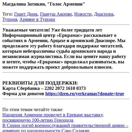
Магдалина Затикян, "Голос Армении"
Теги:
Грант Динк
,
Грануш Акопян
,
Новости
,
Диаспора
,
Турция
,
Армяне в Турции
Уважаемые читатели! Уже более тридцати лет
Информационный центр «Еркрамас» рассказывает о
событиях в Армении, Арцахе и армянской Диаспоре. Мы
продолжаем эту работу благодаря поддержке читателей,
которым небезразличны судьба армянского народа и
независимая журналистика. Если вы цените нашу работу
и хотите, чтобы «Еркрамас» продолжал развиваться, вы
можете поддержать проект добровольным взносом.
РЕКВИЗИТЫ ДЛЯ ПОДДЕРЖКИ:
Карта Сбербанка – 2202 2072 1610 0373
Форма для донатов
https://dzen.ru/yerkramas?donate=true
По этим темам читайте также
Нацархив Армении проведет в Ереване выставку,
посвященную 100-летию Геноцида
В Сирии погиб военнослужащий правительственной армии –
армянин по национальности Сако Солакян