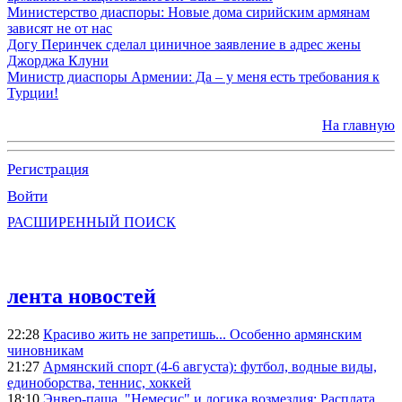
Министерство диаспоры: Новые дома сирийским армянам
зависят не от нас
Догу Перинчек сделал циничное заявление в адрес жены
Джорджа Клуни
Министр диаспоры Армении: Да – у меня есть требования к
Турции!
На главную
Регистрация
Войти
РАСШИРЕННЫЙ ПОИСК
лента новостей
22:28
Красиво жить не запретишь... Особенно армянским
чиновникам
21:27
Армянский спорт (4-6 августа): футбол, водные виды,
единоборства, теннис, хоккей
18:10
Энвер-паша, "Немесис" и логика возмездия: Расплата