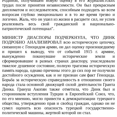
Родиной, получившей новую оценку в его журналистских
трудах после принятия независимости. Он был прекрасным
дипломатом и исследователем, способным подходить ко всем
вопросам глубоко эмоционально и в то же время трезво и
логично. Жаль, что он ушел из жизни в расцвете сил, не успев
реализовать весь свой гражданский и национально-
патриотический потенциал".
МИНИСТР ДИАСПОРЫ ПОДЧЕРКНУЛА, ЧТО ДИНК
ПОДРОБНО АНАЛИЗИРОВАЛ всю историческую цепочку,
связанную с Геноцидом армян, он дал оценку произошедшему
и пришел к выводу, что от событий 1915 г. армяне,
вынужденно покинувшие исторические земли и
сформировавшие в разных странах диаспору, унаследовали
тяжелое душевное состояние, полную трагизма историческую
память народа, однако причины этого до сих пор не получили
достойного осуждения, как и не признан сам факт Геноцида.
Борьба за историческую справедливость в отношении своего
народа стала основной движущей силой деятельности Гранта
Динка. Грануш Акопян также отметила, что Динк был и
сторонником вступления Турции в Европейский Союз, что,
по его мнению, могло привести к демократизации турецкого
общества, утверждению прав и свобод граждан, однако он не
сумел оценить всю опасность турецкой государственно-
политической машины, жертвой которой он стал.