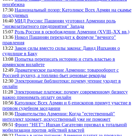
неизбежна
17:30
Национальный позор: Католикос Всех Армян на скамье
подсудимых
16:40
МИД России: Пашинян уготовил Армении роль
"низкозатратного предприятия" Запада
15:07
Роль России в освобождении Армении (XVIII–XX вв.)
13:36
Никол Пашинян переходит к формуле "вечного"
правления
13:22
Закон силы вместо силы закона: Давид Ишханян о
судилище в Баку
13:08
Попытка переписать историю и стать властью в
армянском вилайете
12:49
Драматическое падение Армении: товарооборот с
Россией рухнул, а топливо бьет ценовые рекорды
12:30
Электронные библиотеки: почему чтение уходит в
онлайн
11:28
Электронные платежи: почему современному бизнесу
важно принимать оплату онлайн
10:56
Католикос Всех Армян и 6 епископов примут участие в
первом судебном заседании
10:36
Правительство Армении: Когда "естественный"
интеллект хромает, искусственный уже не поможет
09:51
Фронт "НЕТ": Ишхан Сагателян призвал к тотальной
мобилизации против действий властей
09:22
Пешка в игре титанов: Армения платит за провалы