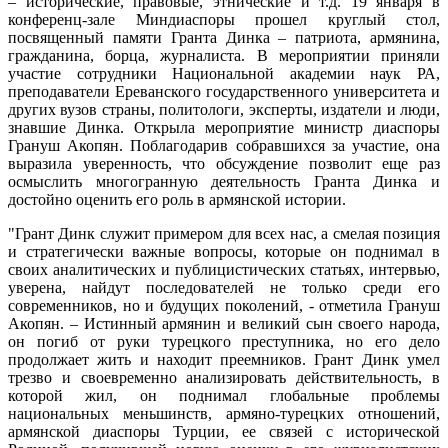
– исторические, правовые, этнические и т.д. 19 января в
конференц-зале Миндиаспоры прошел круглый стол,
посвященный памяти Гранта Динка – патриота, армянина,
гражданина, борца, журналиста. В мероприятии приняли
участие сотрудники Национальной академии наук РА,
преподаватели Ереванского государственного университета и
других вузов страны, политологи, эксперты, издатели и люди,
знавшие Динка. Открыла мероприятие министр диаспоры
Грануш Акопян. Поблагодарив собравшихся за участие, она
выразила уверенность, что обсуждение позволит еще раз
осмыслить многогранную деятельность Гранта Динка и
достойно оценить его роль в армянской истории.
"Грант Динк служит примером для всех нас, а смелая позиция
и стратегически важные вопросы, которые он поднимал в
своих аналитических и публицистических статьях, интервью,
уверена, найдут последователей не только среди его
современников, но и будущих поколений, - отметила Грануш
Акопян. – Истинный армянин и великий сын своего народа,
он погиб от руки турецкого преступника, но его дело
продолжает жить и находит преемников. Грант Динк умел
трезво и своевременно анализировать действительность, в
которой жил, он поднимал глобальные проблемы
национальных меньшинств, армяно-турецких отношений,
армянской диаспоры Турции, ее связей с исторической