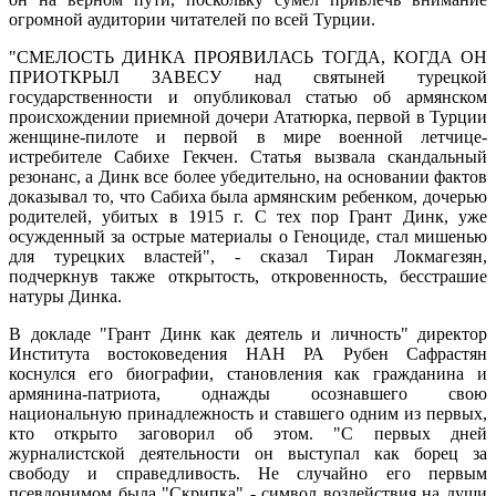
огромной аудитории читателей по всей Турции.
"СМЕЛОСТЬ ДИНКА ПРОЯВИЛАСЬ ТОГДА, КОГДА ОН
ПРИОТКРЫЛ ЗАВЕСУ над святыней турецкой
государственности и опубликовал статью об армянском
происхождении приемной дочери Ататюрка, первой в Турции
женщине-пилоте и первой в мире военной летчице-
истребителе Сабихе Гекчен. Статья вызвала скандальный
резонанс, а Динк все более убедительно, на основании фактов
доказывал то, что Сабиха была армянским ребенком, дочерью
родителей, убитых в 1915 г. С тех пор Грант Динк, уже
осужденный за острые материалы о Геноциде, стал мишенью
для турецких властей", - сказал Тиран Локмагезян,
подчеркнув также открытость, откровенность, бесстрашие
натуры Динка.
В докладе "Грант Динк как деятель и личность" директор
Института востоковедения НАН РА Рубен Сафрастян
коснулся его биографии, становления как гражданина и
армянина-патриота, однажды осознавшего свою
национальную принадлежность и ставшего одним из первых,
кто открыто заговорил об этом. "С первых дней
журналистской деятельности он выступал как борец за
свободу и справедливость. Не случайно его первым
псевдонимом была "Скрипка" - символ воздействия на души