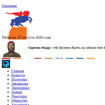
Еркрамас
Пятница, 07 августа 2026 года
Главная
Новости
Политика
Закавказье
Экономика
Армия
Диаспора
Общество
Аналитика