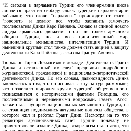
"И сегодня в парламенте Турции его член-армянин вновь
лишается права на свободу слова: турецкие парламентарии
забывают, что слово "парламент" происходит от глагола
"говорить" и делают все, чтобы заставить замолчать
последователя Динка Каро Пайлана. Однако за спиной нового
лидера армянского движения стоит не только армянская
община Турции, но и весь цивилизованный мир,
национальные меньшинства, интеллигенция Турции. И
нынешний круглый стол также должен стать акцией в защиту
деятельности Каро Пайлана", - сказала Грануш Акопян.
Тюрколог Тиран Локмагезян в докладе "Деятельность Гранта
Динка и оставленный им след" представил подробности
журналистской, гражданской и национально-патриотической
деятельности Динка. По его словам, дальновидность Динка
заключалась в том, что он основал газету на турецком языке,
что позволило широким кругам турецкой общественности
познакомиться с историческими фактами Геноцида, его
последствиями и нерешенными вопросами. Газета "Агос"
также стала рупором национальных меньшинств Турции, на
ее страницах поднимались актуальные вопросы общества, в
котором жил и работал Грант Динк. Несмотря на то что
редакторы армяноязычных газет Турции поначалу не
приветствовали издание Динка, вскоре всем стало ясно, что
он на верном пути, поскольку сумел привлечь внимание