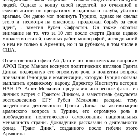
людей. Однако к концу своей недолгой, но отчаянной и
смелой жизни он превратился в одинокого голубя, убитого
врагами. Он давно мог покинуть Турцию, однако не сделал
этого и, несмотря на опасность, продолжал борьбу за свои
идеи", - заметил Рубен Сафрастян. Он также обратил
внимание на то, что за 10 лет после смерти Динка издано
множество статей, научных работ, монографий, исследований
о нем не только в Армении, но и за рубежом, в том числе в
США.
Ответственный офиса Ай Дата и по политическим вопросам
АРФД Киро Маноян коснулся политических взглядов Гранта
Динка, подчеркнув его огромную роль в поднятии вопроса
признания Геноцида и компенсации, которую Турция обязана
выплатить армянскому народу. Директор Института истории
НАН РА Ашот Мелконян представил интересные факты из
личных встреч с Грантом Динком, а заместитель факультета
востоковедения ЕГУ Рубен Мелконян раскрыл тему
воздействия деятельности Гранта Динка на активизацию
армянского вопроса в Турции, его огромную роль в
пробуждении политического самосознания национальных
меньшинств страны. Докладчики рассказали о деятельности
фонда "Грант Динк", созданного после гибели этого
Армянина.