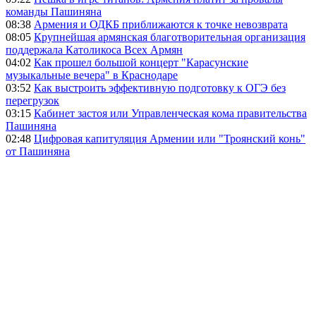
команды Пашиняна
08:38
Армения и ОДКБ приближаются к точке невозврата
08:05
Крупнейшая армянская благотворительная организация
поддержала Католикоса Всех Армян
04:02
Как прошел большой концерт "Карасунские
музыкальные вечера" в Краснодаре
03:52
Как выстроить эффективную подготовку к ОГЭ без
перегрузок
03:15
Кабинет застоя или Управленческая кома правительства
Пашиняна
02:48
Цифровая капитуляция Армении или "Троянский конь"
от Пашиняна