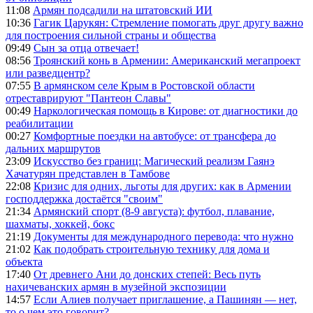
11:08
Армян подсадили на штатовский ИИ
10:36
Гагик Царукян: Стремление помогать друг другу важно
для построения сильной страны и общества
09:49
Сын за отца отвечает!
08:56
Троянский конь в Армении: Американский мегапроект
или разведцентр?
07:55
В армянском селе Крым в Ростовской области
отреставрируют "Пантеон Славы"
00:49
Наркологическая помощь в Кирове: от диагностики до
реабилитации
00:27
Комфортные поездки на автобусе: от трансфера до
дальних маршрутов
23:09
Искусство без границ: Магический реализм Гаянэ
Хачатурян представлен в Тамбове
22:08
Кризис для одних, льготы для других: как в Армении
господдержка достаётся "своим"
21:34
Армянский спорт (8-9 августа): футбол, плавание,
шахматы, хоккей, бокс
21:19
Документы для международного перевода: что нужно
21:02
Как подобрать строительную технику для дома и
объекта
17:40
От древнего Ани до донских степей: Весь путь
нахичеванских армян в музейной экспозиции
14:57
Если Алиев получает приглашение, а Пашинян — нет,
то о чем это говорит?