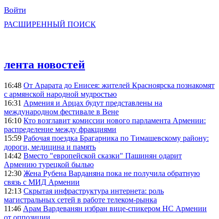
Войти
РАСШИРЕННЫЙ ПОИСК
лента новостей
16:48
От Арарата до Енисея: жителей Красноярска познакомят
с армянской народной мудростью
16:31
Армения и Арцах будут представлены на
международном фестивале в Вене
16:10
Кто возглавит комиссии нового парламента Армении:
распределение между фракциями
15:59
Рабочая поездка Брагарника по Тимашевскому району:
дороги, медицина и память
14:42
Вместо "европейской сказки" Пашинян одарит
Армению турецкой былью
12:30
Жена Рубена Варданяна пока не получила обратную
связь с МИД Армении
12:13
Скрытая инфраструктура интернета: роль
магистральных сетей в работе телеком-рынка
11:46
Арам Вардеванян избран вице-спикером НС Армении
от оппозиции