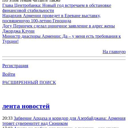
По этим темам читайте также
Глава Центробанка: Новый год встречаем в обстановке
финансовой стабильности
Нацархив Армении проведет в Ереване выставку,
посвященную 100-летию Геноцида
Догу Перинчек сделал циничное заявление в адрес жены
Джорджа Клуни
Министр диаспоры Армении: Да – у меня есть требования к
Турции!
На главную
Регистрация
Войти
РАСШИРЕННЫЙ ПОИСК
лента новостей
20:33
Забвение Арцаха и коридор для Азербайджана: Армения
теряет суверенитет над Сюником