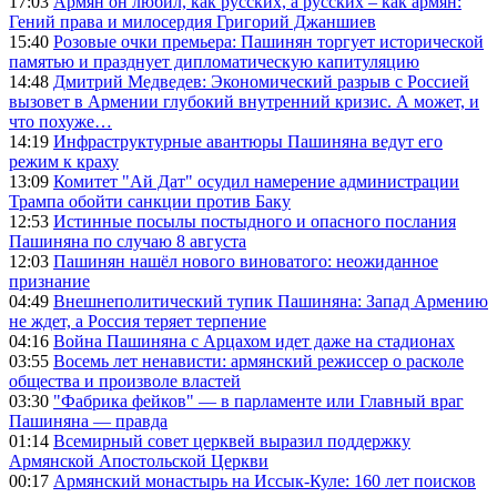
17:03
Армян он любил, как русских, а русских – как армян:
Гений права и милосердия Григорий Джаншиев
15:40
Розовые очки премьера: Пашинян торгует исторической
памятью и празднует дипломатическую капитуляцию
14:48
Дмитрий Медведев: Экономический разрыв с Россией
вызовет в Армении глубокий внутренний кризис. А может, и
что похуже…
14:19
Инфраструктурные авантюры Пашиняна ведут его
режим к краху
13:09
Комитет "Ай Дат" осудил намерение администрации
Трампа обойти санкции против Баку
12:53
Истинные посылы постыдного и опасного послания
Пашиняна по случаю 8 августа
12:03
Пашинян нашёл нового виноватого: неожиданное
признание
04:49
Внешнеполитический тупик Пашиняна: Запад Армению
не ждет, а Россия теряет терпение
04:16
Война Пашиняна с Арцахом идет даже на стадионах
03:55
Восемь лет ненависти: армянский режиссер о расколе
общества и произволе властей
03:30
"Фабрика фейков" — в парламенте или Главный враг
Пашиняна — правда
01:14
Всемирный совет церквей выразил поддержку
Армянской Апостольской Церкви
00:17
Армянский монастырь на Иссык-Куле: 160 лет поисков