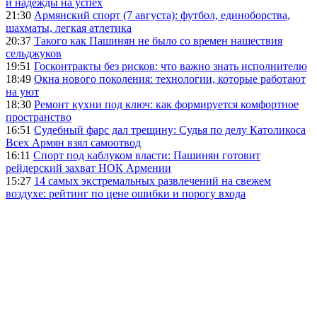
и надежды на успех
21:30
Армянский спорт (7 августа): футбол, единоборства,
шахматы, легкая атлетика
20:37
Такого как Пашинян не было со времен нашествия
сельджуков
19:51
Госконтракты без рисков: что важно знать исполнителю
18:49
Окна нового поколения: технологии, которые работают
на уют
18:30
Ремонт кухни под ключ: как формируется комфортное
пространство
16:51
Судебный фарс дал трещину: Судья по делу Католикоса
Всех Армян взял самоотвод
16:11
Спорт под каблуком власти: Пашинян готовит
рейдерский захват НОК Армении
15:27
14 самых экстремальных развлечений на свежем
воздухе: рейтинг по цене ошибки и порогу входа