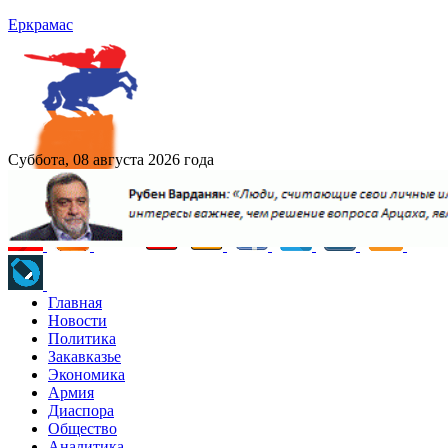
Еркрамас
Суббота, 08 августа 2026 года
Главная
Новости
Политика
Закавказье
Экономика
Армия
Диаспора
Общество
Аналитика