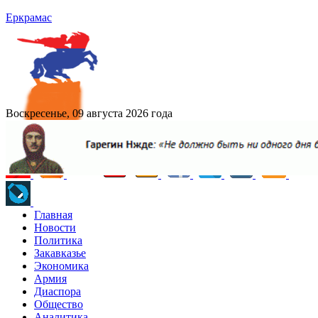
Еркрамас
Воскресенье, 09 августа 2026 года
Главная
Новости
Политика
Закавказье
Экономика
Армия
Диаспора
Общество
Аналитика