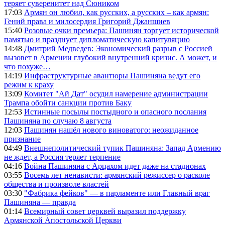
теряет суверенитет над Сюником
17:03
Армян он любил, как русских, а русских – как армян:
Гений права и милосердия Григорий Джаншиев
15:40
Розовые очки премьера: Пашинян торгует исторической
памятью и празднует дипломатическую капитуляцию
14:48
Дмитрий Медведев: Экономический разрыв с Россией
вызовет в Армении глубокий внутренний кризис. А может, и
что похуже…
14:19
Инфраструктурные авантюры Пашиняна ведут его
режим к краху
13:09
Комитет "Ай Дат" осудил намерение администрации
Трампа обойти санкции против Баку
12:53
Истинные посылы постыдного и опасного послания
Пашиняна по случаю 8 августа
12:03
Пашинян нашёл нового виноватого: неожиданное
признание
04:49
Внешнеполитический тупик Пашиняна: Запад Армению
не ждет, а Россия теряет терпение
04:16
Война Пашиняна с Арцахом идет даже на стадионах
03:55
Восемь лет ненависти: армянский режиссер о расколе
общества и произволе властей
03:30
"Фабрика фейков" — в парламенте или Главный враг
Пашиняна — правда
01:14
Всемирный совет церквей выразил поддержку
Армянской Апостольской Церкви