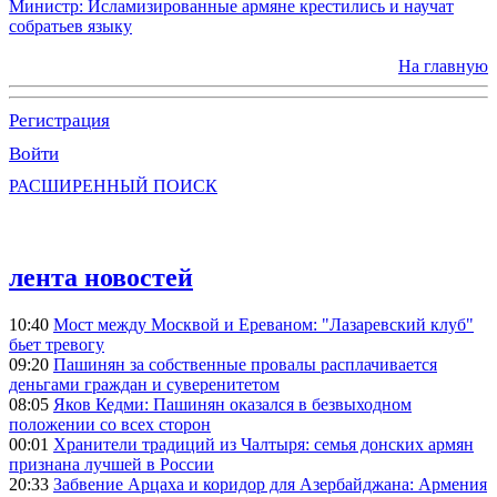
Министр: Исламизированные армяне крестились и научат
собратьев языку
На главную
Регистрация
Войти
РАСШИРЕННЫЙ ПОИСК
лента новостей
10:40
Мост между Москвой и Ереваном: "Лазаревский клуб"
бьет тревогу
09:20
Пашинян за собственные провалы расплачивается
деньгами граждан и суверенитетом
08:05
Яков Кедми: Пашинян оказался в безвыходном
положении со всех сторон
00:01
Хранители традиций из Чалтыря: семья донских армян
признана лучшей в России
20:33
Забвение Арцаха и коридор для Азербайджана: Армения