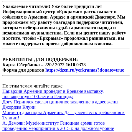
Уважаемые читатели! Уже более тридцати лет
Информационный центр «Еркрамас» рассказывает о
событиях в Армении, Арцахе и армянской Диаспоре. Мы
продолжаем эту работу благодаря поддержке читателей,
которым небезразличны судьба армянского народа и
независимая журналистика. Если вы цените нашу работу
и хотите, чтобы «Еркрамас» продолжал развиваться, вы
можете поддержать проект добровольным взносом.
РЕКВИЗИТЫ ДЛЯ ПОДДЕРЖКИ:
Карта Сбербанка – 2202 2072 1610 0373
Форма для донатов
https://dzen.ru/yerkramas?donate=true
По этим темам читайте также
Нацархив Армении проведет в Ереване выставку,
посвященную 100-летию Геноцида
Догу Перинчек сделал циничное заявление в адрес жены
Джорджа Клуни
Министр диаспоры Армении: Да – у меня есть требования к
Турции!
А. Демоян: Музей-институт Геноцида армян готов
проведению мероприятий в 2015 г. на должном уровне