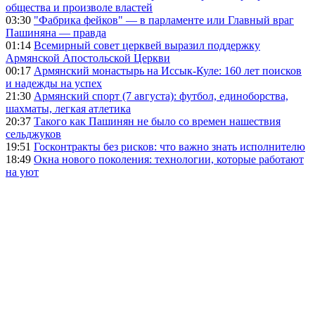
общества и произволе властей
03:30
"Фабрика фейков" — в парламенте или Главный враг
Пашиняна — правда
01:14
Всемирный совет церквей выразил поддержку
Армянской Апостольской Церкви
00:17
Армянский монастырь на Иссык-Куле: 160 лет поисков
и надежды на успех
21:30
Армянский спорт (7 августа): футбол, единоборства,
шахматы, легкая атлетика
20:37
Такого как Пашинян не было со времен нашествия
сельджуков
19:51
Госконтракты без рисков: что важно знать исполнителю
18:49
Окна нового поколения: технологии, которые работают
на уют