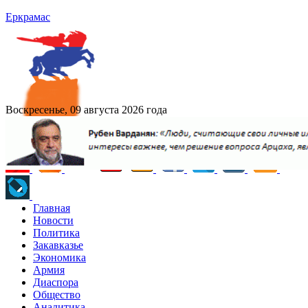
Еркрамас
Воскресенье, 09 августа 2026 года
Главная
Новости
Политика
Закавказье
Экономика
Армия
Диаспора
Общество
Аналитика