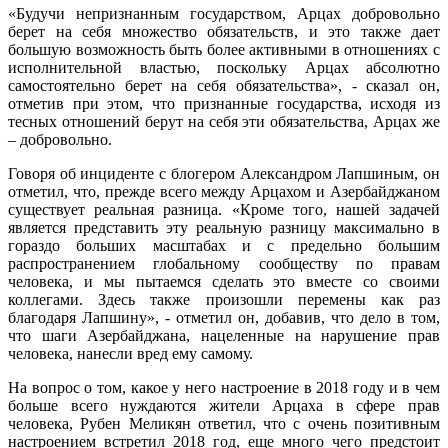
«Будучи непризнанным государством, Арцах добровольно
берет на себя множество обязательств, и это также дает
большую возможность быть более активными в отношениях с
исполнительной властью, поскольку Арцах абсолютно
самостоятельно берет на себя обязательства», - сказал он,
отметив при этом, что признанные государства, исходя из
тесных отношений берут на себя эти обязательства, Арцах же
– добровольно.
Говоря об инциденте с блогером Александром Лапшиным, он
отметил, что, прежде всего между Арцахом и Азербайджаном
существует реальная разница. «Кроме того, нашей задачей
является представить эту реальную разницу максимально в
гораздо больших масштабах и с предельно большим
распространением глобальному сообществу по правам
человека, и мы пытаемся сделать это вместе со своими
коллегами. Здесь также произошли перемены как раз
благодаря Лапшину», - отметил он, добавив, что дело в том,
что шаги Азербайджана, нацеленные на нарушение прав
человека, нанесли вред ему самому.
На вопрос о том, какое у него настроение в 2018 году и в чем
больше всего нуждаются жители Арцаха в сфере прав
человека, Рубен Меликян ответил, что с очень позитивным
настроением встретил 2018 год, еще много чего предстоит