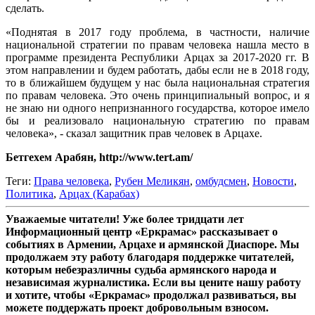
сделать.
«Поднятая в 2017 году проблема, в частности, наличие
национальной стратегии по правам человека нашла место в
программе президента Республики Арцах за 2017-2020 гг. В
этом направлении и будем работать, дабы если не в 2018 году,
то в ближайшем будущем у нас была национальная стратегия
по правам человека. Это очень принципиальный вопрос, и я
не знаю ни одного непризнанного государства, которое имело
бы и реализовало национальную стратегию по правам
человека», - сказал защитник прав человек в Арцахе.
Бетгехем Арабян, http://www.tert.am/
Теги:
Права человека
,
Рубен Меликян
,
омбудсмен
,
Новости
,
Политика
,
Арцах (Карабах)
Уважаемые читатели! Уже более тридцати лет
Информационный центр «Еркрамас» рассказывает о
событиях в Армении, Арцахе и армянской Диаспоре. Мы
продолжаем эту работу благодаря поддержке читателей,
которым небезразличны судьба армянского народа и
независимая журналистика. Если вы цените нашу работу
и хотите, чтобы «Еркрамас» продолжал развиваться, вы
можете поддержать проект добровольным взносом.