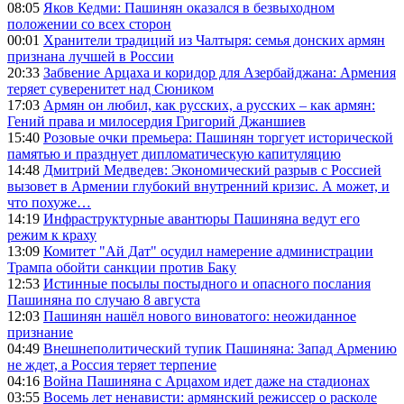
08:05
Яков Кедми: Пашинян оказался в безвыходном
положении со всех сторон
00:01
Хранители традиций из Чалтыря: семья донских армян
признана лучшей в России
20:33
Забвение Арцаха и коридор для Азербайджана: Армения
теряет суверенитет над Сюником
17:03
Армян он любил, как русских, а русских – как армян:
Гений права и милосердия Григорий Джаншиев
15:40
Розовые очки премьера: Пашинян торгует исторической
памятью и празднует дипломатическую капитуляцию
14:48
Дмитрий Медведев: Экономический разрыв с Россией
вызовет в Армении глубокий внутренний кризис. А может, и
что похуже…
14:19
Инфраструктурные авантюры Пашиняна ведут его
режим к краху
13:09
Комитет "Ай Дат" осудил намерение администрации
Трампа обойти санкции против Баку
12:53
Истинные посылы постыдного и опасного послания
Пашиняна по случаю 8 августа
12:03
Пашинян нашёл нового виноватого: неожиданное
признание
04:49
Внешнеполитический тупик Пашиняна: Запад Армению
не ждет, а Россия теряет терпение
04:16
Война Пашиняна с Арцахом идет даже на стадионах
03:55
Восемь лет ненависти: армянский режиссер о расколе