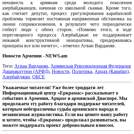
ненависть к армянам среди молодого поколения
азербайджанцев, начиная со школьной скамьи. Кроме того,
как считает депутат, процесс урегулирования карабахской
проблемы тормозит постоянная напряженная обстановка на
линии соприкосновения, в результате чего периодически
гибнут люди с обеих сторон. «Помимо этого, в ходе
переговорного процесса Азербайджан не поддерживает
никакой конструктивной инициативы, придерживаясь
принципа все или ничего», - отметил Агван Варданян.
Новости Армении - NEWS.am
Теги:
Агван Варданян
,
Армянская Революционная Федерация
Дашнакцутюн (АРФД)
,
Новости
,
Политика
,
Арцах (Карабах)
,
Азербайджан
,
ОБСЕ
Уважаемые читатели! Уже более тридцати лет
Информационный центр «Еркрамас» рассказывает о
событиях в Армении, Арцахе и армянской Диаспоре. Мы
продолжаем эту работу благодаря поддержке читателей,
которым небезразличны судьба армянского народа и
независимая журналистика. Если вы цените нашу работу
и хотите, чтобы «Еркрамас» продолжал развиваться, вы
можете поддержать проект добровольным взносом.