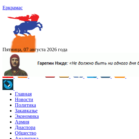
Еркрамас
Пятница, 07 августа 2026 года
Главная
Новости
Политика
Закавказье
Экономика
Армия
Диаспора
Общество
Аналитика