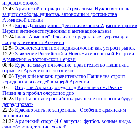
игровым столом
13:43
Армянский патриархат Иерусалима: Нужно встать на
защиту свободы, единства, автономии и достоинства
Армянской церкви
13:35
Бюро Дашнакцутюн: Действия властей Армении против
Церкви антиконституционны и антинациональны
13:24
Блок "Армения": Россия не представляет угрозы для
государственности Армении
12:54
Экосистема элитной недвижимости: как устроен рынок
12:29
Заявление Российской и Ново-Нахичеванской Епархии
Армянской Апостольской Церкви
08:48
Курс на самоуничтожение: правительство Пашиняна
отрывает Армению от союзников
08:06
Турецкий капкан: правительство Пашиняна строит
коридоры для соседей в ущерб Армении
07:11
От сдачи Арцаха до суда над Католикосом: Режим
Пашиняна пробил очередное дно
06:28
При Пашиняне российско-армянские отношения будут
деградировать
22:28
Красиво жить не запретишь... Особенно армянским
чиновникам
21:27
Армянский спорт (4-6 августа): футбол, водные виды,
единоборства, теннис, хоккей