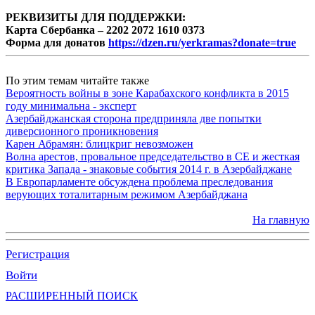
РЕКВИЗИТЫ ДЛЯ ПОДДЕРЖКИ:
Карта Сбербанка – 2202 2072 1610 0373
Форма для донатов
https://dzen.ru/yerkramas?donate=true
По этим темам читайте также
Вероятность войны в зоне Карабахского конфликта в 2015
году минимальна - эксперт
Азербайджанская сторона предприняла две попытки
диверсионного проникновения
Карен Абрамян: блицкриг невозможен
Волна арестов, провальное председательство в СЕ и жесткая
критика Запада - знаковые события 2014 г. в Азербайджане
В Европарламенте обсуждена проблема преследования
верующих тоталитарным режимом Азербайджана
На главную
Регистрация
Войти
РАСШИРЕННЫЙ ПОИСК