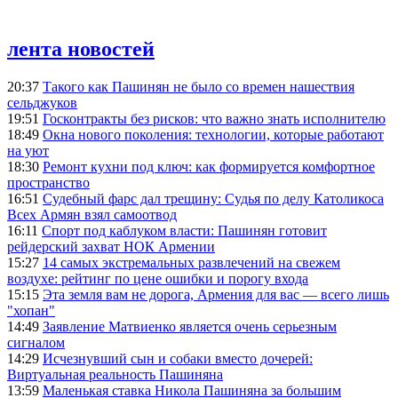
лента новостей
20:37
Такого как Пашинян не было со времен нашествия
сельджуков
19:51
Госконтракты без рисков: что важно знать исполнителю
18:49
Окна нового поколения: технологии, которые работают
на уют
18:30
Ремонт кухни под ключ: как формируется комфортное
пространство
16:51
Судебный фарс дал трещину: Судья по делу Католикоса
Всех Армян взял самоотвод
16:11
Спорт под каблуком власти: Пашинян готовит
рейдерский захват НОК Армении
15:27
14 самых экстремальных развлечений на свежем
воздухе: рейтинг по цене ошибки и порогу входа
15:15
Эта земля вам не дорога, Армения для вас — всего лишь
"хопан"
14:49
Заявление Матвиенко является очень серьезным
сигналом
14:29
Исчезнувший сын и собаки вместо дочерей:
Виртуальная реальность Пашиняна
13:59
Маленькая ставка Никола Пашиняна за большим