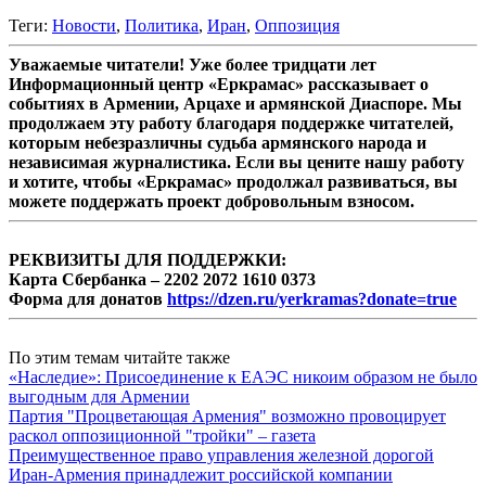
Теги:
Новости
,
Политика
,
Иран
,
Оппозиция
Уважаемые читатели! Уже более тридцати лет
Информационный центр «Еркрамас» рассказывает о
событиях в Армении, Арцахе и армянской Диаспоре. Мы
продолжаем эту работу благодаря поддержке читателей,
которым небезразличны судьба армянского народа и
независимая журналистика. Если вы цените нашу работу
и хотите, чтобы «Еркрамас» продолжал развиваться, вы
можете поддержать проект добровольным взносом.
РЕКВИЗИТЫ ДЛЯ ПОДДЕРЖКИ:
Карта Сбербанка – 2202 2072 1610 0373
Форма для донатов
https://dzen.ru/yerkramas?donate=true
По этим темам читайте также
«Наследие»: Присоединение к ЕАЭС никоим образом не было
выгодным для Армении
Партия "Процветающая Армения" возможно провоцирует
раскол оппозиционной "тройки" – газета
Преимущественное право управления железной дорогой
Иран-Армения принадлежит российской компании