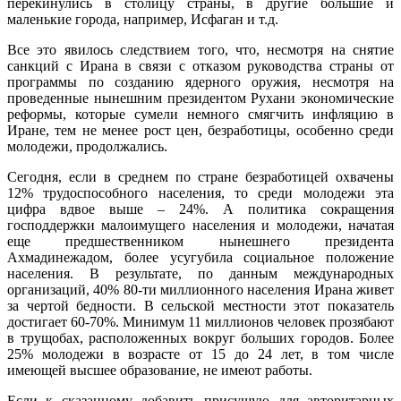
перекинулись в столицу страны, в другие большие и
маленькие города, например, Исфаган и т.д.
Все это явилось следствием того, что, несмотря на снятие
санкций с Ирана в связи с отказом руководства страны от
программы по созданию ядерного оружия, несмотря на
проведенные нынешним президентом Рухани экономические
реформы, которые сумели немного смягчить инфляцию в
Иране, тем не менее рост цен, безработицы, особенно среди
молодежи, продолжались.
Сегодня, если в среднем по стране безработицей охвачены
12% трудоспособного населения, то среди молодежи эта
цифра вдвое выше – 24%. А политика сокращения
господдержки малоимущего населения и молодежи, начатая
еще предшественником нынешнего президента
Ахмадинежадом, более усугубила социальное положение
населения. В результате, по данным международных
организаций, 40% 80-ти миллионного населения Ирана живет
за чертой бедности. В сельской местности этот показатель
достигает 60-70%. Минимум 11 миллионов человек прозябают
в трущобах, расположенных вокруг больших городов. Более
25% молодежи в возрасте от 15 до 24 лет, в том числе
имеющей высшее образование, не имеют работы.
Если к сказанному добавить присущую для авторитарных