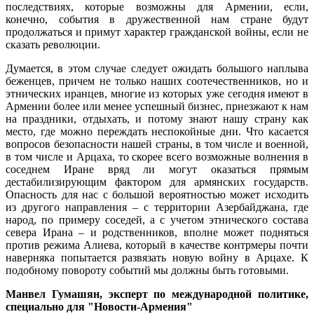
последствиях, которые возможны для Армении, если,
конечно, события в дружественной нам стране будут
продолжаться и примут характер гражданской войны, если не
сказать революции.
Думается, в этом случае следует ожидать большого наплыва
беженцев, причем не только наших соотечественников, но и
этнических иранцев, многие из которых уже сегодня имеют в
Армении более или менее успешный бизнес, приезжают к нам
на праздники, отдыхать, и потому знают нашу страну как
место, где можно переждать неспокойные дни. Что касается
вопросов безопасности нашей страны, в том числе и военной,
в том числе и Арцаха, то скорее всего возможные волнения в
соседнем Иране вряд ли могут оказаться прямым
дестабилизирующим фактором для армянских государств.
Опасность для нас с большой вероятностью может исходить
из другого направления – с территории Азербайджана, где
народ, по примеру соседей, а с учетом этнического состава
севера Ирана – и родственников, вполне может подняться
против режима Алиева, который в качестве контрмеры почти
наверняка попытается развязать новую войну в Арцахе. К
подобному повороту событий мы должны быть готовыми.
Манвел Гумашян, эксперт по международной политике,
специально для "Новости-Армения"