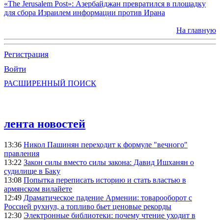
«The Jerusalem Post»: Азербайджан превратился в площадку
для сбора Израилем информации против Ирана
На главную
Регистрация
Войти
РАСШИРЕННЫЙ ПОИСК
лента новостей
13:36
Никол Пашинян переходит к формуле "вечного"
правления
13:22
Закон силы вместо силы закона: Давид Ишханян о
судилище в Баку
13:08
Попытка переписать историю и стать властью в
армянском вилайете
12:49
Драматическое падение Армении: товарооборот с
Россией рухнул, а топливо бьет ценовые рекорды
12:30
Электронные библиотеки: почему чтение уходит в