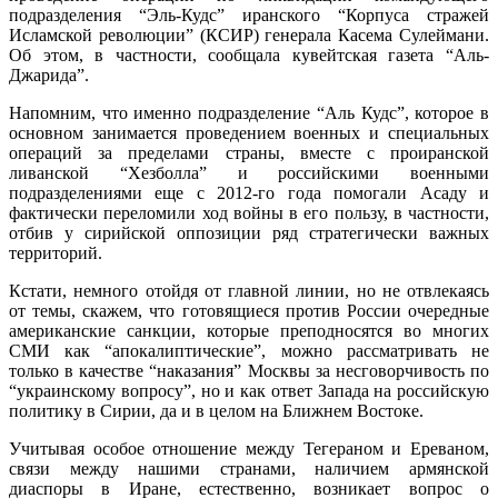
подразделения “Эль-Кудс” иранского “Корпуса стражей
Исламской революции” (КСИР) генерала Касема Сулеймани.
Об этом, в частности, сообщала кувейтская газета “Аль-
Джарида”.
Напомним, что именно подразделение “Аль Кудс”, которое в
основном занимается проведением военных и специальных
операций за пределами страны, вместе с проиранской
ливанской “Хезболла” и российскими военными
подразделениями еще с 2012-го года помогали Асаду и
фактически переломили ход войны в его пользу, в частности,
отбив у сирийской оппозиции ряд стратегически важных
территорий.
Кстати, немного отойдя от главной линии, но не отвлекаясь
от темы, скажем, что готовящиеся против России очередные
американские санкции, которые преподносятся во многих
СМИ как “апокалиптические”, можно рассматривать не
только в качестве “наказания” Москвы за несговорчивость по
“украинскому вопросу”, но и как ответ Запада на российскую
политику в Сирии, да и в целом на Ближнем Востоке.
Учитывая особое отношение между Тегераном и Ереваном,
связи между нашими странами, наличием армянской
диаспоры в Иране, естественно, возникает вопрос о