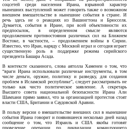
соцсетей среди населения Ирана, взрывной характер
нынешних выступлений может говорить также о возможном
внешнем вмешательстве в нынешние события в стране. И
речь здесь не о реакциях из Вашингтона и Брюсселя.
Думается, события в Иране, при всей объективности их
предпосылок, в определенном смысле являются
продолжением противостояния различных сил на Ближнем
Востоке, в частности, – продолжением войны в Сирии.
Известно, что Иран, наряду с Москвой играл и сегодня играет
существенную роль в поддержке режима сирийского
президента Башара Асада.
В контексте сказанного, слова аятолла Хаменеи о том, что
“враги Ирана использовали различные инструменты, в том
числе деньги, оружие, политику и разведку, для создания
проблем в Исламской республике”, следует рассматривать не
только как чисто политическое заявление. А секретарь
Высшего совета национальной безопасности Ирана Али
Шамхани прямо заявил, что за организацией протестов стоят
власти США, Британии и Саудовской Аравии.
В пользу версии о вмешательстве внешних сил в нынешние
события Ирана говорит и появившееся несколько дней назад
сообщение о том, что Израиль и США якобы готовят
проведение операции по ликвидации командующего