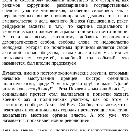
режимов коррупцию, разбазаривание государственных
средств, участие чиновников, особенно силовиков как в
перечисленных выше противоправных деяниях, так и их
вмешательство в дела частного бизнеса (крышевание, рэкет,
рейдерские захваты и т.п.), то картина социального и
экономического положения страны становится почти полной.
А если ко всему сказанному добавить ограничения
демократических свобод, свободы слова, то недовольство
молодежи, которая по понятным причинам является самой
активной частью общества, в том числе и самым активным
пользователем соцсетей, подобный ход событий, что
называется, был вполне предсказуем.
Думается, именно поэтому экономические лозунги, которыми
начались выступления иранцев, быстро сменились
политическими, вроде “Смерть диктатору!” и даже “Долой
исламскую республику!”, “Реза Пехлеви – мы ошиблись!”, а
социальный протест стал выливаться в попытки захвата
военных баз и полицейских участков, как об этом, в
частности, сообщает Associated Press. Сообщается также, что в
некоторых провинциальных городах протестующие уже стали
захватывать местные органы власти. А это уже, что
называется, попахивает новой революцией.
Тем не менее, даже с поправкой на распространенность