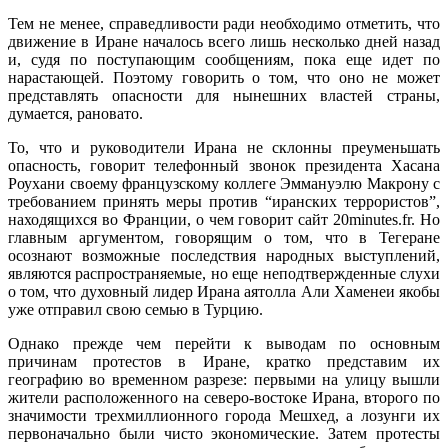
Тем не менее, справедливости ради необходимо отметить, что
движение в Иране началось всего лишь несколько дней назад
и, судя по поступающим сообщениям, пока еще идет по
нарастающей. Поэтому говорить о том, что оно не может
представлять опасности для нынешних властей страны,
думается, рановато.
То, что и руководители Ирана не склонны преуменьшать
опасность, говорит телефонный звонок президента Хасана
Роухани своему французскому коллеге Эммануэлю Макрону с
требованием принять меры против “иранских террористов”,
находящихся во Франции, о чем говорит сайт 20minutes.fr. Но
главным аргументом, говорящим о том, что в Тегеране
осознают возможные последствия народных выступлений,
являются распространяемые, но еще неподтвержденные слухи
о том, что духовный лидер Ирана аятолла Али Хаменеи якобы
уже отправил свою семью в Турцию.
Однако прежде чем перейти к выводам по основным
причинам протестов в Иране, кратко представим их
географию во временном разрезе: первыми на улицу вышли
жители расположенного на северо-востоке Ирана, второго по
значимости трехмиллионного города Мешхед, а лозунги их
первоначально были чисто экономические. Затем протесты