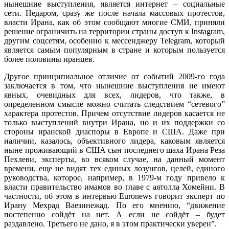
нынешние выступления, является интернет – социальные
сети. Недаром, сразу же после начала массовых протестов,
власти Ирана, как об этом сообщают многие СМИ, приняли
решение ограничить на территории страны доступ к Instagram,
другим соцсетям, особенно к мессенджеру Telegram, который
является самым популярным в стране и которым пользуется
более половины иранцев.
Другое принципиальное отличие от событий 2009-го года
заключается в том, что нынешние выступления не имеют
явных, очевидных для всех, лидеров, что также, в
определенном смысле можно считать следствием “сетевого”
характера протестов. Причем отсутствие лидеров касается не
только выступлений внутри Ирана, но и их поддержки со
стороны иранской диаспоры в Европе и США. Даже при
наличии, казалось, объективного лидера, каковым является
ныне проживающий в США сын последнего шаха Ирана Реза
Пехлеви, эксперты, во всяком случае, на данный момент
времени, еще не видят тех единых лозунгов, целей, единого
руководства, которое, например, в 1979-м году привело к
власти правительство имамов во главе с аятолла Хомейни. В
частности, об этом в интервью Euronews говорит эксперт по
Ирану Мехрад Ваезинежад. По его мнению, “движение
постепенно сойдёт на нет. А если не сойдёт – будет
раздавлено. Третьего не дано, я в этом практически уверен”.