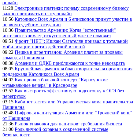
онлайн
11:28
Электронные платежи: почему современному бизнесу
важно принимать оплату онлайн
10:56
Католикос Всех Армян и 6 епископов примут участие в
первом судебном заседании
10:36
Правительство Армении: Когда "естественный"
интеллект хромает, искусственный уже не поможет
09:51
Фронт "НЕТ": Ишхан Сагателян призвал к тотальной
мобилизации против действий властей
09:22
Пешка в игре титанов: Армения платит за провалы
команды Пашиняна
08:38
Армения и ОДКБ приближаются к точке невозврата
08:05
Крупнейшая армянская благотворительная организация
поддержала Католикоса Всех Армян
04:02
Как прошел большой концерт "Карасунские
музыкальные вечера" в Краснодаре
03:52
Как выстроить эффективную подготовку к ОГЭ без
перегрузок
03:15
Кабинет застоя или Управленческая кома правительства
Пашиняна
02:48
Цифровая капитуляция Армении или "Троянский конь"
от Пашиняна
21:36
Рынок упаковки для напитков: требования бизнеса
21:00
Роль личной охраны в современной системе
безопасности