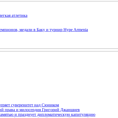
легкая атлетика
емпионов, медали в Баку и турнир Hype Armenia
теряет суверенитет над Сюником
ений права и милосердия Григорий Джаншиев
 памятью и празднует дипломатическую капитуляцию