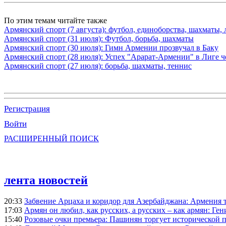
По этим темам читайте также
Армянский спорт (7 августа): футбол, единоборства, шахматы, 
Армянский спорт (31 июля): Футбол, борьба, шахматы
Армянский спорт (30 июля): Гимн Армении прозвучал в Баку
Армянский спорт (28 июля): Успех "Арарат-Армении" в Лиге ч
Армянский спорт (27 июля): борьба, шахматы, теннис
Регистрация
Войти
РАСШИРЕННЫЙ ПОИСК
лента новостей
20:33
Забвение Арцаха и коридор для Азербайджана: Армения 
17:03
Армян он любил, как русских, а русских – как армян: Г
15:40
Розовые очки премьера: Пашинян торгует исторической