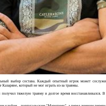
льный выбор состава. Каждый опытный игрок может сослужи
 Казаряне, который не мог играть из-за травмы.
н получил тяжелую травму и долгое время восстанавливался. В 
оим клубом – португальским "Маритиму", а перед зимним переры