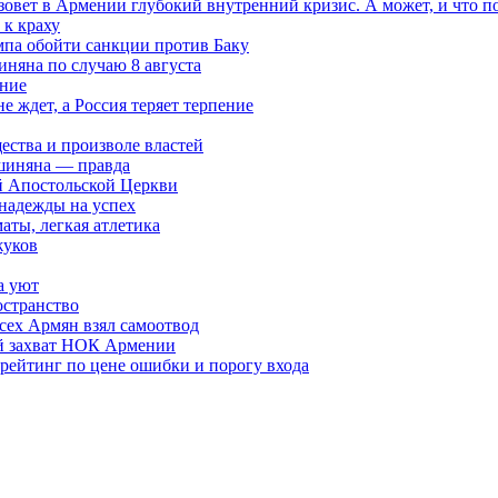
овет в Армении глубокий внутренний кризис. А может, и что 
к краху
мпа обойти санкции против Баку
няна по случаю 8 августа
ание
ждет, а Россия теряет терпение
ества и произволе властей
шиняна — правда
й Апостольской Церкви
 надежды на успех
аты, легкая атлетика
жуков
а уют
остранство
сех Армян взял самоотвод
ий захват НОК Армении
 рейтинг по цене ошибки и порогу входа