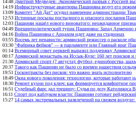
14:48
Дмитрий Медведев: Экономический разрыв с Россией выз
14:19
Инфраструктурные авантюры Пашиняна ведут его режим 
13:09
Комитет "Ай Дат" осудил намерение администрации Тра
12:53
Истинные посылы постыдного и опасного послания Паши
12:03
Пашинян нашёл нового виноватого: неожиданное призн
04:49
Внешнеполитический тупик Пашиняна: Запад Армению не 
04:16
Война Пашиняна с Арцахом идет даже на стадионах
03:55
Восемь лет ненависти: армянский режиссер о расколе общ
03:30
"Фабрика фейков" — в парламенте или Главный враг Па
01:14
Всемирный совет церквей выразил поддержку Армянско
00:17
Армянский монастырь на Иссык-Куле: 160 лет поисков и
21:30
Армянский спорт (7 августа): футбол, единоборства, шахм
20:37
Такого как Пашинян не было со времен нашествия сельд
19:51
Госконтракты без рисков: что важно знать исполнителю
18:49
Окна нового поколения: технологии, которые работают н
18:30
Ремонт кухни под ключ: как формируется комфортное пр
16:51
Судебный фарс дал трещину: Судья по делу Католикоса В
16:11
Спорт под каблуком власти: Пашинян готовит рейдерск
15:27
14 самых экстремальных развлечений на свежем воздухе: