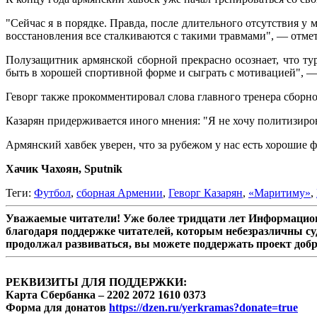
"Сейчас я в порядке. Правда, после длительного отсутствия 
восстановления все сталкиваются с такими травмами", — отмет
Полузащитник армянской сборной прекрасно осознает, что 
быть в хорошей спортивной форме и сыграть с мотивацией", —
Геворг также прокомментировал слова главного тренера сборно
Казарян придерживается иного мнения: "Я не хочу политизиров
Армянский хавбек уверен, что за рубежом у нас есть хорошие ф
Хачик Чахоян, Sputnik
Теги:
Футбол
,
сборная Армении
,
Геворг Казарян
,
«Маритиму»
,
Уважаемые читатели! Уже более тридцати лет Информацион
благодаря поддержке читателей, которым небезразличны су
продолжал развиваться, вы можете поддержать проект доб
РЕКВИЗИТЫ ДЛЯ ПОДДЕРЖКИ:
Карта Сбербанка – 2202 2072 1610 0373
Форма для донатов
https://dzen.ru/yerkramas?donate=true