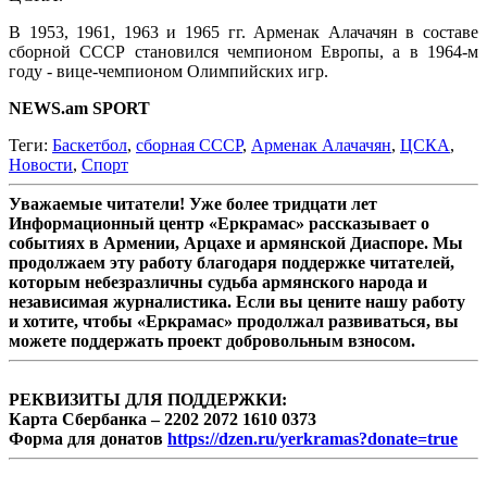
В 1953, 1961, 1963 и 1965 гг. Арменак Алачачян в составе
сборной СССР становился чемпионом Европы, а в 1964-м
году - вице-чемпионом Олимпийских игр.
NEWS.am SPORT
Теги:
Баскетбол
,
сборная СССР
,
Арменак Алачачян
,
ЦСКА
,
Новости
,
Спорт
Уважаемые читатели! Уже более тридцати лет
Информационный центр «Еркрамас» рассказывает о
событиях в Армении, Арцахе и армянской Диаспоре. Мы
продолжаем эту работу благодаря поддержке читателей,
которым небезразличны судьба армянского народа и
независимая журналистика. Если вы цените нашу работу
и хотите, чтобы «Еркрамас» продолжал развиваться, вы
можете поддержать проект добровольным взносом.
РЕКВИЗИТЫ ДЛЯ ПОДДЕРЖКИ:
Карта Сбербанка – 2202 2072 1610 0373
Форма для донатов
https://dzen.ru/yerkramas?donate=true