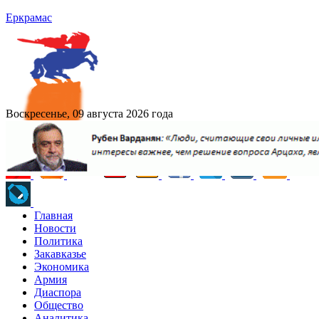
Еркрамас
Воскресенье, 09 августа 2026 года
Главная
Новости
Политика
Закавказье
Экономика
Армия
Диаспора
Общество
Аналитика