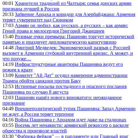
00:01
Хранители традиций из Чалтыря: семья донских армян
признана лучшей в России
20:33
Забвение Арцаха и коридор для Азербайджана: Армения
теряет суверенитет над Сюником
17:03
Армян он любил, как русских, а русских – как армян:
Гений права и милосердия Григорий Джаншиев
15:40
Розовые очки премьера: Пашинян торгует исторической
памятью и празднует дипломатическую капитуляцию
14:48
Дмитрий Медведев: Экономический разрыв с Россией
вызовет в Армении глубокий внутренний кризис. А может, и
что похуже…
14:19
Инфраструктурные авантюры Пашиняна ведут его
режим к краху
13:09
Комитет "Ай Дат" осудил намерение администрации
Трампа обойти санкции против Баку
12:53
Истинные посылы постыдного и опасного послания
Пашиняна по случаю 8 августа
12:03
Пашинян нашёл нового виноватого: неожиданное
признание
04:49
Внешнеполитический тупик Пашиняна: Запад Армению
не ждет, а Россия теряет терпение
04:16
Война Пашиняна с Арцахом идет даже на стадионах
03:55
Восемь лет ненависти: армянский режиссер о расколе
общества и произволе властей
03:30
"Фабрика фейков" — в парламенте или Главный враг