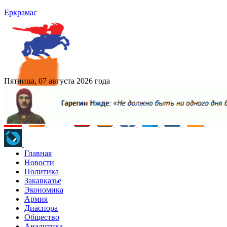
Еркрамас
Пятница, 07 августа 2026 года
Главная
Новости
Политика
Закавказье
Экономика
Армия
Диаспора
Общество
Аналитика