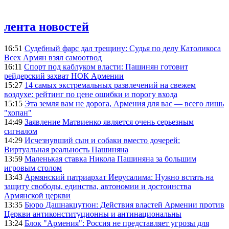
лента новостей
16:51
Судебный фарс дал трещину: Судья по делу Католикоса
Всех Армян взял самоотвод
16:11
Спорт под каблуком власти: Пашинян готовит
рейдерский захват НОК Армении
15:27
14 самых экстремальных развлечений на свежем
воздухе: рейтинг по цене ошибки и порогу входа
15:15
Эта земля вам не дорога, Армения для вас — всего лишь
"хопан"
14:49
Заявление Матвиенко является очень серьезным
сигналом
14:29
Исчезнувший сын и собаки вместо дочерей:
Виртуальная реальность Пашиняна
13:59
Маленькая ставка Никола Пашиняна за большим
игровым столом
13:43
Армянский патриархат Иерусалима: Нужно встать на
защиту свободы, единства, автономии и достоинства
Армянской церкви
13:35
Бюро Дашнакцутюн: Действия властей Армении против
Церкви антиконституционны и антинациональны
13:24
Блок "Армения": Россия не представляет угрозы для