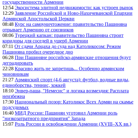
государственности Армении
12:54
Экосистема элитной недвижимости: как устроен рынок
12:29
Заявление Российской и Ново-Нахичеванской Епархии
Армянской Апостольской Церкви
08:48
Курс на самоуничтожение: правительство Пашиняна
отрывает Армению от союзников
08:06
Турецкий капкан: правительство Пашиняна строит
коридоры для соседей в ущерб Армении
07:11
От сдачи Арцаха до суда над Католикосом: Режим
Пашиняна пробил очередное дно
06:28
При Пашиняне российско-армянские отношения будут
деградировать
22:28
Красиво жить не запретишь... Особенно армянским
чиновникам
21:27
Армянский спорт (4-6 августа): футбол, водные виды,
единоборства, теннис, хоккей
18:10
Энвер-паша, "Немесис" и логика возмездия: Расплата
неизбежна
17:30
Национальный позор: Католикос Всех Армян на скамье
подсудимых
16:40
МИД России: Пашинян уготовил Армении роль
"низкозатратного предприятия" Запада
15:07
Роль России в освобождении Армении (XVIII–XX вв.)