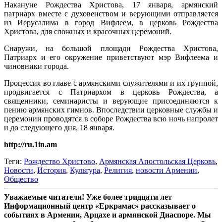
Накануне Рождества Христова, 17 января, армянский
патриарх вместе с духовенством и верующими отправляется
из Иерусалима в город Вифлеем, в церковь Рождества
Христова, для сложных и красочных церемоний.
Снаружи, на большой площади Рождества Христова,
Патриарх и его окружение приветствуют мэр Вифлеема и
чиновники города.
Процессия во главе с армянскими служителями и их группой,
продвигается с Патриархом в церковь Рождества, а
священники, семинаристы и верующие присоединяются к
пению армянских гимнов. Впоследствии церковные службы и
церемонии проводятся в соборе Рождества всю ночь напролет
и до следующего дня, 18 января.
http://ru.1in.am
Теги:
Рождество Христово
,
Армянская Апостольская Церковь
,
Новости
,
История
,
Культура
,
Религия
,
новости Армении
,
Общество
Уважаемые читатели! Уже более тридцати лет
Информационный центр «Еркрамас» рассказывает о
событиях в Армении, Арцахе и армянской Диаспоре. Мы