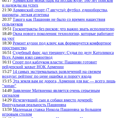
00:17
Армянский монастырь на Иссык-Куле: 160 лет поисков
и надежды на успех
21:30
Армянский спорт (7 августа): футбол, единоборства,
шахматы, легкая атлетика
20:37
Такого как Пашинян не было со времен нашествия
сельджуков
19:51
Госконтракты без рисков: что важно знать исполнителю
18:49
Окна нового поколения: технологии, которые работают
на уют
18:30
Ремонт кухни под ключ: как формируется комфортное
пространство
16:51
Судебный фарс дал трещину: Судья по делу Католикоса
Всех Армян взял самоотвод
16:11
Спорт под каблуком власти: Пашинян готовит
рейдерский захват НОК Армении
15:27
14 самых экстремальных развлечений на свежем
воздухе: рейтинг по цене ошибки и порогу входа
15:15
Эта земля вам не дорога, Армения для вас — всего лишь
"хопан"
14:49
Заявление Матвиенко является очень серьезным
сигналом
14:29
Исчезнувший сын и собаки вместо дочерей:
Виртуальная реальность Пашиняна
13:59
Маленькая ставка Никола Пашиняна за большим
игровым столом