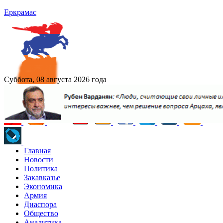
Еркрамас
Суббота, 08 августа 2026 года
Главная
Новости
Политика
Закавказье
Экономика
Армия
Диаспора
Общество
Аналитика