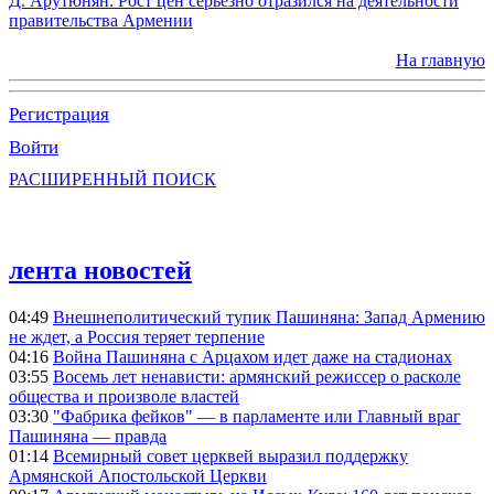
Д. Арутюнян: Рост цен серьезно отразился на деятельности
правительства Армении
На главную
Регистрация
Войти
РАСШИРЕННЫЙ ПОИСК
лента новостей
04:49
Внешнеполитический тупик Пашиняна: Запад Армению
не ждет, а Россия теряет терпение
04:16
Война Пашиняна с Арцахом идет даже на стадионах
03:55
Восемь лет ненависти: армянский режиссер о расколе
общества и произволе властей
03:30
"Фабрика фейков" — в парламенте или Главный враг
Пашиняна — правда
01:14
Всемирный совет церквей выразил поддержку
Армянской Апостольской Церкви