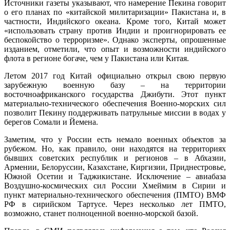
Источники газеты указывают, что намерение Пекина говорит
о его планах по «китайской милитаризации» Пакистана и, в
частности, Индийского океана. Кроме того, Китай может
«использовать страну против Индии и проигнорировать ее
беспокойство о терроризме». Однако эксперты, опрошенные
изданием, отметили, что опыт и возможности индийского
флота в регионе богаче, чем у Пакистана или Китая.
Летом 2017 год Китай официально открыл свою первую
зарубежную военную базу – на территории
восточноафриканского государства Джибути. Этот пункт
материально-технического обеспечения Военно-морских сил
позволит Пекину поддерживать патрульные миссии в водах у
берегов Сомали и Йемена.
Заметим, что у России есть немало военных объектов за
рубежом. Но, как правило, они находятся на территориях
бывших советских республик и регионов – в Абхазии,
Армении, Белоруссии, Казахстане, Киргизии, Приднестровье,
Южной Осетии и Таджикистане. Исключение – авиабаза
Воздушно-космических сил России Хмеймим в Сирии и
пункт материально-технического обеспечения (ПМТО) ВМФ
РФ в сирийском Тартусе. Через несколько лет ПМТО,
возможно, станет полноценной военно-морской базой.