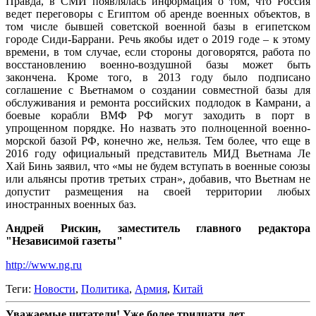
Правда, в СМИ появлялась информация о том, что Россия
ведет переговоры с Египтом об аренде военных объектов, в
том числе бывшей советской военной базы в египетском
городе Сиди-Баррани. Речь якобы идет о 2019 годе – к этому
времени, в том случае, если стороны договорятся, работа по
восстановлению военно-воздушной базы может быть
закончена. Кроме того, в 2013 году было подписано
соглашение с Вьетнамом о создании совместной базы для
обслуживания и ремонта российских подлодок в Камрани, а
боевые корабли ВМФ РФ могут заходить в порт в
упрощенном порядке. Но назвать это полноценной военно-
морской базой РФ, конечно же, нельзя. Тем более, что еще в
2016 году официальный представитель МИД Вьетнама Ле
Хай Бинь заявил, что «мы не будем вступать в военные союзы
или альянсы против третьих стран», добавив, что Вьетнам не
допустит размещения на своей территории любых
иностранных военных баз.
Андрей Рискин, заместитель главного редактора
"Независимой газеты"
http://www.ng.ru
Теги:
Новости
,
Политика
,
Армия
,
Китай
Уважаемые читатели! Уже более тридцати лет