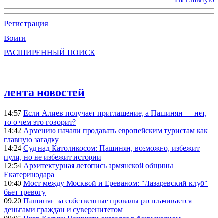
Регистрация
Войти
РАСШИРЕННЫЙ ПОИСК
лента новостей
14:57
Если Алиев получает приглашение, а Пашинян — нет,
то о чем это говорит?
14:42
Армению начали продавать европейским туристам как
главную загадку
14:24
Суд над Католикосом: Пашинян, возможно, избежит
пули, но не избежит истории
12:54
Архитектурная летопись армянской общины
Екатеринодара
10:40
Мост между Москвой и Ереваном: "Лазаревский клуб"
бьет тревогу
09:20
Пашинян за собственные провалы расплачивается
деньгами граждан и суверенитетом