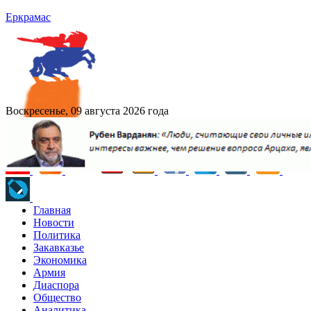
Еркрамас
Воскресенье, 09 августа 2026 года
Главная
Новости
Политика
Закавказье
Экономика
Армия
Диаспора
Общество
Аналитика