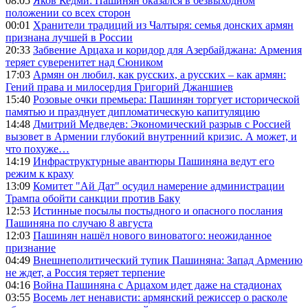
08:05
Яков Кедми: Пашинян оказался в безвыходном
положении со всех сторон
00:01
Хранители традиций из Чалтыря: семья донских армян
признана лучшей в России
20:33
Забвение Арцаха и коридор для Азербайджана: Армения
теряет суверенитет над Сюником
17:03
Армян он любил, как русских, а русских – как армян:
Гений права и милосердия Григорий Джаншиев
15:40
Розовые очки премьера: Пашинян торгует исторической
памятью и празднует дипломатическую капитуляцию
14:48
Дмитрий Медведев: Экономический разрыв с Россией
вызовет в Армении глубокий внутренний кризис. А может, и
что похуже…
14:19
Инфраструктурные авантюры Пашиняна ведут его
режим к краху
13:09
Комитет "Ай Дат" осудил намерение администрации
Трампа обойти санкции против Баку
12:53
Истинные посылы постыдного и опасного послания
Пашиняна по случаю 8 августа
12:03
Пашинян нашёл нового виноватого: неожиданное
признание
04:49
Внешнеполитический тупик Пашиняна: Запад Армению
не ждет, а Россия теряет терпение
04:16
Война Пашиняна с Арцахом идет даже на стадионах
03:55
Восемь лет ненависти: армянский режиссер о расколе