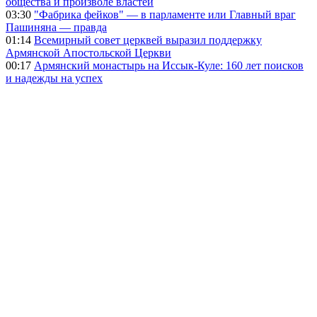
общества и произволе властей
03:30
"Фабрика фейков" — в парламенте или Главный враг
Пашиняна — правда
01:14
Всемирный совет церквей выразил поддержку
Армянской Апостольской Церкви
00:17
Армянский монастырь на Иссык-Куле: 160 лет поисков
и надежды на успех