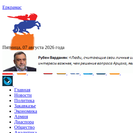
Еркрамас
Пятница, 07 августа 2026 года
Главная
Новости
Политика
Закавказье
Экономика
Армия
Диаспора
Общество
Аналитика