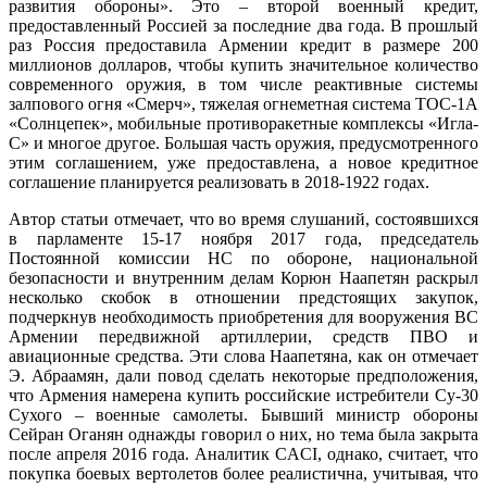
развития обороны». Это – второй военный кредит,
предоставленный Россией за последние два года. В прошлый
раз Россия предоставила Армении кредит в размере 200
миллионов долларов, чтобы купить значительное количество
современного оружия, в том числе реактивные системы
залпового огня «Смерч», тяжелая огнеметная система ТОС-1A
«Солнцепек», мобильные противоракетные комплексы «Игла-
С» и многое другое. Большая часть оружия, предусмотренного
этим соглашением, уже предоставлена, а новое кредитное
соглашение планируется реализовать в 2018-1922 годах.
Автор статьи отмечает, что во время слушаний, состоявшихся
в парламенте 15-17 ноября 2017 года, председатель
Постоянной комиссии НС по обороне, национальной
безопасности и внутренним делам Корюн Наапетян раскрыл
несколько скобок в отношении предстоящих закупок,
подчеркнув необходимость приобретения для вооружения ВС
Армении передвижной артиллерии, средств ПВО и
авиационные средства. Эти слова Наапетяна, как он отмечает
Э. Абраамян, дали повод сделать некоторые предположения,
что Армения намерена купить российские истребители Су-30
Сухого – военные самолеты. Бывший министр обороны
Сейран Оганян однажды говорил о них, но тема была закрыта
после апреля 2016 года. Аналитик CACI, однако, считает, что
покупка боевых вертолетов более реалистична, учитывая, что