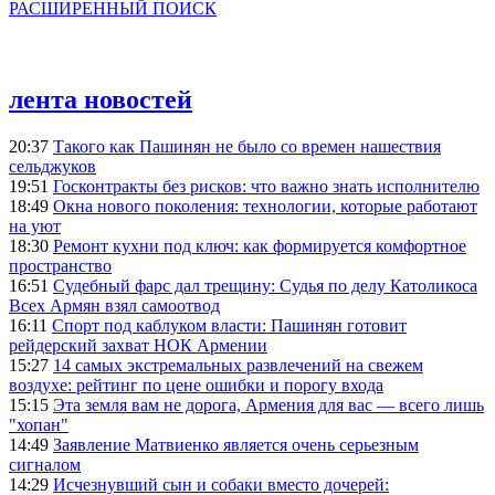
РАСШИРЕННЫЙ ПОИСК
лента новостей
20:37
Такого как Пашинян не было со времен нашествия
сельджуков
19:51
Госконтракты без рисков: что важно знать исполнителю
18:49
Окна нового поколения: технологии, которые работают
на уют
18:30
Ремонт кухни под ключ: как формируется комфортное
пространство
16:51
Судебный фарс дал трещину: Судья по делу Католикоса
Всех Армян взял самоотвод
16:11
Спорт под каблуком власти: Пашинян готовит
рейдерский захват НОК Армении
15:27
14 самых экстремальных развлечений на свежем
воздухе: рейтинг по цене ошибки и порогу входа
15:15
Эта земля вам не дорога, Армения для вас — всего лишь
"хопан"
14:49
Заявление Матвиенко является очень серьезным
сигналом
14:29
Исчезнувший сын и собаки вместо дочерей: