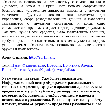
эффективно использовала эту систему с самого начала в
Донбассе, а затем в Сирии. Вот почему современные
беспилотные летательные аппараты, связанны с тяжелыми
системами. Другими словами, онлайн-системы для
управления, сбора разведывательных данных и наведения
связываются с тяжелыми системами, и когда одно
совмещается с другим, это дает гораздо лучшие результаты.
Так что, нужны эти средства, надо подготовить военных,
чтобы они научились пользоваться этой системой. Это также
требует времени и подготовки, и в этом случае на порядок
увеличивается эффективность использования имеющегося
оружия и комплексов».
Арам Саргсян,
http://ru.1in.am/
Теги:
Павел Фельгенгауэр
,
Новости
,
Политика
,
Армия
,
Война
,
Россия
,
Арцах (Карабах)
,
Азербайджан
Уважаемые читатели! Уже более тридцати лет
Информационный центр «Еркрамас» рассказывает о
событиях в Армении, Арцахе и армянской Диаспоре. Мы
продолжаем эту работу благодаря поддержке читателей,
которым небезразличны судьба армянского народа и
независимая журналистика. Если вы цените нашу работу
и хотите, чтобы «Еркрамас» продолжал развиваться, вы