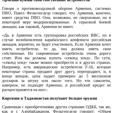
Говоря о противовоздушной обороне Армении, системах
ПВО, Павел Фельгенгауэр говорит, что Армения, конечно,
имеет средства ПВО. Они, возможно, не сверхновые, но в
некоторой мере модернизированные. А серьезной боевой
авиации, как таковой, Армения не имеет.
«Да, в Армении есть группировка российских ВВС, но в
случае возобновления карабахского конфликта российская
авиация, вероятно, не будет участвовать. Если Армения хочет
иметь истребители, то да, она должна иметь свои
собственные. Но современные истребители очень дорого
стоят. Или вы должны купить «секонд хенд». По сути,
«секонд хенд» также можно приобрести и в других странах.
Например, есть американские истребители F-16, которые
некоторые страны продают друг другу, перепродают, и, в
конце концов, цена падает примерно до 5 миллионов
долларов за штуку или около того. Но эти самолеты,
наверное, не подходят Армении, и российский кредит не
распространяется на них».
Киргизия и Таджикистан получают больше оружия
Сравнивая с приобретениями других странами ОДКБ, так же,
как и с Азербайджаном, Фельгенгауэр говорит: «Объем