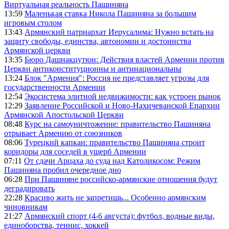
Виртуальная реальность Пашиняна
13:59
Маленькая ставка Никола Пашиняна за большим
игровым столом
13:43
Армянский патриархат Иерусалима: Нужно встать на
защиту свободы, единства, автономии и достоинства
Армянской церкви
13:35
Бюро Дашнакцутюн: Действия властей Армении против
Церкви антиконституционны и антинациональны
13:24
Блок "Армения": Россия не представляет угрозы для
государственности Армении
12:54
Экосистема элитной недвижимости: как устроен рынок
12:29
Заявление Российской и Ново-Нахичеванской Епархии
Армянской Апостольской Церкви
08:48
Курс на самоуничтожение: правительство Пашиняна
отрывает Армению от союзников
08:06
Турецкий капкан: правительство Пашиняна строит
коридоры для соседей в ущерб Армении
07:11
От сдачи Арцаха до суда над Католикосом: Режим
Пашиняна пробил очередное дно
06:28
При Пашиняне российско-армянские отношения будут
деградировать
22:28
Красиво жить не запретишь... Особенно армянским
чиновникам
21:27
Армянский спорт (4-6 августа): футбол, водные виды,
единоборства, теннис, хоккей