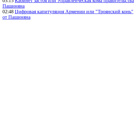
03:15
Кабинет застоя или Управленческая кома правительства
Пашиняна
02:48
Цифровая капитуляция Армении или "Троянский конь"
от Пашиняна