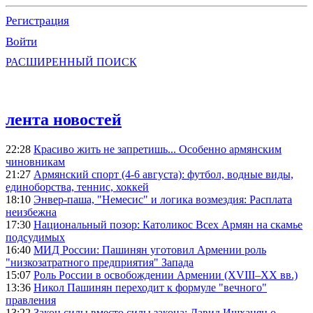
Регистрация
Войти
РАСШИРЕННЫЙ ПОИСК
лента новостей
22:28
Красиво жить не запретишь... Особенно армянским
чиновникам
21:27
Армянский спорт (4-6 августа): футбол, водные виды,
единоборства, теннис, хоккей
18:10
Энвер-паша, "Немесис" и логика возмездия: Расплата
неизбежна
17:30
Национальный позор: Католикос Всех Армян на скамье
подсудимых
16:40
МИД России: Пашинян уготовил Армении роль
"низкозатратного предприятия" Запада
15:07
Роль России в освобождении Армении (XVIII–XX вв.)
13:36
Никол Пашинян переходит к формуле "вечного"
правления
13:22
Закон силы вместо силы закона: Давид Ишханян о