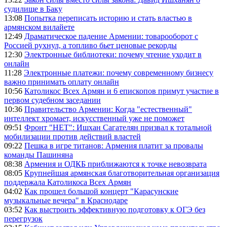
судилище в Баку
13:08
Попытка переписать историю и стать властью в
армянском вилайете
12:49
Драматическое падение Армении: товарооборот с
Россией рухнул, а топливо бьет ценовые рекорды
12:30
Электронные библиотеки: почему чтение уходит в
онлайн
11:28
Электронные платежи: почему современному бизнесу
важно принимать оплату онлайн
10:56
Католикос Всех Армян и 6 епископов примут участие в
первом судебном заседании
10:36
Правительство Армении: Когда "естественный"
интеллект хромает, искусственный уже не поможет
09:51
Фронт "НЕТ": Ишхан Сагателян призвал к тотальной
мобилизации против действий властей
09:22
Пешка в игре титанов: Армения платит за провалы
команды Пашиняна
08:38
Армения и ОДКБ приближаются к точке невозврата
08:05
Крупнейшая армянская благотворительная организация
поддержала Католикоса Всех Армян
04:02
Как прошел большой концерт "Карасунские
музыкальные вечера" в Краснодаре
03:52
Как выстроить эффективную подготовку к ОГЭ без
перегрузок