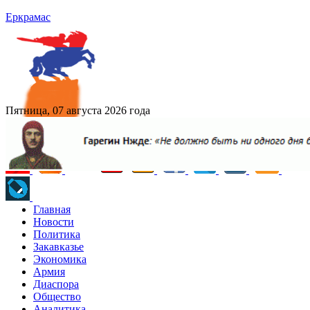
Еркрамас
Пятница, 07 августа 2026 года
Главная
Новости
Политика
Закавказье
Экономика
Армия
Диаспора
Общество
Аналитика