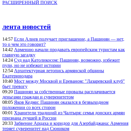
РАСШИРЕННЫЙ ПОИСК
лента новостей
14:57
Если Алиев получает приглашение, а Пашинян — нет,
то о чем это говорит?
14:42
Армению начали продавать европейским туристам как
главную загадку
14:24
Суд над Католикосом: Пашинян, возможно, избежит
пули, но не избежит истории
12:54
Архитектурная летопись армянской общины
Екатеринодара
10:40
Мост между Москвой и Ереваном: "Лазаревский клуб"
бьет тревогу
09:20
Пашинян за собственные провалы расплачивается
деньгами граждан и суверенитетом
08:05
Яков Кедми: Пашинян оказался в безвыходном
положении со всех сторон
00:01
Хранители традиций из Чалтыря: семья донских армян
признана лучшей в России
20:33
Забвение Арцаха и коридор для Азербайджана: Армения
теряет суверенитет над Сюником