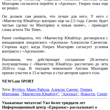
Мхитарян согласится перейти в «Арсенал». Генрих пока еще
не решил.
Он должен сам решить, что лучше для него. У него с
«Манчестер Юнайтед» контракт еще на 2.5 года. Санчес будет
частью сделки по Мхитаряну и никак иначе», - приводит
слова агента The Times.
Ранее сообщалось, что «Манчестер Юнайтед» договорился с
нападающим лондонского «Арсенала» Алексисом Санчесом.
Стороны ждут, когда Генрих Мхитарян согласует условия
контракта с «Арсеналом».
Напомним, что действующее соглашение 28-летнего
полузащитника с «Манчестер Юнайтед» рассчитано до лета
2020-го года. В текущем чемпионате Англии Мхитарян
принял участие в 15-и матчах и стал автором одного гола.
NEWS.am SPORT
Теги:
Футбол
,
Мино Райола
,
Алексис Санчес
,
Генрих
Мхитарян
,
"Манчестер Юнайтед"
,
"Арсенал"
,
Новости
,
Спорт
Уважаемые читатели! Уже более тридцати лет
Информационный центр «Еркрамас» рассказывает о