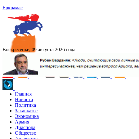
Еркрамас
Воскресенье, 09 августа 2026 года
Главная
Новости
Политика
Закавказье
Экономика
Армия
Диаспора
Общество
Аналитика