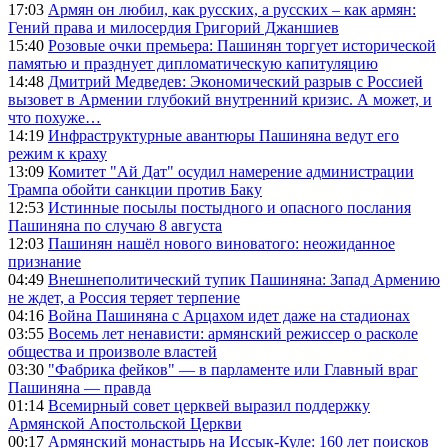
17:03
Армян он любил, как русских, а русских – как армян:
Гений права и милосердия Григорий Джаншиев
15:40
Розовые очки премьера: Пашинян торгует исторической
памятью и празднует дипломатическую капитуляцию
14:48
Дмитрий Медведев: Экономический разрыв с Россией
вызовет в Армении глубокий внутренний кризис. А может, и
что похуже…
14:19
Инфраструктурные авантюры Пашиняна ведут его
режим к краху
13:09
Комитет "Ай Дат" осудил намерение администрации
Трампа обойти санкции против Баку
12:53
Истинные посылы постыдного и опасного послания
Пашиняна по случаю 8 августа
12:03
Пашинян нашёл нового виноватого: неожиданное
признание
04:49
Внешнеполитический тупик Пашиняна: Запад Армению
не ждет, а Россия теряет терпение
04:16
Война Пашиняна с Арцахом идет даже на стадионах
03:55
Восемь лет ненависти: армянский режиссер о расколе
общества и произволе властей
03:30
"Фабрика фейков" — в парламенте или Главный враг
Пашиняна — правда
01:14
Всемирный совет церквей выразил поддержку
Армянской Апостольской Церкви
00:17
Армянский монастырь на Иссык-Куле: 160 лет поисков