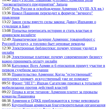
"низкозатратного предприятия" Запада
15:07
Роль России в освобождении Армении (XVIII–XX вв.)
13:36
Никол Пашинян переходит к формуле "вечного"
правления
13:22
Закон силы вместо силы закона: Давид Ишханян о
судилище в Баку
13:08
Попытка переписать историю и стать властью в
армянском вилайете
12:49
Драматическое падение Армении: товарооборот с
Россией рухнул, а топливо бьет ценовые рекорды
12:30
Электронные библиотеки: почему чтение уходит в
онлайн
11:28
Электронные платежи: почему современному бизнесу
важно принимать оплату онлайн
10:56
Католикос Всех Армян и 6 епископов примут участие в
первом судебном заседании
10:36
Правительство Армении: Когда "естественный"
интеллект хромает, искусственный уже не поможет
09:51
Фронт "НЕТ": Ишхан Сагателян призвал к тотальной
мобилизации против действий властей
09:22
Пешка в игре титанов: Армения платит за провалы
команды Пашиняна
08:38
Армения и ОДКБ приближаются к точке невозврата
08:05
Крупнейшая армянская благотворительная организация