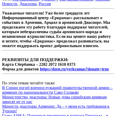
Новости
,
Диаспора
,
Россия
Уважаемые читатели! Уже более тридцати лет
Информационный центр «Еркрамас» рассказывает о
событиях в Армении, Арцахе и армянской Диаспоре. Мы
продолжаем эту работу благодаря поддержке читателей,
которым небезразличны судьба армянского народа и
независимая журналистика. Если вы цените нашу работу
и хотите, чтобы «Еркрамас» продолжал развиваться, вы
можете поддержать проект добровольным взносом.
РЕКВИЗИТЫ ДЛЯ ПОДДЕРЖКИ:
Карта Сбербанка – 2202 2072 1610 0373
Форма для донатов
https://dzen.ru/yerkramas?donate=true
По этим темам читайте также
В Сирии погиб военнослужащий правительственной армии –
армянин по национальности Сако Солакян
Министерство диаспоры: Новые дома сирийским армянам
зависят не от нас
Министр диаспоры Армении: Да – у меня есть требования к
Турции!
Глава АНКА: Порочные тенденции в вопросе Геноцида – в