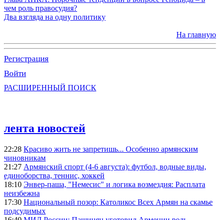
чем роль правосудия?
Два взгляда на одну политику
На главную
Регистрация
Войти
РАСШИРЕННЫЙ ПОИСК
лента новостей
22:28
Красиво жить не запретишь... Особенно армянским
чиновникам
21:27
Армянский спорт (4-6 августа): футбол, водные виды,
единоборства, теннис, хоккей
18:10
Энвер-паша, "Немесис" и логика возмездия: Расплата
неизбежна
17:30
Национальный позор: Католикос Всех Армян на скамье
подсудимых
16:40
МИД России: Пашинян уготовил Армении роль