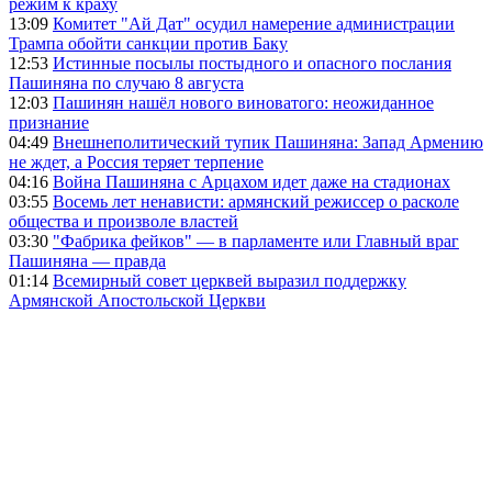
режим к краху
13:09
Комитет "Ай Дат" осудил намерение администрации
Трампа обойти санкции против Баку
12:53
Истинные посылы постыдного и опасного послания
Пашиняна по случаю 8 августа
12:03
Пашинян нашёл нового виноватого: неожиданное
признание
04:49
Внешнеполитический тупик Пашиняна: Запад Армению
не ждет, а Россия теряет терпение
04:16
Война Пашиняна с Арцахом идет даже на стадионах
03:55
Восемь лет ненависти: армянский режиссер о расколе
общества и произволе властей
03:30
"Фабрика фейков" — в парламенте или Главный враг
Пашиняна — правда
01:14
Всемирный совет церквей выразил поддержку
Армянской Апостольской Церкви