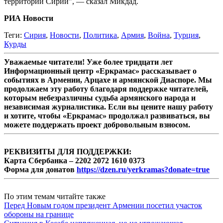
территории Сирии", — сказал Микдад.
РИА Новости
Теги:
Сирия
,
Новости
,
Политика
,
Армия
,
Война
,
Турция
,
Курды
Уважаемые читатели! Уже более тридцати лет
Информационный центр «Еркрамас» рассказывает о
событиях в Армении, Арцахе и армянской Диаспоре. Мы
продолжаем эту работу благодаря поддержке читателей,
которым небезразличны судьба армянского народа и
независимая журналистика. Если вы цените нашу работу
и хотите, чтобы «Еркрамас» продолжал развиваться, вы
можете поддержать проект добровольным взносом.
РЕКВИЗИТЫ ДЛЯ ПОДДЕРЖКИ:
Карта Сбербанка – 2202 2072 1610 0373
Форма для донатов
https://dzen.ru/yerkramas?donate=true
По этим темам читайте также
Перед Новым годом президент Армении посетил участок
обороны на границе