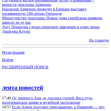
Ситуация в Кесабе напряженная, но не угрожающая –
министр диаспоры Армении
Нацархив Армении проведет в Ереване выставку,
посвященную 100-летию Геноцида
Министерство диаспоры: Новые дома сирийским армянам
зависят не от нас
Догу Перинчек сделал циничное заявление в адрес жены
Джорджа Клуни
На главную
Регистрация
Войти
РАСШИРЕННЫЙ ПОИСК
лента новостей
17:40
От древнего Ани до донских степей: Весь путь
нахичеванских армян в музейной экспозиции
14:57
Если Алиев получает приглашение, а Пашинян — нет,