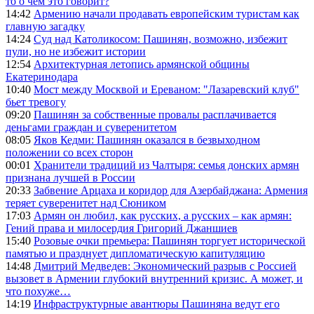
то о чем это говорит?
14:42
Армению начали продавать европейским туристам как
главную загадку
14:24
Суд над Католикосом: Пашинян, возможно, избежит
пули, но не избежит истории
12:54
Архитектурная летопись армянской общины
Екатеринодара
10:40
Мост между Москвой и Ереваном: "Лазаревский клуб"
бьет тревогу
09:20
Пашинян за собственные провалы расплачивается
деньгами граждан и суверенитетом
08:05
Яков Кедми: Пашинян оказался в безвыходном
положении со всех сторон
00:01
Хранители традиций из Чалтыря: семья донских армян
признана лучшей в России
20:33
Забвение Арцаха и коридор для Азербайджана: Армения
теряет суверенитет над Сюником
17:03
Армян он любил, как русских, а русских – как армян:
Гений права и милосердия Григорий Джаншиев
15:40
Розовые очки премьера: Пашинян торгует исторической
памятью и празднует дипломатическую капитуляцию
14:48
Дмитрий Медведев: Экономический разрыв с Россией
вызовет в Армении глубокий внутренний кризис. А может, и
что похуже…
14:19
Инфраструктурные авантюры Пашиняна ведут его