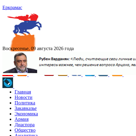
Еркрамас
Воскресенье, 09 августа 2026 года
Главная
Новости
Политика
Закавказье
Экономика
Армия
Диаспора
Общество
Аналитика