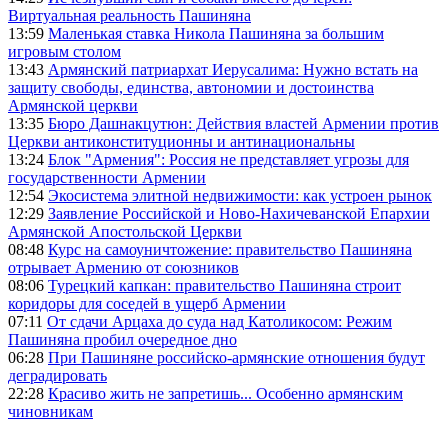
Виртуальная реальность Пашиняна
13:59
Маленькая ставка Никола Пашиняна за большим
игровым столом
13:43
Армянский патриархат Иерусалима: Нужно встать на
защиту свободы, единства, автономии и достоинства
Армянской церкви
13:35
Бюро Дашнакцутюн: Действия властей Армении против
Церкви антиконституционны и антинациональны
13:24
Блок "Армения": Россия не представляет угрозы для
государственности Армении
12:54
Экосистема элитной недвижимости: как устроен рынок
12:29
Заявление Российской и Ново-Нахичеванской Епархии
Армянской Апостольской Церкви
08:48
Курс на самоуничтожение: правительство Пашиняна
отрывает Армению от союзников
08:06
Турецкий капкан: правительство Пашиняна строит
коридоры для соседей в ущерб Армении
07:11
От сдачи Арцаха до суда над Католикосом: Режим
Пашиняна пробил очередное дно
06:28
При Пашиняне российско-армянские отношения будут
деградировать
22:28
Красиво жить не запретишь... Особенно армянским
чиновникам