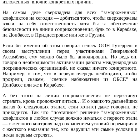
изложенных, вполне конкретных причин.
На самом деле сверхзадача для всех "замороженных"
конфликтов на сегодня — добиться того, чтобы сверхдержавы
взяли на себя ответственность хотя бы за обеспечение
безопасности на линии соприкосновения, будь то в Карабахе,
на Донбассе, в Приднестровье или же в Грузии.
Если бы именно об этом говорил генсек ООН Гутерреш в
своем выступлении перед участниками Генеральной
Ассамблеи, ему можно было бы аплодировать. Но ведь он,
говоря о необходимости активизации работы международных
посреднических организаций, не сказал ничего конкретного.
Например, о том, что в первую очередь необходимо, чтобы
прозрели, скажем, "слепые наблюдатели из ОБСЕ" на
Донбассе или же в Карабахе.
А без этого на линии соприкосновения не перестанут
стрелять, кровь продолжит литься… И о каких-то дальнейших
шагах (о следующих этапах, если хотите) даже говорить не
приходится. Так что "поэтапное" решение "замороженных"
конфликтов в любом случае должно начаться с первого этапа
— с жесткого контроля над сохранением условий перемирия и
с жесткого наказания тех, кто нарушил эти самые условия и
начал первым стрелять.