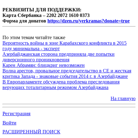
РЕКВИЗИТЫ ДЛЯ ПОДДЕРЖКИ:
Карта Сбербанка – 2202 2072 1610 0373
Форма для донатов
https://dzen.ru/yerkramas?donate=true
По этим темам читайте также
Вероятность войны в зоне Карабахского конфликта в 2015
году минимальна - эксперт
Азербайджанская сторона предприняла две попытки
диверсионного проникновения
Карен Абрамян: блицкриг невозможен
Волна арестов, провальное председательство в СЕ и жесткая
критика Запада - знаковые события 2014 г. в Азербайджане
В Европарламенте обсуждена проблема преследования
верующих тоталитарным режимом Азербайджана
На главную
Регистрация
Войти
РАСШИРЕННЫЙ ПОИСК