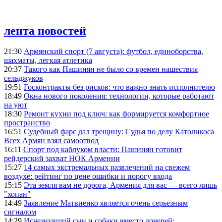
лента новостей
21:30
Армянский спорт (7 августа): футбол, единоборства,
шахматы, легкая атлетика
20:37
Такого как Пашинян не было со времен нашествия
сельджуков
19:51
Госконтракты без рисков: что важно знать исполнителю
18:49
Окна нового поколения: технологии, которые работают
на уют
18:30
Ремонт кухни под ключ: как формируется комфортное
пространство
16:51
Судебный фарс дал трещину: Судья по делу Католикоса
Всех Армян взял самоотвод
16:11
Спорт под каблуком власти: Пашинян готовит
рейдерский захват НОК Армении
15:27
14 самых экстремальных развлечений на свежем
воздухе: рейтинг по цене ошибки и порогу входа
15:15
Эта земля вам не дорога, Армения для вас — всего лишь
"хопан"
14:49
Заявление Матвиенко является очень серьезным
сигналом
14:29
Исчезнувший сын и собаки вместо дочерей: