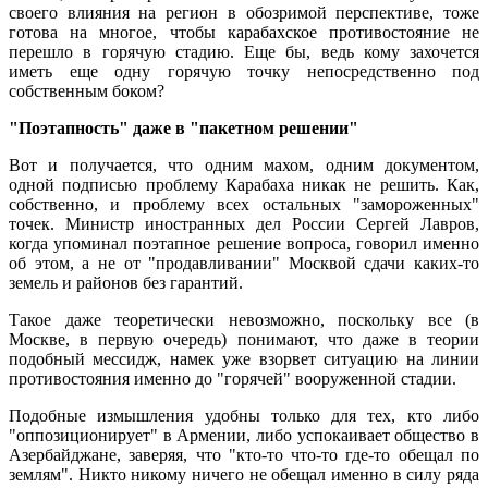
своего влияния на регион в обозримой перспективе, тоже
готова на многое, чтобы карабахское противостояние не
перешло в горячую стадию. Еще бы, ведь кому захочется
иметь еще одну горячую точку непосредственно под
собственным боком?
"Поэтапность" даже в "пакетном решении"
Вот и получается, что одним махом, одним документом,
одной подписью проблему Карабаха никак не решить. Как,
собственно, и проблему всех остальных "замороженных"
точек. Министр иностранных дел России Сергей Лавров,
когда упоминал поэтапное решение вопроса, говорил именно
об этом, а не от "продавливании" Москвой сдачи каких-то
земель и районов без гарантий.
Такое даже теоретически невозможно, поскольку все (в
Москве, в первую очередь) понимают, что даже в теории
подобный мессидж, намек уже взорвет ситуацию на линии
противостояния именно до "горячей" вооруженной стадии.
Подобные измышления удобны только для тех, кто либо
"оппозиционирует" в Армении, либо успокаивает общество в
Азербайджане, заверяя, что "кто-то что-то где-то обещал по
землям". Никто никому ничего не обещал именно в силу ряда