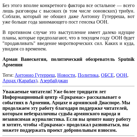
Без этого вполне конкретного фактора все остальное — всего
лишь разговоры с высоких (в том числе ооновских) трибун.
Соблазн, который не обошел даже Антониу Гутерреша, вот
уже больше года занимающего пост генсека ООН.
В противном случае это выступление имеет далеко идущие
планы, которые предполагают, что в текущем году ООН будет
"продавливать" введение миротворческих сил. Каких и куда,
увидим со временем.
Арман Ванескегян, политический обозреватель Sputnik
Армения
Теги:
Антонио Гутерреш
,
Новости
,
Политика
,
ОБСЕ
,
ООН
,
Арцах (Карабах)
,
Азербайджан
Уважаемые читатели! Уже более тридцати лет
Информационный центр «Еркрамас» рассказывает о
событиях в Армении, Арцахе и армянской Диаспоре. Мы
продолжаем эту работу благодаря поддержке читателей,
которым небезразличны судьба армянского народа и
независимая журналистика. Если вы цените нашу работу
и хотите, чтобы «Еркрамас» продолжал развиваться, вы
можете поддержать проект добровольным взносом.