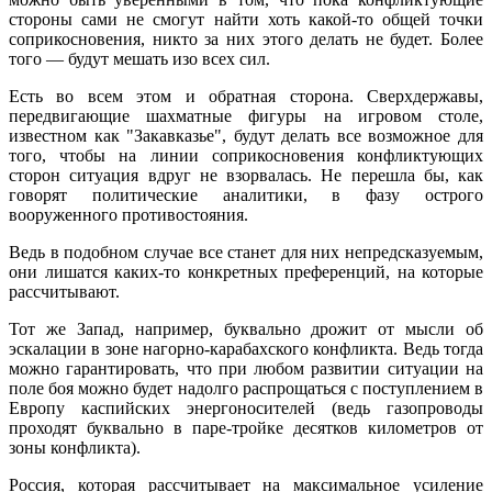
стороны сами не смогут найти хоть какой-то общей точки
соприкосновения, никто за них этого делать не будет. Более
того — будут мешать изо всех сил.
Есть во всем этом и обратная сторона. Сверхдержавы,
передвигающие шахматные фигуры на игровом столе,
известном как "Закавказье", будут делать все возможное для
того, чтобы на линии соприкосновения конфликтующих
сторон ситуация вдруг не взорвалась. Не перешла бы, как
говорят политические аналитики, в фазу острого
вооруженного противостояния.
Ведь в подобном случае все станет для них непредсказуемым,
они лишатся каких-то конкретных преференций, на которые
рассчитывают.
Тот же Запад, например, буквально дрожит от мысли об
эскалации в зоне нагорно-карабахского конфликта. Ведь тогда
можно гарантировать, что при любом развитии ситуации на
поле боя можно будет надолго распрощаться с поступлением в
Европу каспийских энергоносителей (ведь газопроводы
проходят буквально в паре-тройке десятков километров от
зоны конфликта).
Россия, которая рассчитывает на максимальное усиление