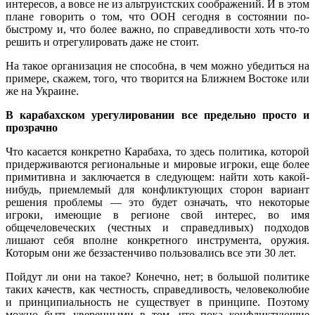
интересов, а вовсе не из альтруистских соображений. И в этом
плане говорить о том, что ООН сегодня в состоянии по-
быстрому и, что более важно, по справедливости хоть что-то
решить и отрегулировать даже не стоит.
На такое организация не способна, в чем можно убедиться на
примере, скажем, того, что творится на Ближнем Востоке или
же на Украине.
В карабахском урегулировании все предельно просто и
прозрачно
Что касается конкретно Карабаха, то здесь политика, которой
придерживаются региональные и мировые игроки, еще более
примитивна и заключается в следующем: найти хоть какой-
нибудь, приемлемый для конфликтующих сторон вариант
решения проблемы — это будет означать, что некоторые
игроки, имеющие в регионе свой интерес, во имя
общечеловеческих (честных и справедливых) подходов
лишают себя вполне конкретного инструмента, оружия.
Которым они же беззастенчиво пользовались все эти 30 лет.
Пойдут ли они на такое? Конечно, нет; в большой политике
таких качеств, как честность, справедливость, человеколюбие
и принципиальность не существует в принципе. Поэтому
можно быть уверенными в том, что пока конфликтующие