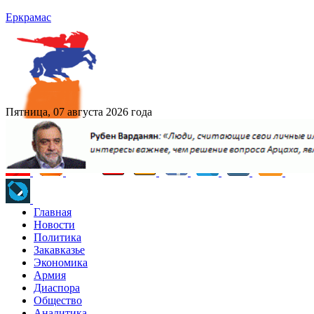
Еркрамас
Пятница, 07 августа 2026 года
Главная
Новости
Политика
Закавказье
Экономика
Армия
Диаспора
Общество
Аналитика