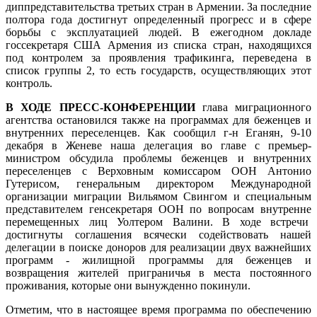
диппредставительства третьих стран в Армении. За последние
полтора года достигнут определенный прогресс и в сфере
борьбы с эксплуатацией людей. В ежегодном докладе
госсекретаря США Армения из списка стран, находящихся
под контролем за проявления трафикинга, переведена в
список группы 2, то есть государств, осуществляющих этот
контроль.
В ХОДЕ ПРЕСС-КОНФЕРЕНЦИИ
глава миграционного
агентства остановился также на программах для беженцев и
внутренних переселенцев. Как сообщил г-н Еганян, 9-10
декабря в Женеве наша делегация во главе с премьер-
министром обсудила проблемы беженцев и внутренних
переселенцев с Верховным комиссаром ООН Антонио
Гутерисом, генеральным директором Международной
организации миграции Вильямом Свингом и специальным
представителем генсекретаря ООН по вопросам внутренне
перемещенных лиц Уолтером Валини. В ходе встречи
достигнуты соглашения всячески содействовать нашей
делегации в поиске доноров для реализации двух важнейших
программ - жилищной программы для беженцев и
возвращения жителей приграничья в места постоянного
проживания, которые они вынужденно покинули.
Отметим, что в настоящее время программа по обеспечению