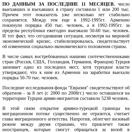
ПО ДАННЫМ ЗА ПОСЛЕДНИЕ 11 МЕСЯЦЕВ
, число
выехавших и въехавших в страну составило 1 млн 200 тыс.
Причем этот показатель уже несколько лет стабильно
сохраняется. Между тем еще в 1992-1995гг. Армению
покинули порядка 450 тыс. человек, а в 1992-1995гг. за
пределы республики ежегодно выезжали 50-60 тыс. человек.
И тот факт, что сегодняшняя ситуация, несмотря на мировой
экономический кризис, стабилизировалась, свидетельствует
об изменении социально-экономического положения страны.
В числе самых востребованных нашими соотечественниками
стран (Россия, США, Голландия, Германия, Франция) Турция
занимает одно из последних мест, хотя турецкие власти
утверждают, что к ним из Армении на заработки выехали
порядка 50-70 тыс. человек.
Последние исследования фонда "Евразия" свидетельствуют об
обратном - за 8 лет (с 2000 по 2008гг.) число оставшихся на
территории Турции армян-мигрантов составило 5238 человек.
В этой связи открытие армяно-турецкой границы на
миграционном потоке существенно не отразится, считает
глава миграционного агентства. Напротив, облегчит визовый
режим между двумя странами, что привлечет также
иностранцев, которые смогут обращаться за визой в