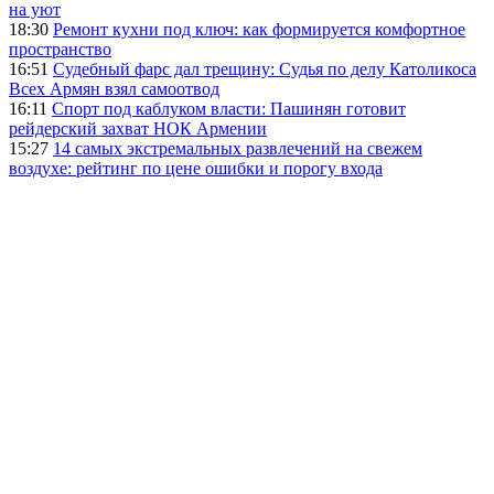
на уют
18:30
Ремонт кухни под ключ: как формируется комфортное
пространство
16:51
Судебный фарс дал трещину: Судья по делу Католикоса
Всех Армян взял самоотвод
16:11
Спорт под каблуком власти: Пашинян готовит
рейдерский захват НОК Армении
15:27
14 самых экстремальных развлечений на свежем
воздухе: рейтинг по цене ошибки и порогу входа