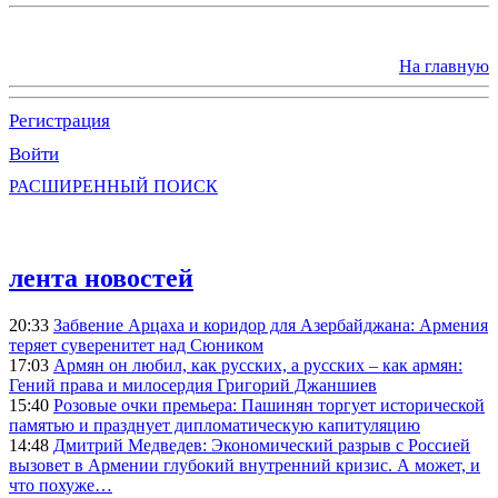
На главную
Регистрация
Войти
РАСШИРЕННЫЙ ПОИСК
лента новостей
20:33
Забвение Арцаха и коридор для Азербайджана: Армения
теряет суверенитет над Сюником
17:03
Армян он любил, как русских, а русских – как армян:
Гений права и милосердия Григорий Джаншиев
15:40
Розовые очки премьера: Пашинян торгует исторической
памятью и празднует дипломатическую капитуляцию
14:48
Дмитрий Медведев: Экономический разрыв с Россией
вызовет в Армении глубокий внутренний кризис. А может, и
что похуже…