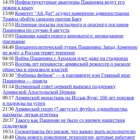
14:19
Инфраструктурные авантюры Пашиняна ведут его
режим к краху
13:09
Комитет "Ай Дат" осудил намерение администрации
Трампа обойти санкции против Баку
12:53
Истинные посылы постыдного и опасного послания
Пашиняна по случаю 8 августа
12:03
Пашинян нашёл нового виноватого: неожиданное
признание
04:49
Внешнеполитический тупик Пашиняна: Запад Армению
не ждет, а Россия теряет терпение
04:16
Война Пашиняна с Арцахом идет даже на стадионах
03:55
Восемь лет ненависти: армянский режиссер о расколе
общества и произволе властей
03:30
"Фабрика фейков" — в парламенте или Главный враг
Пашиняна — правда
01:14
Всемирный совет церквей выразил поддержку
Армянской Апостольской Церкви
00:17
Армянский монастырь на Иссык-Куле: 160 лет поисков
и надежды на успех
21:30
Армянский спорт (7 августа): футбол, единоборства,
шахматы, легкая атлетика
20:37
Такого как Пашинян не было со времен нашествия
сельджуков
19:51
Госконтракты без рисков: что важно знать исполнителю
18:49
Окна нового поколения: технологии, которые работают