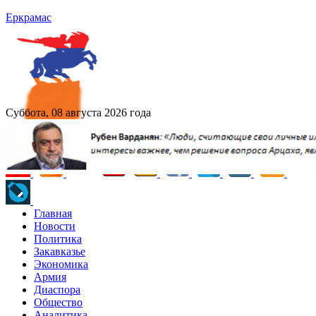
Еркрамас
Суббота, 08 августа 2026 года
Главная
Новости
Политика
Закавказье
Экономика
Армия
Диаспора
Общество
Аналитика