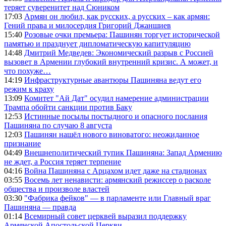
теряет суверенитет над Сюником
17:03
Армян он любил, как русских, а русских – как армян:
Гений права и милосердия Григорий Джаншиев
15:40
Розовые очки премьера: Пашинян торгует исторической
памятью и празднует дипломатическую капитуляцию
14:48
Дмитрий Медведев: Экономический разрыв с Россией
вызовет в Армении глубокий внутренний кризис. А может, и
что похуже…
14:19
Инфраструктурные авантюры Пашиняна ведут его
режим к краху
13:09
Комитет "Ай Дат" осудил намерение администрации
Трампа обойти санкции против Баку
12:53
Истинные посылы постыдного и опасного послания
Пашиняна по случаю 8 августа
12:03
Пашинян нашёл нового виноватого: неожиданное
признание
04:49
Внешнеполитический тупик Пашиняна: Запад Армению
не ждет, а Россия теряет терпение
04:16
Война Пашиняна с Арцахом идет даже на стадионах
03:55
Восемь лет ненависти: армянский режиссер о расколе
общества и произволе властей
03:30
"Фабрика фейков" — в парламенте или Главный враг
Пашиняна — правда
01:14
Всемирный совет церквей выразил поддержку
Армянской Апостольской Церкви