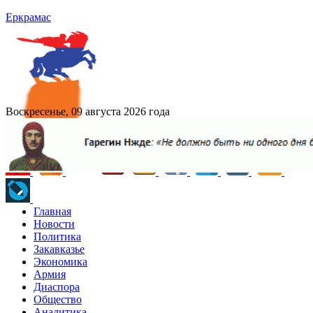
Еркрамас
Воскресенье, 09 августа 2026 года
Главная
Новости
Политика
Закавказье
Экономика
Армия
Диаспора
Общество
Аналитика