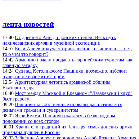
лента новостей
17:40
От древнего Ани до донских степей: Весь путь
нахичеванских армян в музейной экспозиции
14:57
Если Алиев получает приглашение, а Пашинян — нет,
то о чем это говорит?
14:42
Армению начали продавать европейским туристам как
главную загадку
14:24
Суд над Католикосом: Пашинян, возможно, избежит
пули, но не избежит истории
12:54
Архитектурная летопись армянской общины
Екатеринодара
10:40
Мост между Москвой и Ереваном: "Лазаревский клуб"
бьет тревогу
09:20
Пашинян за собственные провалы расплачивается
деньгами граждан и суверенитетом
08:05
Яков Кедми: Пашинян оказался в безвыходном
положении со всех сторон
00:01
Хранители традиций из Чалтыря: семья донских армян
признана лучшей в России
20:33
Забвение Арцаха и коридор для Азербайджана: Армения