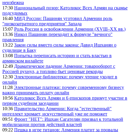
неизбежна
17:30
Национальный позор: Католикос Всех Армян на скамье
подсудимых
16:40
МИД России: Пашинян уготовил Армении роль
"низкозатратного предприятия" Запада
15:07
Роль России в освобождении Армении (XVIII–XX вв.)
13:36
Никол Пашинян переходит к формуле "вечного"
правления
13:22
Закон силы вместо силы закона: Давид Ишханян о
судилище в Баку
13:08
Попытка переписать историю и стать властью в
армянском вилайете
12:49
Драматическое падение Армении: товарооборот с
Россией рухнул, а топливо бьет ценовые рекорды
12:30
Электронные библиотеки: почему чтение уходит в
онлайн
11:28
Электронные платежи: почему современному бизнесу
важно принимать оплату онлайн
10:56
Католикос Всех Армян и 6 епископов примут участие в
первом судебном заседании
10:36
Правительство Армении: Когда "естественный"
интеллект хромает, искусственный уже не поможет
09:51
Фронт "НЕТ": Ишхан Сагателян призвал к тотальной
мобилизации против действий властей
09:22
Пешка в игре титанов: Армения платит за провалы