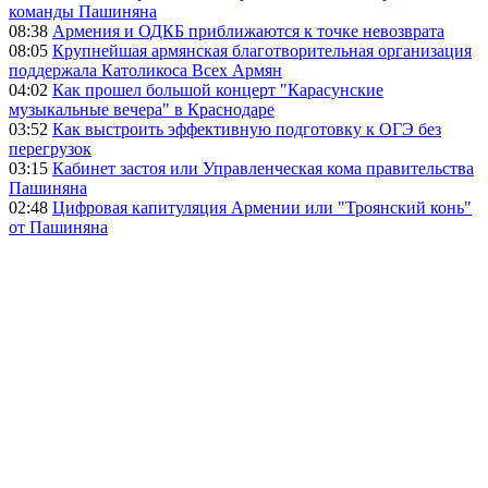
команды Пашиняна
08:38
Армения и ОДКБ приближаются к точке невозврата
08:05
Крупнейшая армянская благотворительная организация
поддержала Католикоса Всех Армян
04:02
Как прошел большой концерт "Карасунские
музыкальные вечера" в Краснодаре
03:52
Как выстроить эффективную подготовку к ОГЭ без
перегрузок
03:15
Кабинет застоя или Управленческая кома правительства
Пашиняна
02:48
Цифровая капитуляция Армении или "Троянский конь"
от Пашиняна