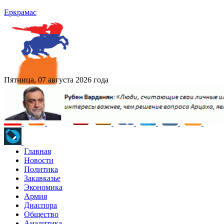
Еркрамас
Пятница, 07 августа 2026 года
Главная
Новости
Политика
Закавказье
Экономика
Армия
Диаспора
Общество
Аналитика