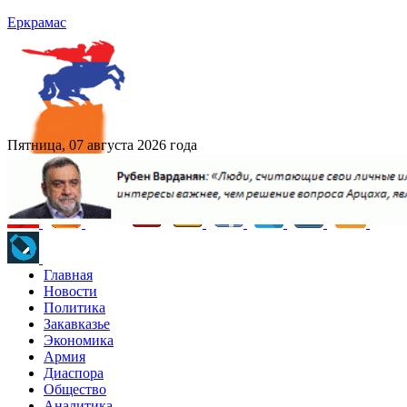
Еркрамас
Пятница, 07 августа 2026 года
Главная
Новости
Политика
Закавказье
Экономика
Армия
Диаспора
Общество
Аналитика