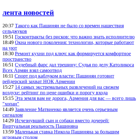
лента новостей
20:37
Такого как Пашинян не было со времен нашествия
сельджуков
19:51
Госконтракты без рисков: что важно знать исполнителю
18:49
Окна нового поколения: технологии, которые работают
на уют
18:30
Ремонт кухни под ключ: как формируется комфортное
пространство
16:51
Судебный фарс дал трещину: Судья по делу Католикоса
Всех Армян взял самоотвод
16:11
Спорт под каблуком власти: Пашинян готовит
рейдерский захват НОК Армении
15:27
14 самых экстремальных развлечений на свежем
воздухе: рейтинг по цене ошибки и порогу входа
15:15
Эта земля вам не дорога, Армения для вас — всего лишь
"хопан"
14:49
Заявление Матвиенко является очень серьезным
сигналом
14:29
Исчезнувший сын и собаки вместо дочерей:
Виртуальная реальность Пашиняна
13:59
Маленькая ставка Никола Пашиняна за большим
игровым столом