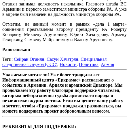
Оганян занимал должность начальника Главного штаба ВС
Армении и первого заместителя министра обороны РА. А уже
в апреле был назначен на должность министра обороны РА.
Отметим, на данный момент в рамках «дела 1 марта»
обвинения предъявлены второму президенту РА Роберту
Кочаряну, Микаелу Арутюняну, Юрию Хачатурову, Армену
Геворкяну, Самвелу Майрапетяну и Ваагну Арутюняну.
Panorama.am
Теги:
Сейран Оганян
,
Сасун Хачатрян
,
Специальная
следственная служба (ССС)
,
Новости
,
Политика
,
Армия
Уважаемые читатели! Уже более тридцати лет
Информационный центр «Еркрамас» рассказывает о
событиях в Армении, Арцахе и армянской Диаспоре. Мы
продолжаем эту работу благодаря поддержке читателей,
которым небезразличны судьба армянского народа и
независимая журналистика. Если вы цените нашу работу
и хотите, чтобы «Еркрамас» продолжал развиваться, вы
можете поддержать проект добровольным взносом.
РЕКВИЗИТЫ ДЛЯ ПОДДЕРЖКИ: