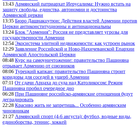
13:43
Армянский патриархат Иерусалима: Нужно встать на
защиту свободы, единства, автономии и достоинства
Армянской церкви
13:35
Бюро Дашнакцутюн: Действия властей Армении против
Церкви антиконституционны и антинациональны
13:24
Блок "Армения": Россия не представляет угрозы для
государственности Армении
12:54
Экосистема элитной недвижимости: как устроен рынок
12:29
Заявление Российской и Ново-Нахичеванской Епархии
Армянской Апостольской Церкви
08:48
Курс на самоуничтожение: правительство Пашиняна
отрывает Армению от союзников
08:06
Турецкий капкан: правительство Пашиняна строит
коридоры для соседей в ущерб Армении
07:11
От сдачи Арцаха до суда над Католикосом: Режим
Пашиняна пробил очередное дно
06:28
При Пашиняне российско-армянские отношения будут
деградировать
22:28
Красиво жить не запретишь... Особенно армянским
чиновникам
21:27
Армянский спорт (4-6 августа): футбол, водные виды,
единоборства, теннис, хоккей