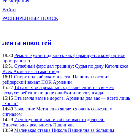
Регистрация
Войти
РАСШИРЕННЫЙ ПОИСК
лента новостей
18:30
Ремонт кухни под ключ: как формируется комфортное
пространство
16:51
Судебный фарс дал трещину: Судья по делу Католикоса
Всех Армян взял самоотвод
16:11
Спорт под каблуком власти: Пашинян готовит
рейдерский захват НОК Армении
15:27
14 самых экстремальных развлечений на свежем
воздухе: рейтинг по цене ошибки и порогу входа
15:15
Эта земля вам не дорога, Армения для вас — всего лишь
"хопан"
14:49
Заявление Матвиенко является очень серьезным
сигналом
14:29
Исчезнувший сын и собаки вместо дочерей:
Виртуальная реальность Пашиняна
13:59
Маленькая ставка Никола Пашиняна за большим