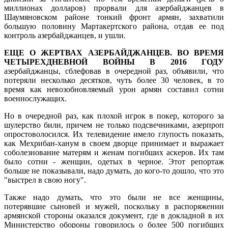
миллионах долларов) прорвали для азербайджанцев в
Шаумяновском районе тонкий фронт армян, захватили
большую половину Мартакертского района, отдав ее под
контроль азербайджанцев, и ушли.
ЕЩЕ О ЖЕРТВАХ АЗЕРБАЙДЖАНЦЕВ. ВО ВРЕМЯ
ЧЕТЫРЕХДНЕВНОЙ ВОЙНЫ В 2016 ГОДУ
азербайджанцы, сблефовав в очередной раз, объявили, что
потеряли несколько десятков, чуть более 30 человек, в то
время как невозобновляемый урон армян составил сотни
военнослужащих.
Но в очередной раз, как плохой игрок в покер, которого за
шулерство били, причем не только подсвечниками, азерпроп
опростоволосился. Их телевидение имело глупость показать,
как Мехрибан-ханум в своем дворце принимает и выражает
соболезнование матерям и женам погибших аскеров. Их там
было сотни - женщин, одетых в черное. Этот репортаж
больше не показывали, надо думать, до кого-то дошло, что это
"выстрел в свою ногу".
Также надо думать, что это были не все женщины,
потерявшие сыновей и мужей, поскольку в распоряжении
армянской стороны оказался документ, где в докладной в их
Министерство обороны говорилось о более 500 погибших