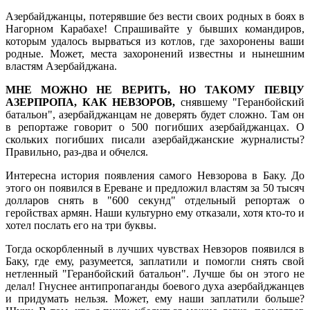
Азербайджанцы, потерявшие без вести своих родных в боях в
Нагорном Карабахе! Спрашивайте у бывших командиров,
которым удалось вырваться из котлов, где захоронены ваши
родные. Может, места захоронений известны и нынешним
властям Азербайджана.
МНЕ МОЖНО НЕ ВЕРИТЬ, НО ТАКОМУ ПЕВЦУ
АЗЕРПРОПА, КАК НЕВЗОРОВ,
снявшему "Геранбойский
батальон", азербайджанцам не доверять будет сложно. Там он
в репортаже говорит о 500 погибших азербайджанцах. О
скольких погибших писали азербайджанские журналисты?
Правильно, раз-два и обчелся.
Интересна история появления самого Невзорова в Баку. До
этого он появился в Ереване и предложил властям за 50 тысяч
долларов снять в "600 секунд" отдельный репортаж о
геройствах армян. Наши культурно ему отказали, хотя кто-то и
хотел послать его на три буквы.
Тогда оскорбленный в лучших чувствах Невзоров появился в
Баку, где ему, разумеется, заплатили и помогли снять свой
нетленный "Геранбойский батальон". Лучше бы он этого не
делал! Гнуснее антипропаганды боевого духа азербайджанцев
и придумать нельзя. Может, ему наши заплатили больше?