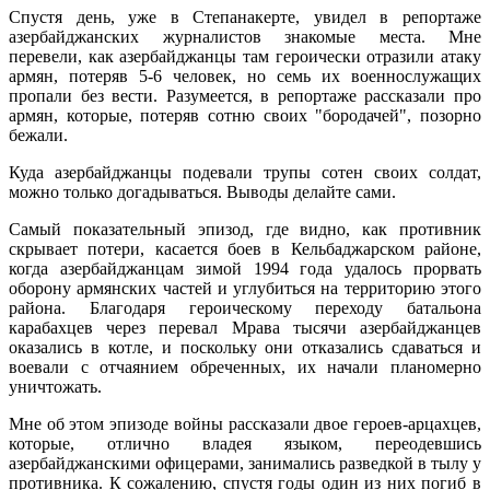
Спустя день, уже в Степанакерте, увидел в репортаже
азербайджанских журналистов знакомые места. Мне
перевели, как азербайджанцы там героически отразили атаку
армян, потеряв 5-6 человек, но семь их военнослужащих
пропали без вести. Разумеется, в репортаже рассказали про
армян, которые, потеряв сотню своих "бородачей", позорно
бежали.
Куда азербайджанцы подевали трупы сотен своих солдат,
можно только догадываться. Выводы делайте сами.
Самый показательный эпизод, где видно, как противник
скрывает потери, касается боев в Кельбаджарском районе,
когда азербайджанцам зимой 1994 года удалось прорвать
оборону армянских частей и углубиться на территорию этого
района. Благодаря героическому переходу батальона
карабахцев через перевал Мрава тысячи азербайджанцев
оказались в котле, и поскольку они отказались сдаваться и
воевали с отчаянием обреченных, их начали планомерно
уничтожать.
Мне об этом эпизоде войны рассказали двое героев-арцахцев,
которые, отлично владея языком, переодевшись
азербайджанскими офицерами, занимались разведкой в тылу у
противника. К сожалению, спустя годы один из них погиб в