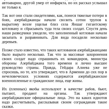
автоаварии, другой умер от инфаркта, но их рассказ услышал
не только я.
Так вот они стали свидетелями, как, понеся тяжелые потери в
боях, азербайджанцы начали свозить сотни трупов к
вырытому возле ущелья близ села Яншаг гигантскому
котловану и сбрасывать туда тела своих солдат. Спустя день
наши разведчики увидели, что заполненный котлован начали
засыпать и разравнивать. Для вида посадили несколько
деревьев.
Позже стало известно, что таких котлованов азербайджанцами
было вырыто несколько. Так что за массовые захоронения
своих солдат надо спрашивать их командиров, министра
обороны Азербайджана того времени и лично высшее
руководство страны. Правда, Гейдара Алиева уже не
спросишь, но те, кто утверждает, что в Армении до сих пор в
нечеловеческих условиях содержатся азербайджанские
военнопленные и гражданские лица, еще живы.
Их (пленных) якобы используют в качестве рабов, бьют,
пытают, продают на органы. Так утверждают
азербайджанские официальные лица. Это на каких идиотов
надо рассчитывать, рассказывая своим согражданам такие
сказки.