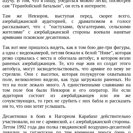
Шучу. В том, что я пишу, убедиться можно легко, посмотрев
сам "Геранбойский батальон", он есть в интернете.
Там же Невзоров, выступая перед, скорее всего,
азербайджанской аудиторией, с драматизмом в голосе
рассказывает, что с "пастухами, бухгалтерами, сельскими
жителями" с азербайджанской стороны воевали нанятые
армянами псковские десантники.
Так вот мне пришлось видеть, как в том бою две-три фигуры,
а одна с видеокамерой, петляя бежали к белой "Ниве", которая
резко сорвалась с места и обогнала автобус, в котором везли
раненых азербайджанцев. Те, кто еще жив из солдат этого
автобуса, могут засвидетельствовать, что армяне по нему не
стреляли. Они с высотки, которая полукругом охватывала
поле, великолепно видели, как туда загружали раненых. Но
тел на поле лежало много. А единственными славянами на
том поле боя были Невзоров и его оператор. Но если
аудитория состоит из азербайджанцев или им же
сочувствующих, то грех не срубить с них бабла и рассказать
им то, что они хотят услышать.
Десантники в боях в Нагорном Карабахе действительно
участвовали, но не с армянской, а с азербайджанской стороны.
Летом 1992 года два полка гянджинской воздушно-десантной
дивизии за гигантские по тем временам деньги (речь о