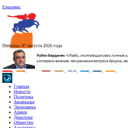
Еркрамас
Пятница, 07 августа 2026 года
Главная
Новости
Политика
Закавказье
Экономика
Армия
Диаспора
Общество
Аналитика