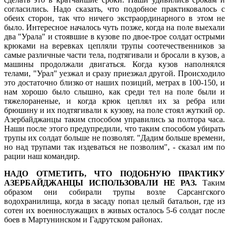
согласились. Надо сказать, что подобное практиковалось с
обеих сторон, так что ничего экстраординарного в этом не
было. Интересное началось чуть позже, когда на поле выехали
два "Урала" и стоявшие в кузове по двое-трое солдат острыми
крюками на веревках цепляли трупы соотечественников за
самые различные части тела, подтягивали и бросали в кузов, а
машины продолжали двигаться. Когда кузов наполнялся
телами, "Урал" уезжал и сразу приезжал другой. Происходило
это достаточно близко от наших позиций, метрах в 100-150, и
нам хорошо было слышно, как среди тел на поле были и
тяжелораненые, и когда крюк цеплял их за ребра или
брюшину и их подтягивали к кузову, на поле стоял жуткий ор.
Азербайджанцы таким способом управились за полтора часа.
Наши после этого предупредили, что таким способом убирать
трупы их солдат больше не позволят. "Дадим больше времени,
но над трупами так издеваться не позволим", - сказал им по
рации наш командир.
НАДО ОТМЕТИТЬ, ЧТО ПОДОБНУЮ ПРАКТИКУ
АЗЕРБАЙДЖАНЦЫ ИСПОЛЬЗОВАЛИ НЕ РАЗ.
Таким
образом они собирали трупы возле Сарсангского
водохранилища, когда в засаду попал целый батальон, где из
сотен их военнослужащих в живых осталось 5-6 солдат после
боев в Мартунинском и Гадрутском районах.