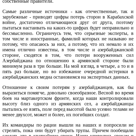
собственные правители.
Самые различные источники - как отечественные, так и
зарубежные - приводят цифры потерь сторон в Карабахской
войне, достаточно отличающиеся друг от друга, поэтому
пытаться настаивать на каких-то цифрах будет неправильно и
бессмысленно. Ограничусь тем, что серьезные эксперты, в
том числе и иностранные, фамилий которых не называю не
потому, что опасаюсь за них, а потому, что их немало и их
имена отлично известны, в том числе и азербайджанской
стороне, сходятся в том, что потери вооруженных сил
Азербайджана по отношению к армянской стороне были
минимум раза в три больше. На мой взгляд, в четыре, а то и в
пять раз больше, но во избежание очередной истерики в
азербайджанских медиа остановимся на экспертных данных.
Отношение к своим потерям у азербайджанцев, как бы
выразиться помягче, довольно своеобразное. Весной во время
боев на мартакертском фронте, когда наши контролировали
высоту близ одного из армянских сел, а азербайджанцы
пытались ее взять, поле перед высотой было усеяно телами не
менее двухсот, может и более, их погибших солдат.
Их командиры по рации вышли на наших и попросили не
стрелять, пока они будут убирать трупы. Причем пообещали
сделать это в кратчайшие сроки. Наши удивились срокам и