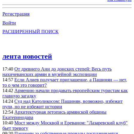
Регистрация
Войти
РАСШИРЕННЫЙ ПОИСК
лента новостей
17:40
От древнего Ани до донских степей: Весь путь
нахичеванских армян в музейной экспозиции
14:57
Если Алиев получает приглашение, а Пашинян — нет,
то о чем это говорит?
14:42
Армению начали продавать европейским туристам как
главную загадку
14:24
Суд над Католикосом: Пашинян, возможно, избежит
пули, но не избежит истории
12:54
Архитектурная летопись армянской общины
Екатеринодара
10:40
Мост между Москвой и Ереваном: "Лазаревский клуб"
бьет тревогу
09:20
Пашинян за собственные провалы расплачивается