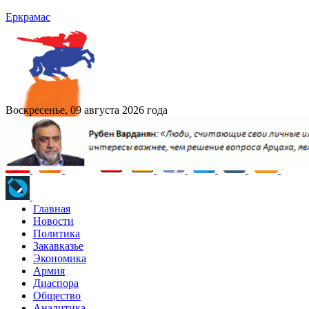
Еркрамас
Воскресенье, 09 августа 2026 года
Главная
Новости
Политика
Закавказье
Экономика
Армия
Диаспора
Общество
Аналитика