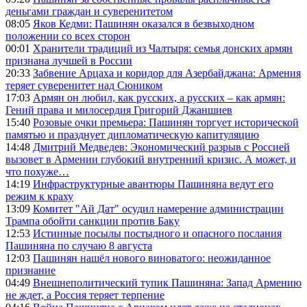
деньгами граждан и суверенитетом
08:05
Яков Кедми: Пашинян оказался в безвыходном
положении со всех сторон
00:01
Хранители традиций из Чалтыря: семья донских армян
признана лучшей в России
20:33
Забвение Арцаха и коридор для Азербайджана: Армения
теряет суверенитет над Сюником
17:03
Армян он любил, как русских, а русских – как армян:
Гений права и милосердия Григорий Джаншиев
15:40
Розовые очки премьера: Пашинян торгует исторической
памятью и празднует дипломатическую капитуляцию
14:48
Дмитрий Медведев: Экономический разрыв с Россией
вызовет в Армении глубокий внутренний кризис. А может, и
что похуже…
14:19
Инфраструктурные авантюры Пашиняна ведут его
режим к краху
13:09
Комитет "Ай Дат" осудил намерение администрации
Трампа обойти санкции против Баку
12:53
Истинные посылы постыдного и опасного послания
Пашиняна по случаю 8 августа
12:03
Пашинян нашёл нового виноватого: неожиданное
признание
04:49
Внешнеполитический тупик Пашиняна: Запад Армению
не ждет, а Россия теряет терпение