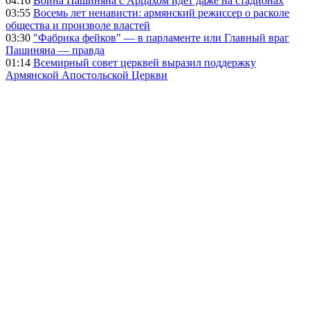
04:16
Война Пашиняна с Арцахом идет даже на стадионах
03:55
Восемь лет ненависти: армянский режиссер о расколе
общества и произволе властей
03:30
"Фабрика фейков" — в парламенте или Главный враг
Пашиняна — правда
01:14
Всемирный совет церквей выразил поддержку
Армянской Апостольской Церкви