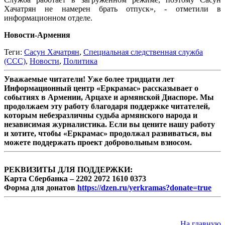
Хачатрян не намерен брать отпуск», - отметили в
информационном отделе.
Новости-Армения
Теги:
Сасун Хачатрян
,
Специальная следственная служба
(ССС)
,
Новости
,
Политика
Уважаемые читатели! Уже более тридцати лет
Информационный центр «Еркрамас» рассказывает о
событиях в Армении, Арцахе и армянской Диаспоре. Мы
продолжаем эту работу благодаря поддержке читателей,
которым небезразличны судьба армянского народа и
независимая журналистика. Если вы цените нашу работу
и хотите, чтобы «Еркрамас» продолжал развиваться, вы
можете поддержать проект добровольным взносом.
РЕКВИЗИТЫ ДЛЯ ПОДДЕРЖКИ:
Карта Сбербанка – 2202 2072 1610 0373
Форма для донатов
https://dzen.ru/yerkramas?donate=true
На главную