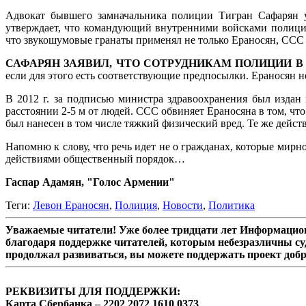
Адвокат бывшего замначальника полиции Тигран Сафарян у
утверждает, что командующий внутренними войсками полиции 
что звукошумовые гранаты применял не только Ераносян, ССС 
САФАРЯН ЗАЯВИЛ, ЧТО СОТРУДНИКАМ ПОЛИЦИИ 
если для этого есть соответствующие предпосылки. Ераносян не
В 2012 г. за подписью министра здравоохранения был издан 
расстоянии 2-5 м от людей. ССС обвиняет Ераносяна в том, что
был нанесен в том числе тяжкий физический вред. Те же действ
Напомню к слову, что речь идет не о гражданах, которые мир
действиями общественный порядок…
Гаспар Адамян, "Голос Армении"
Теги:
Левон Ераносян
,
Полиция
,
Новости
,
Политика
Уважаемые читатели! Уже более тридцати лет Информацион
благодаря поддержке читателей, которым небезразличны су
продолжал развиваться, вы можете поддержать проект доб
РЕКВИЗИТЫ ДЛЯ ПОДДЕРЖКИ:
Карта Сбербанка – 2202 2072 1610 0373