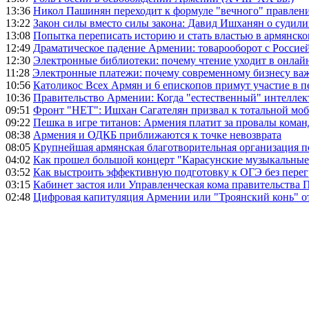
13:36
Никол Пашинян переходит к формуле "вечного" правлен
13:22
Закон силы вместо силы закона: Давид Ишханян о судили
13:08
Попытка переписать историю и стать властью в армянско
12:49
Драматическое падение Армении: товарооборот с Россией
12:30
Электронные библиотеки: почему чтение уходит в онлай
11:28
Электронные платежи: почему современному бизнесу ва
10:56
Католикос Всех Армян и 6 епископов примут участие в п
10:36
Правительство Армении: Когда "естественный" интеллек
09:51
Фронт "НЕТ": Ишхан Сагателян призвал к тотальной моб
09:22
Пешка в игре титанов: Армения платит за провалы ком
08:38
Армения и ОДКБ приближаются к точке невозврата
08:05
Крупнейшая армянская благотворительная организация 
04:02
Как прошел большой концерт "Карасунские музыкальные 
03:52
Как выстроить эффективную подготовку к ОГЭ без перег
03:15
Кабинет застоя или Управленческая кома правительства
02:48
Цифровая капитуляция Армении или "Троянский конь" 