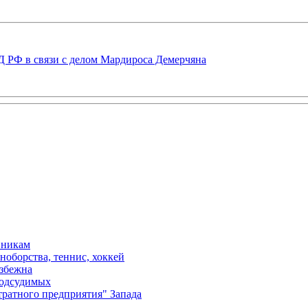
ВД РФ в связи с делом Мардироса Демерчяна
вникам
ноборства, теннис, хоккей
избежна
подсудимых
ратного предприятия" Запада