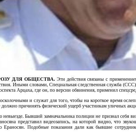
РОЗУ ДЛЯ ОБЩЕСТВА.
Эти действия связаны с применение
дствия. Иными словами, Специальная следственная служба (ССС
роспекта Арцаха, где он, по версии обвинения, применил спецсред
 осколочными и служат для того, чтобы на короткое время осле
е должно причинять физический ущерб участникам уличных акц
о невыезде. Бывший замначальника полиции не признал себя вино
носяна представил видеозапись, на которой видно, что звук
ько Ераносян. Подобные показания дали как бывшие сотрудн