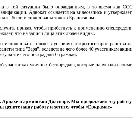
яна в той ситуации было оправданным, в то время как ССС
алификации. Адвокат ссылается на видеозапись и утверждает,
ранаты были использованы только Ераносяном.
получить приказ, чтобы прибегнуть к применению спецсредств,
рждает, что на записи лица этих людей видны.
о использовать только в условиях открытого пространства на
ранаты типа "Заря", вследствие чего более 40 участникам акции
езультате чего пострадали 6 граждан.
 об участниках уличных беспорядков, которые нарушали своими
 Арцахе и армянской Диаспоре. Мы продолжаем эту работу
ы цените нашу работу и хотите, чтобы «Еркрамас»