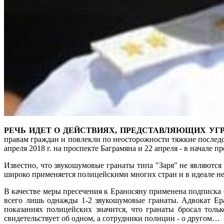
РЕЧЬ ИДЕТ О ДЕЙСТВИЯХ, ПРЕДСТАВЛЯЮЩИХ УГ
правам граждан и повлекли по неосторожности тяжкие после
апреля 2018 г. на проспекте Баграмяна и 22 апреля - в начале п
Известно, что звукошумовые гранаты типа "Заря" не являются
широко применяется полицейскими многих стран и в идеале н
В качестве меры пресечения к Ераносяну применена подписка 
всего лишь однажды 1-2 звукошумовые гранаты. Адвокат Ера
показаниях полицейских значится, что гранаты бросал тол
свидетельствует об одном, а сотрудники полиции - о другом…