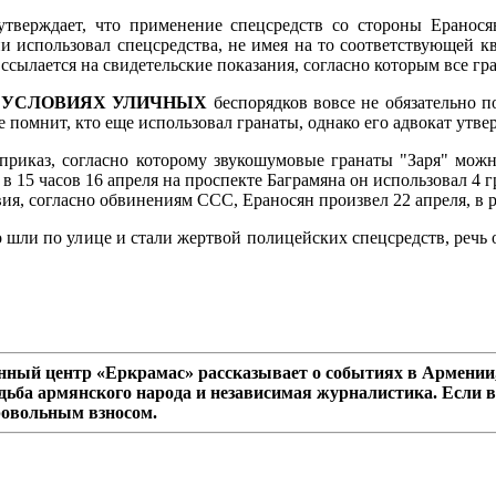
тверждает, что применение спецсредств со стороны Еранос
использовал спецсредства, не имея на то соответствующей кв
ссылается на свидетельские показания, согласно которым все г
В УСЛОВИЯХ УЛИЧНЫХ
беспорядков вовсе не обязательно 
 помнит, кто еще использовал гранаты, однако его адвокат утве
приказ, согласно которому звукошумовые гранаты "Заря" можн
 в 15 часов 16 апреля на проспекте Баграмяна он использовал 4 г
ия, согласно обвинениям ССС, Ераносян произвел 22 апреля, в р
но шли по улице и стали жертвой полицейских спецсредств, речь
ный центр «Еркрамас» рассказывает о событиях в Армении,
дьба армянского народа и независимая журналистика. Если в
ровольным взносом.