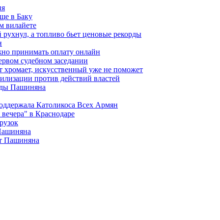
ия
ще в Баку
м вилайете
 рухнул, а топливо бьет ценовые рекорды
н
жно принимать оплату онлайн
ервом судебном заседании
т хромает, искусственный уже не поможет
илизации против действий властей
анды Пашиняна
поддержала Католикоса Всех Армян
вечера" в Краснодаре
рузок
 Пашиняна
от Пашиняна