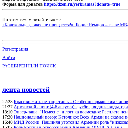
Форма для донатов
https://dzen.ru/yerkramas?donate=true
По этим темам читайте также
«Колокольцев, такое не прощается!»: Борис Немцов – главе М
Регистрация
Войти
РАСШИРЕННЫЙ ПОИСК
лента новостей
22:28
Красиво жить не запретишь... Особенно армянским чино
21:27
Армянский спорт (4-6 августа): футбол, водные виды, еди
18:10
Энвер-паша, "Немесис" и логика возмездия: Расплата не
17:30
Национальный позор: Католикос Всех Армян на скамье 
16:40
МИД России: Пашинян уготовил Армении роль "низкозат
15:07
Роль России в освобождении Армении (XVIII–XX вв.)