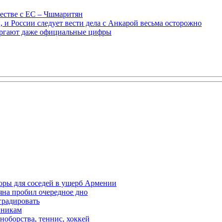
естве с ЕС – Чшмаритян
 и России следует вести дела с Анкарой весьма осторожно
вергают даже официальные цифры
оры для соседей в ущерб Армении
яна пробил очередное дно
градировать
вникам
ноборства, теннис, хоккей