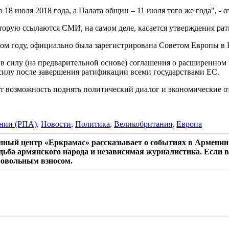
18 июля 2018 года, а Палата общин – 11 июля того же года", - 
оторую ссылаются СМИ, на самом деле, касается утверждения ра
ом году, официально была зарегистрирована Советом Европы в Бр
 в силу (на предварительной основе) соглашения о расширенно
 силу после завершения ратификации всеми государствами ЕС.
ст возможность поднять политический диалог и экономические 
ении (РПА)
,
Новости
,
Политика
,
Великобритания
,
Европа
ный центр «Еркрамас» рассказывает о событиях в Армении,
дьба армянского народа и независимая журналистика. Если в
ровольным взносом.