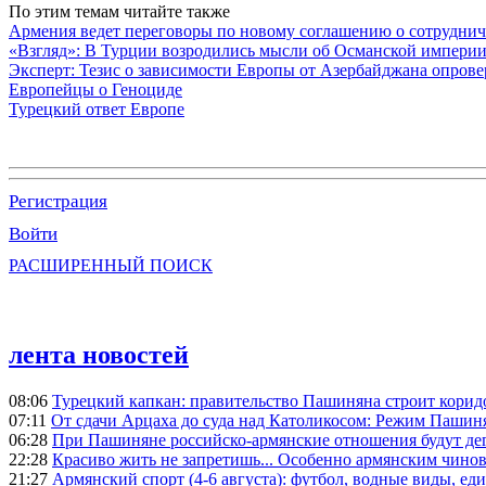
По этим темам читайте также
Армения ведет переговоры по новому соглашению о сотруднич
«Взгляд»: В Турции возродились мысли об Османской империи,
Эксперт: Тезис о зависимости Европы от Азербайджана опро
Европейцы о Геноциде
Турецкий ответ Европе
Регистрация
Войти
РАСШИРЕННЫЙ ПОИСК
лента новостей
08:06
Турецкий капкан: правительство Пашиняна строит корид
07:11
От сдачи Арцаха до суда над Католикосом: Режим Пашин
06:28
При Пашиняне российско-армянские отношения будут де
22:28
Красиво жить не запретишь... Особенно армянским чино
21:27
Армянский спорт (4-6 августа): футбол, водные виды, еди