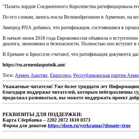
"Палата лордов Соединенного Королевства ратифицировала его 
По его словам, запись посла Великобритании в Армении, на к
Зампред РПА добавил, что ратификация, состоявшаяся в прошл
В начале июня 2018 года Еврокомиссия объявила о вступлении
диалога, экономики и безопасности. Полностью оно вступит в
В Ереване и Брюсселе считают, что ратификация документа да
https://ru.armeniasputnik.am/
Теги:
Армен Ашотян
,
Евросоюз
,
Республиканская партия Арм
Уважаемые читатели! Уже более тридцати лет Информацион
благодаря поддержке читателей, которым небезразличны су
продолжал развиваться, вы можете поддержать проект доб
РЕКВИЗИТЫ ДЛЯ ПОДДЕРЖКИ:
Карта Сбербанка – 2202 2072 1610 0373
Форма для донатов
https://dzen.ru/yerkramas?donate=true