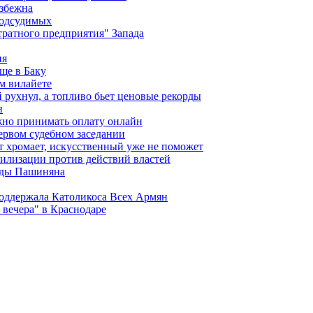
избежна
подсудимых
ратного предприятия" Запада
ия
ще в Баку
м вилайете
 рухнул, а топливо бьет ценовые рекорды
н
жно принимать оплату онлайн
ервом судебном заседании
т хромает, искусственный уже не поможет
илизации против действий властей
анды Пашиняна
поддержала Католикоса Всех Армян
вечера" в Краснодаре