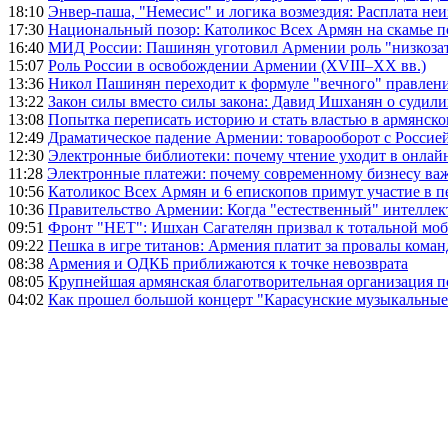
18:10
Энвер-паша, "Немесис" и логика возмездия: Расплата не
17:30
Национальный позор: Католикос Всех Армян на скамье 
16:40
МИД России: Пашинян уготовил Армении роль "низкозат
15:07
Роль России в освобождении Армении (XVIII–XX вв.)
13:36
Никол Пашинян переходит к формуле "вечного" правлен
13:22
Закон силы вместо силы закона: Давид Ишханян о судили
13:08
Попытка переписать историю и стать властью в армянско
12:49
Драматическое падение Армении: товарооборот с Россией
12:30
Электронные библиотеки: почему чтение уходит в онлай
11:28
Электронные платежи: почему современному бизнесу ва
10:56
Католикос Всех Армян и 6 епископов примут участие в п
10:36
Правительство Армении: Когда "естественный" интеллек
09:51
Фронт "НЕТ": Ишхан Сагателян призвал к тотальной моб
09:22
Пешка в игре титанов: Армения платит за провалы ком
08:38
Армения и ОДКБ приближаются к точке невозврата
08:05
Крупнейшая армянская благотворительная организация 
04:02
Как прошел большой концерт "Карасунские музыкальные 