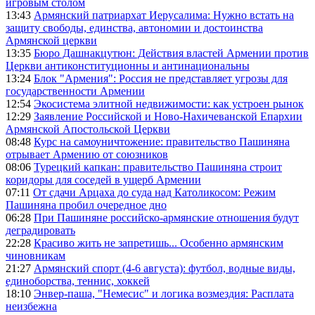
игровым столом
13:43
Армянский патриархат Иерусалима: Нужно встать на
защиту свободы, единства, автономии и достоинства
Армянской церкви
13:35
Бюро Дашнакцутюн: Действия властей Армении против
Церкви антиконституционны и антинациональны
13:24
Блок "Армения": Россия не представляет угрозы для
государственности Армении
12:54
Экосистема элитной недвижимости: как устроен рынок
12:29
Заявление Российской и Ново-Нахичеванской Епархии
Армянской Апостольской Церкви
08:48
Курс на самоуничтожение: правительство Пашиняна
отрывает Армению от союзников
08:06
Турецкий капкан: правительство Пашиняна строит
коридоры для соседей в ущерб Армении
07:11
От сдачи Арцаха до суда над Католикосом: Режим
Пашиняна пробил очередное дно
06:28
При Пашиняне российско-армянские отношения будут
деградировать
22:28
Красиво жить не запретишь... Особенно армянским
чиновникам
21:27
Армянский спорт (4-6 августа): футбол, водные виды,
единоборства, теннис, хоккей
18:10
Энвер-паша, "Немесис" и логика возмездия: Расплата
неизбежна