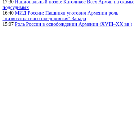
17:30
Национальный позор: Католикос Всех Армян на скамье
подсудимых
16:40
МИД России: Пашинян уготовил Армении роль
"низкозатратного предприятия" Запада
15:07
Роль России в освобождении Армении (XVIII–XX вв.)