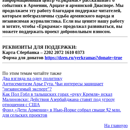
Информационный центр «Еркрамас» рассказывает о
событиях в Армении, Арцахе и армянской Диаспоре. Мы
продолжаем эту работу благодаря поддержке читателей,
которым небезразличны судьба армянского народа и
независимая журналистика. Если вы цените нашу работу
и хотите, чтобы «Еркрамас» продолжал развиваться, вы
можете поддержать проект добровольным взносом.
РЕКВИЗИТЫ ДЛЯ ПОДДЕРЖКИ:
Карта Сбербанка – 2202 2072 1610 0373
Форма для донатов
https://dzen.ru/yerkramas?donate=true
По этим темам читайте также
Два взгляда на одну политику
Антисемитизм Арье Гута. Чьи интересы защищает
"независимый эксперт"?
Как Пол Гобл в талышских горах «руку Кремля» искал
Малиновски: Действия Азербайджана ставят под угрозу
отношения с США
Фонд «Дети Армении» в Нью-Йорке собрал свыше $2 млн.
для сельских проектов
На главную