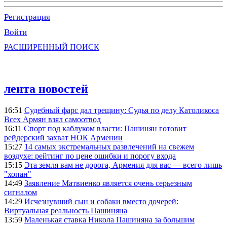
Регистрация
Войти
РАСШИРЕННЫЙ ПОИСК
лента новостей
16:51
Судебный фарс дал трещину: Судья по делу Католикоса
Всех Армян взял самоотвод
16:11
Спорт под каблуком власти: Пашинян готовит
рейдерский захват НОК Армении
15:27
14 самых экстремальных развлечений на свежем
воздухе: рейтинг по цене ошибки и порогу входа
15:15
Эта земля вам не дорога, Армения для вас — всего лишь
"хопан"
14:49
Заявление Матвиенко является очень серьезным
сигналом
14:29
Исчезнувший сын и собаки вместо дочерей:
Виртуальная реальность Пашиняна
13:59
Маленькая ставка Никола Пашиняна за большим