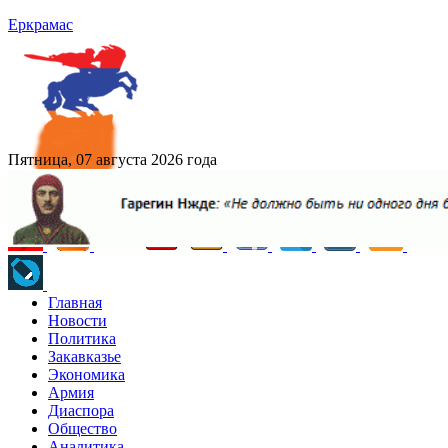
Еркрамас
Пятница, 07 августа 2026 года
Главная
Новости
Политика
Закавказье
Экономика
Армия
Диаспора
Общество
Аналитика