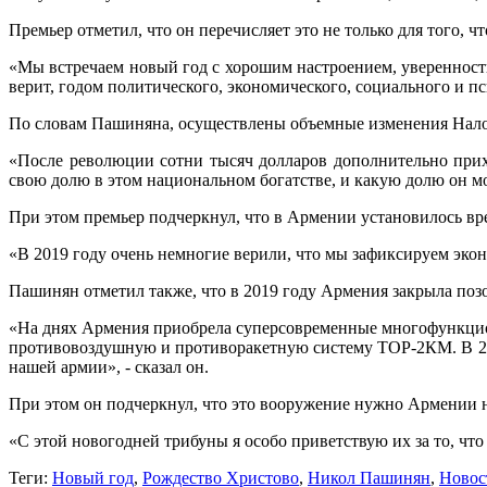
Премьер отметил, что он перечисляет это не только для того, ч
«Мы встречаем новый год с хорошим настроением, уверенность
верит, годом политического, экономического, социального и пс
По словам Пашиняна, осуществлены объемные изменения Налог
«После революции сотни тысяч долларов дополнительно прих
свою долю в этом национальном богатстве, и какую долю он мож
При этом премьер подчеркнул, что в Армении установилось вр
«В 2019 году очень немногие верили, что мы зафиксируем экон
Пашинян отметил также, что в 2019 году Армения закрыла позо
«На днях Армения приобрела суперсовременные многофункцио
противовоздушную и противоракетную систему ТОР-2КМ. В 201
нашей армии», - сказал он.
При этом он подчеркнул, что это вооружение нужно Армении н
«С этой новогодней трибуны я особо приветствую их за то, что
Теги:
Новый год
,
Рождество Христово
,
Никол Пашинян
,
Новос