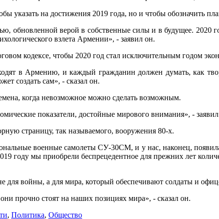
тобы указать на достижения 2019 года, но и чтобы обозначить пла
ю, обновленной верой в собственные силы и в будущее. 2020 год
ихологического взлета Армении», - заявил он.
овом кодексе, чтобы 2020 год стал исключительным годом экон
одят в Армению, и каждый гражданин должен думать, как тво
ет создать сам», - сказал он.
емена, когда невозможное можно сделать возможным.
омические показатели, достойные мирового внимания», - заявил
рную страницу, так называемого, вооружения 80-х.
нальные военные самолеты СУ-30СМ, и у нас, наконец, появила
9 году мы приобрели беспрецедентное для прежних лет количе
е для войны, а для мира, который обеспечивают солдаты и офиц
 они прочно стоят на наших позициях мира», - сказал он.
ти
,
Политика
,
Общество