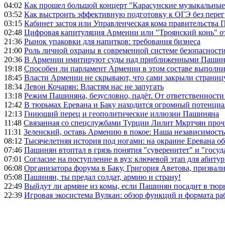
04:02
Как прошел большой концерт "Карасунские музыкальные 
03:52
Как выстроить эффективную подготовку к ОГЭ без перег
03:15
Кабинет застоя или Управленческая кома правительства
02:48
Цифровая капитуляция Армении или "Троянский конь" 
21:36
Рынок упаковки для напитков: требования бизнеса
21:00
Роль личной охраны в современной системе безопасност
20:36
В Армении имитируют суды над приближенными Пашин
19:18
Способен ли парламент Армении в этом составе выполн
18:45
Власти Армении не скрывают, что сами закрыли страниц
18:34
Левон Кочарян: Властям нас не запугать
13:18
Режим Пашиняна, безусловно, падёт. От ответственности
12:42
В тюрьмах Еревана и Баку находится огромный потенциа
12:13
Гниющий перец и геополитические иллюзии Пашиняна
11:48
Связанная со спецслужбами Турции Лилит Мкртчян проч
11:31
Зеленский, оставь Армению в покое: Наша независимость 
08:12
Тысячелетняя история под ногами: на окраине Еревана 
07:46
Пашинян втоптал в грязь понятия "суверенитет" и "госуд
07:01
Согласие на поступление в вуз: ключевой этап для абиту
06:08
Организатора форума в Баку, Григория Аветова, призвал
05:08
Пашинян, ты предал солдат, армию и страну!
22:49
Выйдут ли армяне из комы, если Пашинян посадит в тюр
22:39
Игровая экосистема Вулкан: обзор функций и формата ра