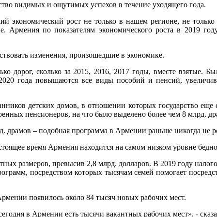
ство видимых и ощутимых успехов в течение уходящего года.
кий экономический рост не только в нашем регионе, не только
е. Армения по показателям экономического роста в 2019 год
ствовать изменения, произошедшие в экономике.
ко дорог, сколько за 2015, 2016, 2017 годы, вместе взятые. 
 2020 года повышаются все виды пособий и пенсий, увеличива
нников детских домов, в отношении которых государство еще с
енных пенсионеров, на что было выделено более чем 8 млрд. др
. драмов – подобная программа в Армении раньше никогда не реа
настоящее время Армения находится на самом низком уровне бедно
ных размеров, превысив 2,8 млрд. долларов. В 2019 году налог
ограмм, посредством которых тысячам семей помогает посредств
 Армении появилось около 84 тысяч новых рабочих мест.
егодня в Армении есть тысячи вакантных рабочих мест», - сказа