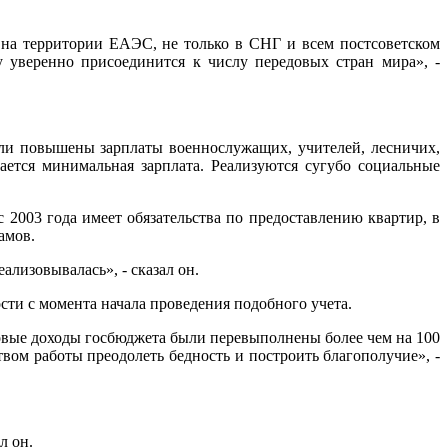
 на территории ЕАЭС, не только в СНГ и всем постсоветском
у уверенно присоединится к числу передовых стран мира», -
Были повышены зарплаты военнослужащих, учителей, лесничих,
ется минимальная зарплата. Реализуются сугубо социальные
 2003 года имеет обязательства по предоставлению квартир, в
амов.
лизовывалась», - сказал он.
сти с момента начала проведения подобного учета.
овые доходы госбюджета были перевыполнены более чем на 100
ом работы преодолеть бедность и построить благополучие», -
л он.