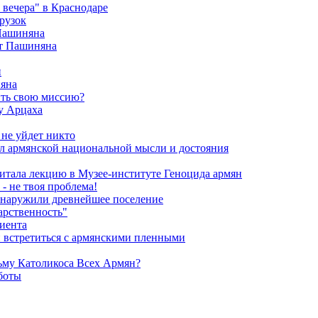
вечера" в Краснодаре
рузок
 Пашиняна
от Пашиняна
и
яна
ить свою миссию?
у Арцаха
 не уйдет никто
л армянской национальной мысли и достояния
итала лекцию в Музее-институте Геноцида армян
- не твоя проблема!
обнаружили древнейшее поселение
арственность"
риента
и встретиться с армянскими пленными
ьму Католикоса Всех Армян?
боты