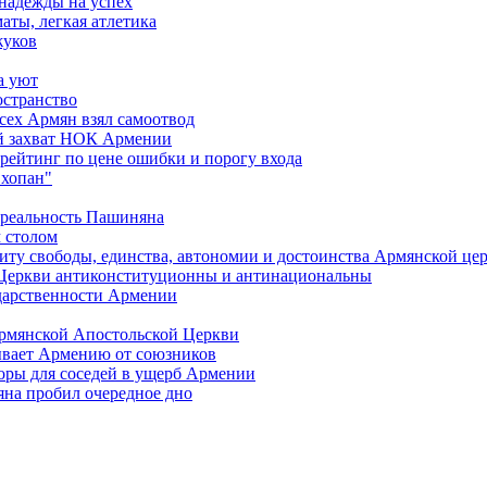
 надежды на успех
аты, легкая атлетика
жуков
а уют
остранство
сех Армян взял самоотвод
ий захват НОК Армении
 рейтинг по цене ошибки и порогу входа
"хопан"
 реальность Пашиняна
 столом
иту свободы, единства, автономии и достоинства Армянской це
Церкви антиконституционны и антинациональны
ударственности Армении
Армянской Апостольской Церкви
ывает Армению от союзников
оры для соседей в ущерб Армении
яна пробил очередное дно