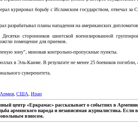
рал курировал борьбу с Исламским государством, отвечал за 
ерал разрабатывал планы нападения на американских дипломатов
Десятки сторонников шиитской военизированной группиров
дожгли помещение для приемов.
леную зону", миновав контрольно-пропускные пункты.
ллах в Эль-Каиме. В результате не менее 25 боевиков погибли, 
нального суверенитета.
Армия
,
США
,
Иран
ный центр «Еркрамас» рассказывает о событиях в Армении,
дьба армянского народа и независимая журналистика. Если в
ровольным взносом.