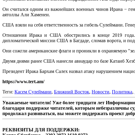
Он считался одним из важнейших военных чинов Ирана − гене
аятоллы Али Хаменеи.
США взяли на себя ответственность за гибель Сулеймани. Ген
Отношения Ирака и США обострились в конце 2019 года. 
дипломатической миссии США в Багдаде, сломав ворота, и по
Они сожгли американские флаги и проникли в охраняемую "зе
Двумя днями ранее США нанесли авиаудар по базе Катаиб Хезбо
Президент Ирака Бархам Салех назвал атаку нарушением нацио
https://www.tert.am/
Теги:
Касем Сулеймани
,
Ближний Восток
,
Новости
,
Политика
,
Уважаемые читатели! Уже более тридцати лет Информацион
благодаря поддержке читателей, которым небезразличны су
продолжал развиваться, вы можете поддержать проект доб
РЕКВИЗИТЫ ДЛЯ ПОДДЕРЖКИ: