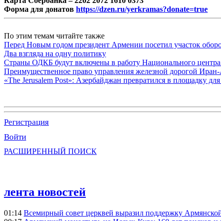
Карта Сбербанка – 2202 2072 1610 0373
Форма для донатов
https://dzen.ru/yerkramas?donate=true
По этим темам читайте также
Перед Новым годом президент Армении посетил участок обор
Два взгляда на одну политику
Страны ОДКБ будут включены в работу Национального центра
Преимущественное право управления железной дорогой Иран
«The Jerusalem Post»: Азербайджан превратился в площадку д
Регистрация
Войти
РАСШИРЕННЫЙ ПОИСК
лента новостей
01:14
Всемирный совет церквей выразил поддержку Армянско