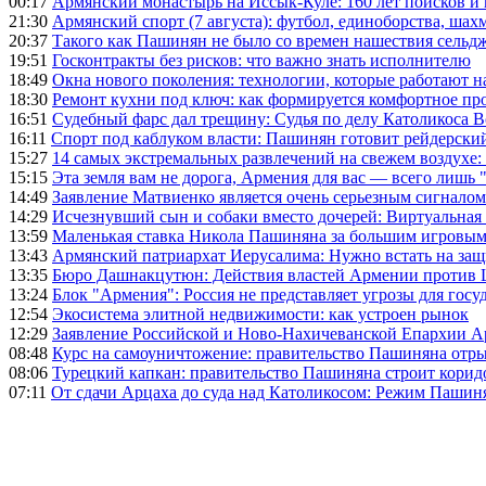
00:17
Армянский монастырь на Иссык-Куле: 160 лет поисков и
21:30
Армянский спорт (7 августа): футбол, единоборства, шахм
20:37
Такого как Пашинян не было со времен нашествия сельд
19:51
Госконтракты без рисков: что важно знать исполнителю
18:49
Окна нового поколения: технологии, которые работают н
18:30
Ремонт кухни под ключ: как формируется комфортное пр
16:51
Судебный фарс дал трещину: Судья по делу Католикоса В
16:11
Спорт под каблуком власти: Пашинян готовит рейдерск
15:27
14 самых экстремальных развлечений на свежем воздухе:
15:15
Эта земля вам не дорога, Армения для вас — всего лишь 
14:49
Заявление Матвиенко является очень серьезным сигналом
14:29
Исчезнувший сын и собаки вместо дочерей: Виртуальная
13:59
Маленькая ставка Никола Пашиняна за большим игровым
13:43
Армянский патриархат Иерусалима: Нужно встать на защ
13:35
Бюро Дашнакцутюн: Действия властей Армении против 
13:24
Блок "Армения": Россия не представляет угрозы для гос
12:54
Экосистема элитной недвижимости: как устроен рынок
12:29
Заявление Российской и Ново-Нахичеванской Епархии 
08:48
Курс на самоуничтожение: правительство Пашиняна отр
08:06
Турецкий капкан: правительство Пашиняна строит корид
07:11
От сдачи Арцаха до суда над Католикосом: Режим Пашин