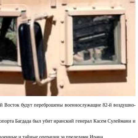
ний Восток будут переброшены военнослужащие 82-й воздушно-
ропорта Багдада был убит иранский генерал Касем Сулеймани и
военные и тайные операции за пределами Ирана.