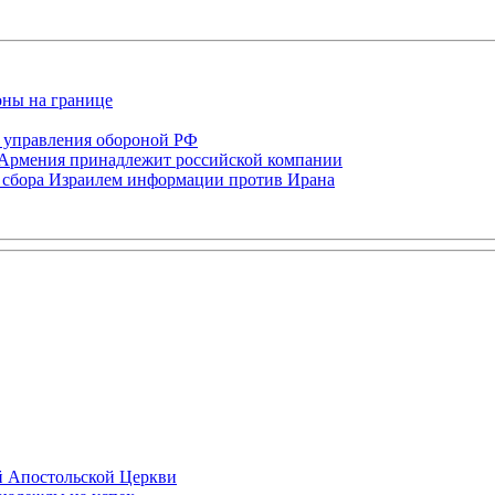
оны на границе
 управления обороной РФ
-Армения принадлежит российской компании
ля сбора Израилем информации против Ирана
й Апостольской Церкви