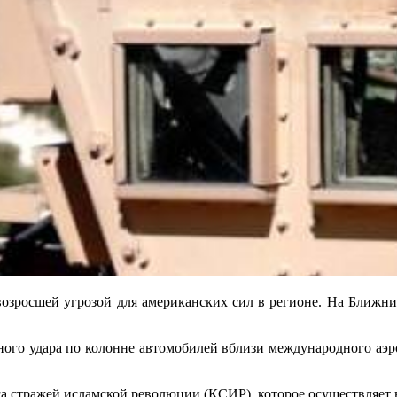
 с возросшей угрозой для американских сил в регионе. На Ближ
кетного удара по колонне автомобилей вблизи международного аэ
а стражей исламской революции (КСИР), которое осуществляет 