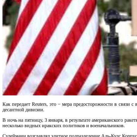
Как передает Reuters, это − мера предосторожности в связи
десантной дивизии.
В ночь на пятницу, 3 января, в результате американского ра
несколько видных иракских политиков и военачальников.
Сулеймани возглавлял элитное подразделение Аль-Кудс Корпус