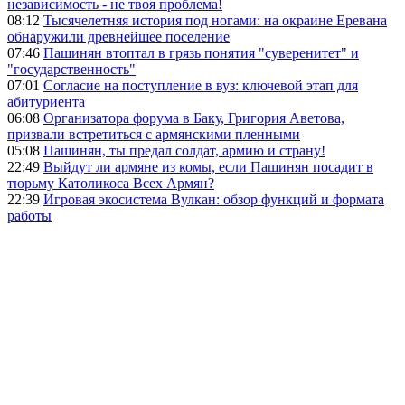
независимость - не твоя проблема!
08:12
Тысячелетняя история под ногами: на окраине Еревана
обнаружили древнейшее поселение
07:46
Пашинян втоптал в грязь понятия "суверенитет" и
"государственность"
07:01
Согласие на поступление в вуз: ключевой этап для
абитуриента
06:08
Организатора форума в Баку, Григория Аветова,
призвали встретиться с армянскими пленными
05:08
Пашинян, ты предал солдат, армию и страну!
22:49
Выйдут ли армяне из комы, если Пашинян посадит в
тюрьму Католикоса Всех Армян?
22:39
Игровая экосистема Вулкан: обзор функций и формата
работы