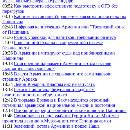
музыкальные вечера" в Краснодаре
03:52
Как выстроить эффективную подготовку к ОГЭ без
перегрузок
03:15
Кабинет застоя или Управленческая кома правительства
Пашиняна
02:48
Цифровая капитуляция Армении или "Троянский конь"
от Пашиняна
21:36
Рынок упаковки для напитков: требования бизнеса
21:00
Роль личной охраны в современной системе
безопасности
20:36
В Армении имитируют суды над приближенными
Пашиняна
19:18
Способен ли парламент Армении в этом составе
выполнить свою миссию?
18:45
Власти Армении не скрывают, что сами закрыли
страницу Арцаха
18:34
Левон Кочарян: Властям нас не запугать
13:18
Режим Пашиняна, безусловно, падёт. От
ответственности не уйдет никто
12:42
В тюрьмах Еревана и Баку находится огромный
потенциал армянской национальной мысли и достояния
12:13
Гниющий перец и геополитические иллюзии Пашиняна
11:48
Связанная со спецслужбами Турции Лилит Мкртчян
прочитала лекцию в Музее-институте Геноцида армян
11:31
Зеленский, оставь Армению в покое: Наша