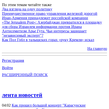
По этим темам читайте также
Два взгляда на одну политику
Преимущественное право управления железной дорогой
Иран-Армения принадлежит российской компании
«The Jerusalem Post»: Азербайджан превратился в площадку
для сбора Израилем информации против Ирана
Антисемитизм Арье Гута. Чьи интересы защищает
"независимый эксперт"?
Как Пол Гобл в талышских горах «руку Кремля» искал
На главную
Регистрация
Войти
РАСШИРЕННЫЙ ПОИСК
лента новостей
04:02
Как прошел большой концерт "Карасунские