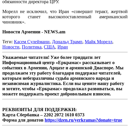
обязанности директора ЦРУ.
Морелл не исключил, что Иран «совершит теракт, жертвой
которого станет высокопоставленный американский
чиновник».
Новости Армении - NEWS.am
Теги:
Касем Сулеймани
,
Дональд Трамп
,
Майк Морелл
,
Новости
,
Политика
,
США
,
Иран
Уважаемые читатели! Уже более тридцати лет
Информационный центр «Еркрамас» рассказывает о
событиях в Армении, Арцахе и армянской Диаспоре. Мы
продолжаем эту работу благодаря поддержке читателей,
которым небезразличны судьба армянского народа и
независимая журналистика. Если вы цените нашу работу
и хотите, чтобы «Еркрамас» продолжал развиваться, вы
можете поддержать проект добровольным взносом.
РЕКВИЗИТЫ ДЛЯ ПОДДЕРЖКИ:
Карта Сбербанка – 2202 2072 1610 0373
Форма для донатов
https://dzen.ru/yerkramas?donate=true