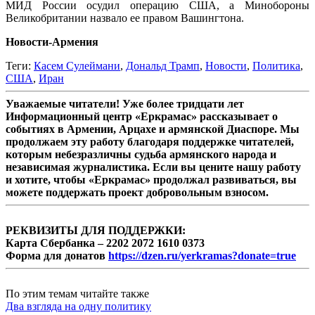
МИД России осудил операцию США, а Минобороны
Великобритании назвало ее правом Вашингтона.
Новости-Армения
Теги:
Касем Сулеймани
,
Дональд Трамп
,
Новости
,
Политика
,
США
,
Иран
Уважаемые читатели! Уже более тридцати лет
Информационный центр «Еркрамас» рассказывает о
событиях в Армении, Арцахе и армянской Диаспоре. Мы
продолжаем эту работу благодаря поддержке читателей,
которым небезразличны судьба армянского народа и
независимая журналистика. Если вы цените нашу работу
и хотите, чтобы «Еркрамас» продолжал развиваться, вы
можете поддержать проект добровольным взносом.
РЕКВИЗИТЫ ДЛЯ ПОДДЕРЖКИ:
Карта Сбербанка – 2202 2072 1610 0373
Форма для донатов
https://dzen.ru/yerkramas?donate=true
По этим темам читайте также
Два взгляда на одну политику