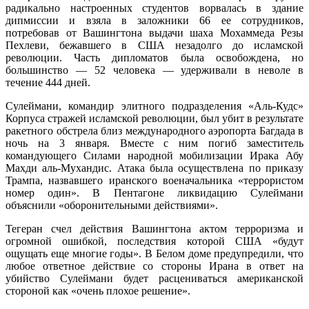
радикально настроенных студентов ворвалась в здание
дипмиссии и взяла в заложники 66 ее сотрудников,
потребовав от Вашингтона выдачи шаха Мохаммеда Резы
Пехлеви, бежавшего в США незадолго до исламской
революции. Часть дипломатов была освобождена, но
большинство — 52 человека — удерживали в неволе в
течение 444 дней.
Сулеймани, командир элитного подразделения «Аль-Кудс»
Корпуса стражей исламской революции, был убит в результате
ракетного обстрела близ международного аэропорта Багдада в
ночь на 3 января. Вместе с ним погиб заместитель
командующего Силами народной мобилизации Ирака Абу
Махди аль-Мухандис. Атака была осуществлена по приказу
Трампа, назвавшего иранского военачальника «террористом
номер один». В Пентагоне ликвидацию Сулеймани
объяснили «оборонительными действиями».
Тегеран счел действия Вашингтона актом терроризма и
огромной ошибкой, последствия которой США «будут
ощущать еще многие годы». В Белом доме предупредили, что
любое ответное действие со стороны Ирана в ответ на
убийство Сулеймани будет расцениваться американской
стороной как «очень плохое решение».