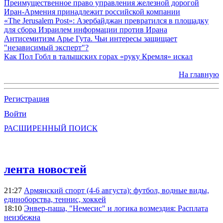
Преимущественное право управления железной дорогой
Иран-Армения принадлежит российской компании
«The Jerusalem Post»: Азербайджан превратился в площадку
для сбора Израилем информации против Ирана
Антисемитизм Арье Гута. Чьи интересы защищает
"независимый эксперт"?
Как Пол Гобл в талышских горах «руку Кремля» искал
На главную
Регистрация
Войти
РАСШИРЕННЫЙ ПОИСК
лента новостей
21:27
Армянский спорт (4-6 августа): футбол, водные виды,
единоборства, теннис, хоккей
18:10
Энвер-паша, "Немесис" и логика возмездия: Расплата
неизбежна