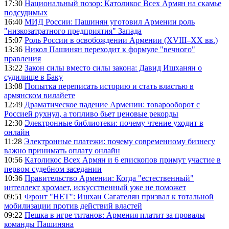
17:30
Национальный позор: Католикос Всех Армян на скамье
подсудимых
16:40
МИД России: Пашинян уготовил Армении роль
"низкозатратного предприятия" Запада
15:07
Роль России в освобождении Армении (XVIII–XX вв.)
13:36
Никол Пашинян переходит к формуле "вечного"
правления
13:22
Закон силы вместо силы закона: Давид Ишханян о
судилище в Баку
13:08
Попытка переписать историю и стать властью в
армянском вилайете
12:49
Драматическое падение Армении: товарооборот с
Россией рухнул, а топливо бьет ценовые рекорды
12:30
Электронные библиотеки: почему чтение уходит в
онлайн
11:28
Электронные платежи: почему современному бизнесу
важно принимать оплату онлайн
10:56
Католикос Всех Армян и 6 епископов примут участие в
первом судебном заседании
10:36
Правительство Армении: Когда "естественный"
интеллект хромает, искусственный уже не поможет
09:51
Фронт "НЕТ": Ишхан Сагателян призвал к тотальной
мобилизации против действий властей
09:22
Пешка в игре титанов: Армения платит за провалы
команды Пашиняна