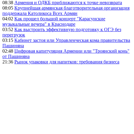
08:38
Армения и ОДКБ приближаются к точке невозврата
08:05
Крупнейшая армянская благотворительная организация
поддержала Католикоса Всех Армян
04:02
Как прошел большой концерт "Карасунские
музыкальные вечера" в Краснодаре
03:52
Как выстроить эффективную подготовку к ОГЭ без
перегрузок
03:15
Кабинет застоя или Управленческая кома правительства
Пашиняна
02:48
Цифровая капитуляция Армении или "Троянский конь"
от Пашиняна
21:36
Рынок упаковки для напитков: требования бизнеса