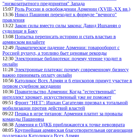
"низкозатратного предприятия" Запада
15:07
Роль России в освобождении Армении (XVIII–XX вв.)
13:36
Никол Пашинян переходит к формуле "вечного"
правления
13:22
Закон силы вместо силы закона: Давид Ишханян о
судилище в Баку
13:08
Попытка переписать историю и стать властью в
армянском вилайете
12:49
Драматическое падение Армении: товарооборот с
Россией рухнул, а топливо бьет ценовые рекорды
12:30
Электронные библиотеки: почему чтение уходит в
онлайн
11:28
Электронные платежи: почему современному бизнесу
важно принимать оплату онлайн
10:56
Католикос Всех Армян и 6 епископов примут участие в
первом судебном заседании
10:36
Правительство Армении: Когда "естественный"
интеллект хромает, искусственный уже не поможет
09:51
Фронт "НЕТ": Ишхан Сагателян призвал к тотальной
мобилизации против действий властей
09:22
Пешка в игре титанов: Армения платит за провалы
команды Пашиняна
08:38
Армения и ОДКБ приближаются к точке невозврата
08:05
Крупнейшая армянская благотворительная организация
поддержала Католикоса Всех Армян