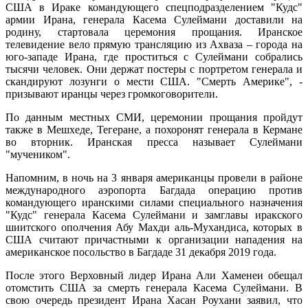
США в Ираке командующего спецподразделением "Кудс"
армии Ирана, генерала Касема Сулеймани доставили на
родину, стартовала церемония прощания. Иранское
телевидение вело прямую трансляцию из Ахваза – города на
юго-западе Ирана, где проститься с Сулеймани собрались
тысячи человек. Они держат постеры с портретом генерала и
скандируют лозунги о мести США. "Смерть Америке", -
призывают иранцы через громкоговорители.
По данным местных СМИ, церемонии прощания пройдут
также в Мешхеде, Тегеране, а похоронят генерала в Кермане
во вторник. Иранская пресса называет Сулеймани
"мучеником".
Напомним, в ночь на 3 января американцы провели в районе
международного аэропорта Багдада операцию против
командующего иранскими силами специального назначения
"Кудс" генерала Касема Сулеймани и замглавы иракского
шиитского ополчения Абу Махди аль-Мухандиса, которых в
США считают причастными к организации нападения на
американское посольство в Багдаде 31 декабря 2019 года.
После этого Верховный лидер Ирана Али Хаменеи обещал
отомстить США за смерть генерала Касема Сулеймани. В
свою очередь президент Ирана Хасан Роухани заявил, что