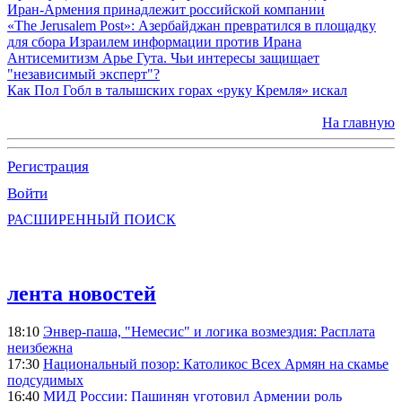
Иран-Армения принадлежит российской компании
«The Jerusalem Post»: Азербайджан превратился в площадку
для сбора Израилем информации против Ирана
Антисемитизм Арье Гута. Чьи интересы защищает
"независимый эксперт"?
Как Пол Гобл в талышских горах «руку Кремля» искал
На главную
Регистрация
Войти
РАСШИРЕННЫЙ ПОИСК
лента новостей
18:10
Энвер-паша, "Немесис" и логика возмездия: Расплата
неизбежна
17:30
Национальный позор: Католикос Всех Армян на скамье
подсудимых
16:40
МИД России: Пашинян уготовил Армении роль