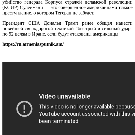
убийство генерала Корпуса стражей исламской революции
(КСИР) Сулеймани — это совершенное американцами тяжкое
преступление, о котором Тегеран не забудет.
Президент США Дональд Трамп ранее обещал нанести
новейшей сверхдорогой техникой "быстрый и сильный удар"
по 52 целям в Иране, если будут атакованы американцы.
https://ru.armeniasputnik.am/