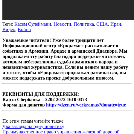
Теги:
Касем Сулеймани
,
Новости
,
Политика
,
США
,
Иран
,
Видео
,
Война
Уважаемые читатели! Уже более тридцати лет
Информационный центр «Еркрамас» рассказывает о
событиях в Армении, Арцахе и армянской Диаспоре. Мы
продолжаем эту работу благодаря поддержке читателей,
которым небезразличны судьба армянского народа и
независимая журналистика. Если вы цените нашу работу
и хотите, чтобы «Еркрамас» продолжал развиваться, вы
можете поддержать проект добровольным взносом.
РЕКВИЗИТЫ ДЛЯ ПОДДЕРЖКИ:
Карта Сбербанка – 2202 2072 1610 0373
Форма для донатов
https://dzen.ru/yerkramas?donate=true
По этим темам читайте также
Два взгляда на одну политику
Преимущественное право управления железной дорогой