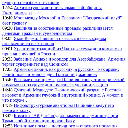
пули, но не избежит истории
12:54
Архитектурная летопись армянской общины
Екатеринодара
10:40
Мост между Москвой и Ереваном: "Лазаревский клуб"
бьет тревогу
09:20
Пашинян за собственные провалы расплачивается
деньгами граждан и суверенитетом
08:05
Яков Кедми: Пашинян оказался в безвыходном
положении со всех сторон
00:01
Хранители традиций из Чалтыря: семья донских армян
признана лучшей в России
20:33
Забвение Арцаха и коридор для Азербайджана: Армения
теряет суверенитет над Сюником
17:03
Армян он любил, как русских, а русских – как армян:
Гений права и милосердия Григорий Джаншиев
15:40
Розовые очки премьера: Пашинян торгует исторической
памятью и празднует дипломатическую капитуляцию
14:48
Дмитрий Медведев: Экономический разрыв с Россией
вызовет в Армении глубокий внутренний кризис. А может, и
что похуже…
14:19
Инфраструктурные авантюры Пашиняна ведут его
режим к краху
13:09
Комитет "Ай Дат" осудил намерение администрации
Трампа обойти санкции против Баку
12:53
Истинные посылы постыдного и опасного послания