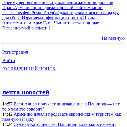
Преимущественное право управления железной дорогой
Иран-Армения принадлежит российской компании
«The Jerusalem Post»: Азербайджан превратился в площадку
для сбора Израилем информации против Ирана
Антисемитизм Арье Гута. Чьи интересы защищает
"независимый эксперт"?
На главную
Регистрация
Войти
РАСШИРЕННЫЙ ПОИСК
лента новостей
14:57
Если Алиев получает приглашение, а Пашинян — нет,
то о чем это говорит?
14:42
Армению начали продавать европейским туристам как
главную загадку
14:24
Суд над Католикосом: Пашинян, возможно, избежит