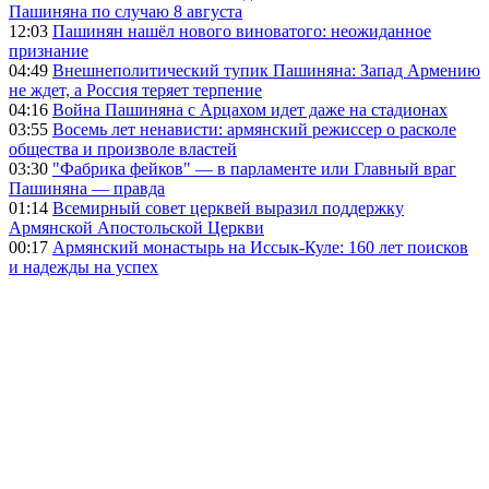
Пашиняна по случаю 8 августа
12:03
Пашинян нашёл нового виноватого: неожиданное
признание
04:49
Внешнеполитический тупик Пашиняна: Запад Армению
не ждет, а Россия теряет терпение
04:16
Война Пашиняна с Арцахом идет даже на стадионах
03:55
Восемь лет ненависти: армянский режиссер о расколе
общества и произволе властей
03:30
"Фабрика фейков" — в парламенте или Главный враг
Пашиняна — правда
01:14
Всемирный совет церквей выразил поддержку
Армянской Апостольской Церкви
00:17
Армянский монастырь на Иссык-Куле: 160 лет поисков
и надежды на успех