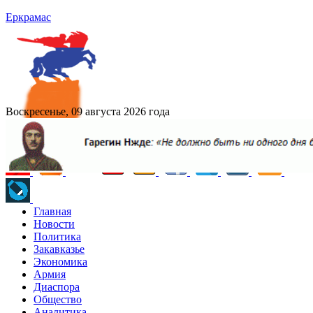
Еркрамас
Воскресенье, 09 августа 2026 года
Главная
Новости
Политика
Закавказье
Экономика
Армия
Диаспора
Общество
Аналитика