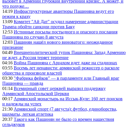
вызовет в Армении глубокий внутренний кризис. А может, и
что похуже…
14:19
Инфраструктурные авантюры Пашиняна ведут его
режим к краху
13:09
Комитет "Ай Дат" осудил намерение администрации
Трампа обойти санкции против Баку
12:53
Истинные посылы постыдного и опасного послания
Пашиняна по случаю 8 августа
12:03
Пашинян нашёл нового виноватого: неожиданное
признание
04:49
Внешнеполитический тупик Пашиняна: Запад Армению
не ждет, а Россия теряет терпение
04:16
Война Пашиняна с Арцахом идет даже на стадионах
03:55
Восемь лет ненависти: армянский режиссер о расколе
общества и произволе властей
03:30
"Фабрика фейков" — в парламенте или Главный враг
Пашиняна — правда
01:14
Всемирный совет церквей выразил поддержку
Армянской Апостольской Церкви
00:17
Армянский монастырь на Иссык-Куле: 160 лет поисков
и надежды на успех
21:30
Армянский спорт (7 августа): футбол, единоборства,
шахматы, легкая атлетика
20:37
Такого как Пашинян не было со времен нашествия
сельджуков