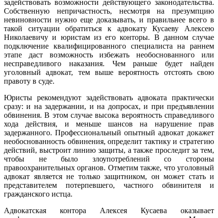
задействовать возможности действующего законодательства.
Собственную непричастность, несмотря на презумпцию
невиновности нужно еще доказывать, и правильнее всего в
такой ситуации обратиться к адвокату Кусаеву Алексею
Николаевичу и юристам из его конторы. В данном случае
подключение квалифицированного специалиста на раннем
этапе даст возможность избежать необоснованного или
несправедливого наказания. Чем раньше будет найден
уголовный адвокат, тем выше вероятность отстоять свою
правоту в суде.
Юристы рекомендуют задействовать адвоката практически
сразу: и на задержании, и на допросах, и при предъявлении
обвинения. В этом случае высока вероятность справедливого
хода действия, и меньше шансов на нарушение прав
задержанного. Профессиональный опытный адвокат докажет
необоснованность обвинения, определит тактику и стратегию
действий, выстроит линию защиты, а также проследит за тем,
чтобы не было злоупотреблений со стороны
правоохранительных органов. Отметим также, что уголовный
адвокат является не только защитником, он может стать и
представителем потерпевшего, частного обвинителя и
гражданского истца.
Адвокатская контора Алексея Кусаева оказывает