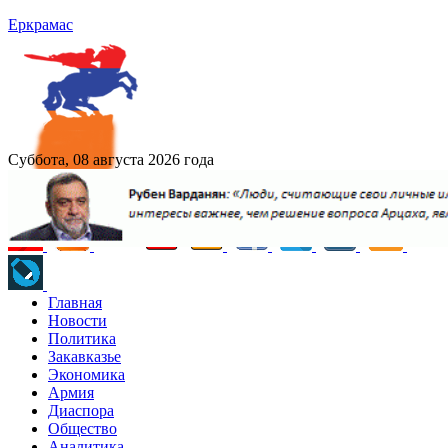
Еркрамас
Суббота, 08 августа 2026 года
Главная
Новости
Политика
Закавказье
Экономика
Армия
Диаспора
Общество
Аналитика