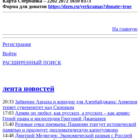
Карта Сбербанка – 2202 2072 1610 0373
Форма для донатов
https://dzen.ru/yerkramas?donate=true
На главную
Регистрация
Войти
РАСШИРЕННЫЙ ПОИСК
лента новостей
20:33
Забвение Арцаха и коридор для Азербайджана: Армения
теряет суверенитет над Сюником
17:03
Армян он любил, как русских, а русских – как армян:
Гений права и милосердия Григорий Джаншиев
15:40
Розовые очки премьера: Пашинян торгует исторической
памятью и празднует дипломатическую капитуляцию
14:48
Дмитрий Медведев: Экономический разрыв с Россией