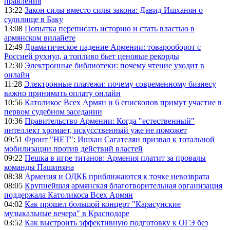
правления
13:22
Закон силы вместо силы закона: Давид Ишханян о
судилище в Баку
13:08
Попытка переписать историю и стать властью в
армянском вилайете
12:49
Драматическое падение Армении: товарооборот с
Россией рухнул, а топливо бьет ценовые рекорды
12:30
Электронные библиотеки: почему чтение уходит в
онлайн
11:28
Электронные платежи: почему современному бизнесу
важно принимать оплату онлайн
10:56
Католикос Всех Армян и 6 епископов примут участие в
первом судебном заседании
10:36
Правительство Армении: Когда "естественный"
интеллект хромает, искусственный уже не поможет
09:51
Фронт "НЕТ": Ишхан Сагателян призвал к тотальной
мобилизации против действий властей
09:22
Пешка в игре титанов: Армения платит за провалы
команды Пашиняна
08:38
Армения и ОДКБ приближаются к точке невозврата
08:05
Крупнейшая армянская благотворительная организация
поддержала Католикоса Всех Армян
04:02
Как прошел большой концерт "Карасунские
музыкальные вечера" в Краснодаре
03:52
Как выстроить эффективную подготовку к ОГЭ без