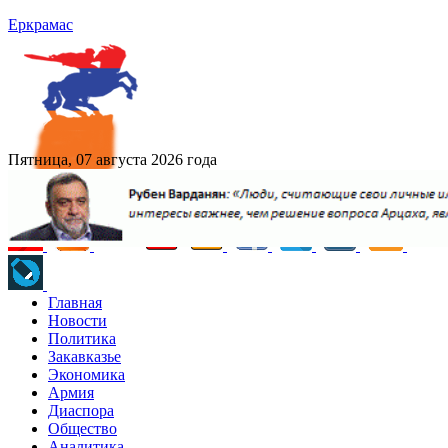
Еркрамас
Пятница, 07 августа 2026 года
Главная
Новости
Политика
Закавказье
Экономика
Армия
Диаспора
Общество
Аналитика