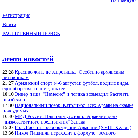
На главную
Регистрация
Войти
РАСШИРЕННЫЙ ПОИСК
лента новостей
22:28
Красиво жить не запретишь... Особенно армянским
чиновникам
21:27
Армянский спорт (4-6 августа): футбол, водные виды,
единоборства, теннис, хоккей
18:10
Энвер-паша, "Немесис" и логика возмездия: Расплата
неизбежна
17:30
Национальный позор: Католикос Всех Армян на скамье
подсудимых
16:40
МИД России: Пашинян уготовил Армении роль
"низкозатратного предприятия" Запада
15:07
Роль России в освобождении Армении (XVIII–XX вв.)
13:36
Никол Пашинян переходит к формуле "вечного"