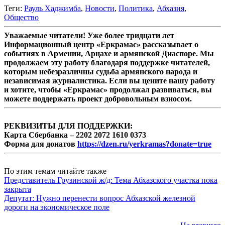
Теги:
Рауль Хаджимба
,
Новости
,
Политика
,
Абхазия
,
Общество
Уважаемые читатели! Уже более тридцати лет
Информационный центр «Еркрамас» рассказывает о
событиях в Армении, Арцахе и армянской Диаспоре. Мы
продолжаем эту работу благодаря поддержке читателей,
которым небезразличны судьба армянского народа и
независимая журналистика. Если вы цените нашу работу
и хотите, чтобы «Еркрамас» продолжал развиваться, вы
можете поддержать проект добровольным взносом.
РЕКВИЗИТЫ ДЛЯ ПОДДЕРЖКИ:
Карта Сбербанка – 2202 2072 1610 0373
Форма для донатов
https://dzen.ru/yerkramas?donate=true
По этим темам читайте также
Представитель Грузинской ж/д: Тема Абхазского участка пока
закрыта
Депутат: Нужно перенести вопрос Абхазской железной
дороги на экономическое поле