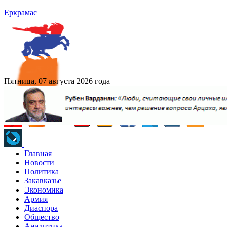
Еркрамас
Пятница, 07 августа 2026 года
Главная
Новости
Политика
Закавказье
Экономика
Армия
Диаспора
Общество
Аналитика