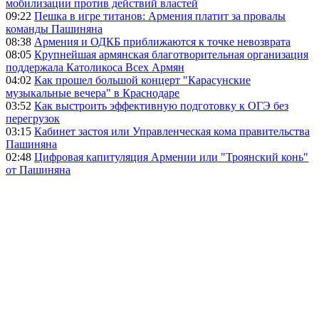
мобилизации против действий властей
09:22
Пешка в игре титанов: Армения платит за провалы
команды Пашиняна
08:38
Армения и ОДКБ приближаются к точке невозврата
08:05
Крупнейшая армянская благотворительная организация
поддержала Католикоса Всех Армян
04:02
Как прошел большой концерт "Карасунские
музыкальные вечера" в Краснодаре
03:52
Как выстроить эффективную подготовку к ОГЭ без
перегрузок
03:15
Кабинет застоя или Управленческая кома правительства
Пашиняна
02:48
Цифровая капитуляция Армении или "Троянский конь"
от Пашиняна