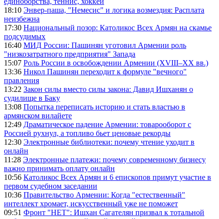
единоборства, теннис, хоккей
18:10
Энвер-паша, "Немесис" и логика возмездия: Расплата
неизбежна
17:30
Национальный позор: Католикос Всех Армян на скамье
подсудимых
16:40
МИД России: Пашинян уготовил Армении роль
"низкозатратного предприятия" Запада
15:07
Роль России в освобождении Армении (XVIII–XX вв.)
13:36
Никол Пашинян переходит к формуле "вечного"
правления
13:22
Закон силы вместо силы закона: Давид Ишханян о
судилище в Баку
13:08
Попытка переписать историю и стать властью в
армянском вилайете
12:49
Драматическое падение Армении: товарооборот с
Россией рухнул, а топливо бьет ценовые рекорды
12:30
Электронные библиотеки: почему чтение уходит в
онлайн
11:28
Электронные платежи: почему современному бизнесу
важно принимать оплату онлайн
10:56
Католикос Всех Армян и 6 епископов примут участие в
первом судебном заседании
10:36
Правительство Армении: Когда "естественный"
интеллект хромает, искусственный уже не поможет
09:51
Фронт "НЕТ": Ишхан Сагателян призвал к тотальной