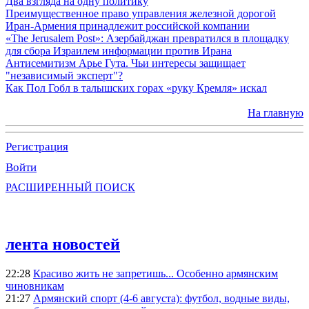
Два взгляда на одну политику
Преимущественное право управления железной дорогой
Иран-Армения принадлежит российской компании
«The Jerusalem Post»: Азербайджан превратился в площадку
для сбора Израилем информации против Ирана
Антисемитизм Арье Гута. Чьи интересы защищает
"независимый эксперт"?
Как Пол Гобл в талышских горах «руку Кремля» искал
На главную
Регистрация
Войти
РАСШИРЕННЫЙ ПОИСК
лента новостей
22:28
Красиво жить не запретишь... Особенно армянским
чиновникам
21:27
Армянский спорт (4-6 августа): футбол, водные виды,