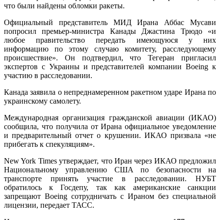
что были найдены обломки ракеты.
Официальный представитель МИД Ирана Аббас Мусави
попросил премьер-министра Канады Джастина Трюдо «и
любое правительство передать имеющуюся у них
информацию по этому случаю комитету, расследующему
происшествие». Он подтвердил, что Тегеран пригласил
экспертов с Украины и представителей компании Boeing к
участию в расследовании.
Канада заявила о непреднамеренном ракетном ударе Ирана по
украинскому самолету.
Международная организация гражданской авиации (ИКАО)
сообщила, что получила от Ирана официальное уведомление
и предварительный отчет о крушении. ИКАО призвала «не
прибегать к спекуляциям».
New York Times утверждает, что Иран через ИКАО предложил
Национальному управлению США по безопасности на
транспорте принять участие в расследовании. НУБТ
обратилось к Госдепу, так как американские санкции
запрещают Boeing сотрудничать с Ираном без специальной
лицензии, передает ТАСС.