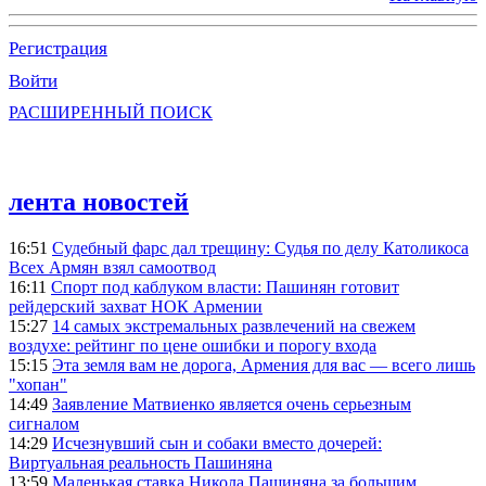
Регистрация
Войти
РАСШИРЕННЫЙ ПОИСК
лента новостей
16:51
Судебный фарс дал трещину: Судья по делу Католикоса
Всех Армян взял самоотвод
16:11
Спорт под каблуком власти: Пашинян готовит
рейдерский захват НОК Армении
15:27
14 самых экстремальных развлечений на свежем
воздухе: рейтинг по цене ошибки и порогу входа
15:15
Эта земля вам не дорога, Армения для вас — всего лишь
"хопан"
14:49
Заявление Матвиенко является очень серьезным
сигналом
14:29
Исчезнувший сын и собаки вместо дочерей:
Виртуальная реальность Пашиняна
13:59
Маленькая ставка Никола Пашиняна за большим