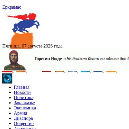
Еркрамас
Пятница, 07 августа 2026 года
Главная
Новости
Политика
Закавказье
Экономика
Армия
Диаспора
Общество
Аналитика