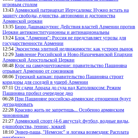
игровым столом
13:43
Армянский патриархат Иерусалима: Нужно встать на
защиту свободы, единства, автономии и достоинства
Армянской церкви
13:35
Бюро Дашнакцутюн: Действия властей Армении против
Церкви антиконституционны и антинациональны
13:24
Блок "Армения": Россия не представляет угрозы для
государственности Армении
12:54
Экосистема элитной недвижимости: как устроен рынок
12:29
Заявление Российской и Ново-Нахичеванской Епархии
Армянской Апостольской Церкви
08:48
Курс на самоуничтожение: правительство Пашиняна
отрывает Армению от союзников
08:06
Турецкий капкан: правительство Пашиняна строит
коридоры для соседей в ущерб Армении
07:11
От сдачи Арцаха до суда над Католикосом: Режим
Пашиняна пробил очередное дно
06:28
При Пашиняне российско-армянские отношения будут
деградировать
22:28
Красиво жить не запретишь... Особенно армянским
чиновникам
21:27
Армянский спорт (4-6 августа): футбол, водные виды,
единоборства, теннис, хоккей
18:10
Энвер-паша, "Немесис" и логика возмездия: Расплата
неизбежна