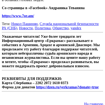
Со страницы в «Facebook» Андраника Теваняна
https://www.7or.am/
Теги:
Никол Пашинян
,
Служба национальной безопасности
РА (СНБ)
,
Новости
,
Политика
,
Общество
,
yandex
Уважаемые читатели! Уже более тридцати лет
Информационный центр «Еркрамас» рассказывает о
событиях в Армении, Арцахе и армянской Диаспоре. Мы
продолжаем эту работу благодаря поддержке читателей,
которым небезразличны судьба армянского народа и
независимая журналистика. Если вы цените нашу работу
и хотите, чтобы «Еркрамас» продолжал развиваться, вы
можете поддержать проект добровольным взносом.
РЕКВИЗИТЫ ДЛЯ ПОДДЕРЖКИ:
Карта Сбербанка – 2202 2072 1610 0373
Форма для донатов
https://dzen.ru/yerkramas?donate=true
На главную