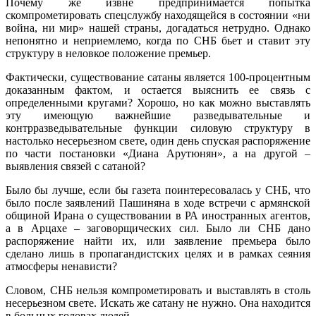
Почему же извне предпринимается попытка
скомпрометировать спецслужбу находящейся в состоянии «ни
война, ни мир» нашей страны, догадаться нетрудно. Однако
непонятно и неприемлемо, когда по СНБ бьет и ставит эту
структуру в неловкое положение премьер.
Фактически, существование сатаны является 100-процентным
доказанным фактом, и остается выяснить ее связь с
определенными кругами? Хорошо, но как можно выставлять
эту имеющую важнейшие разведывательные и
контрразведывательные функции силовую структуру в
настолько несерьезном свете, один день спуская распоряжение
по части постановки «Диана Арутюнян», а на другой –
выявления связей с сатаной?
Было бы лучше, если бы газета поинтересовалась у СНБ, что
было после заявлений Пашиняна в ходе встречи с армянской
общиной Ирана о существовании в РА иностранных агентов,
а в Арцахе – заговорщических сил. Было ли СНБ дано
распоряжение найти их, или заявление премьера было
сделано лишь в пропагандистских целях и в рамках сеяния
атмосферы ненависти?
Словом, СНБ нельзя компрометировать и выставлять в столь
несерьезном свете. Искать же сатану не нужно. Она находится
в больных головах людей.