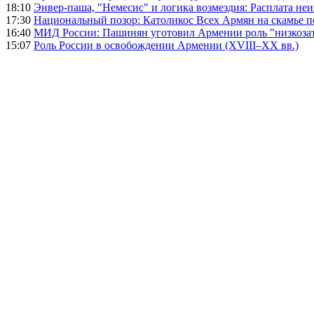
18:10
Энвер-паша, "Немесис" и логика возмездия: Расплата не
17:30
Национальный позор: Католикос Всех Армян на скамье 
16:40
МИД России: Пашинян уготовил Армении роль "низкозат
15:07
Роль России в освобождении Армении (XVIII–XX вв.)