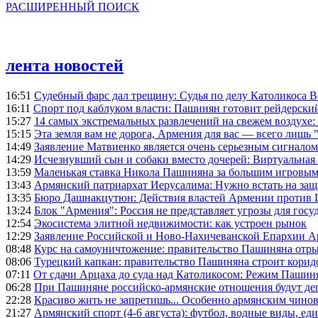
РАСШИРЕННЫЙ ПОИСК
лента новостей
16:51
Судебный фарс дал трещину: Судья по делу Католикоса В
16:11
Спорт под каблуком власти: Пашинян готовит рейдерск
15:27
14 самых экстремальных развлечений на свежем воздухе:
15:15
Эта земля вам не дорога, Армения для вас — всего лишь 
14:49
Заявление Матвиенко является очень серьезным сигналом
14:29
Исчезнувший сын и собаки вместо дочерей: Виртуальная
13:59
Маленькая ставка Никола Пашиняна за большим игровым
13:43
Армянский патриархат Иерусалима: Нужно встать на защ
13:35
Бюро Дашнакцутюн: Действия властей Армении против 
13:24
Блок "Армения": Россия не представляет угрозы для гос
12:54
Экосистема элитной недвижимости: как устроен рынок
12:29
Заявление Российской и Ново-Нахичеванской Епархии 
08:48
Курс на самоуничтожение: правительство Пашиняна отр
08:06
Турецкий капкан: правительство Пашиняна строит корид
07:11
От сдачи Арцаха до суда над Католикосом: Режим Пашин
06:28
При Пашиняне российско-армянские отношения будут де
22:28
Красиво жить не запретишь... Особенно армянским чино
21:27
Армянский спорт (4-6 августа): футбол, водные виды, еди