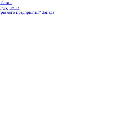
избежна
подсудимых
ратного предприятия" Запада