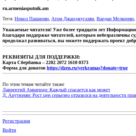
ru.armeniasputnik.am
Теги:
Никол Пашинян
,
Атом Джанджугазян
,
Вардан Мелконян
Уважаемые читатели! Уже более тридцати лет Информацион
благодаря поддержке читателей, которым небезразличны су
продолжал развиваться, вы можете поддержать проект доб
РЕКВИЗИТЫ ДЛЯ ПОДДЕРЖКИ:
Карта Сбербанка – 2202 2072 1610 0373
Форма для донатов
https://dzen.ru/yerkramas?donate=true
По этим темам читайте также
Лаврентий Амшенци: Каждый спасается как может
Д. Арутюнян: Рост цен серьезно отразился на деятельности пр
Регистрация
Войти