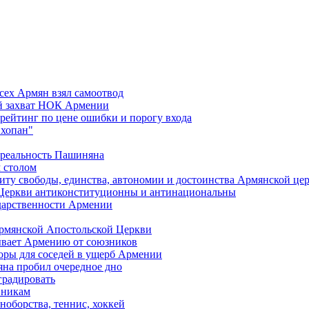
сех Армян взял самоотвод
ий захват НОК Армении
 рейтинг по цене ошибки и порогу входа
"хопан"
 реальность Пашиняна
 столом
иту свободы, единства, автономии и достоинства Армянской це
Церкви антиконституционны и антинациональны
ударственности Армении
Армянской Апостольской Церкви
ывает Армению от союзников
оры для соседей в ущерб Армении
яна пробил очередное дно
градировать
вникам
ноборства, теннис, хоккей