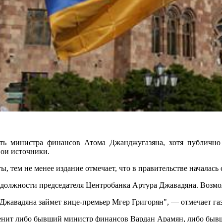
ь министра финансов Атома Джанджугазяна, хотя публично
вои источники.
 тем не менее издание отмечает, что в правительстве началась 
в должности председателя Центробанка Артура Джавадяна. Возмож
 Джавадяна займет вице-премьер Мгер Григорян", — отмечает газ
аменит либо бывший министр финансов Вардан Арамян, либо быв