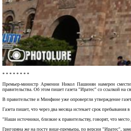
* * * * * * * *
Премьер-министр Армении Никол Пашинян намерен сместит
правительства. Об этом пишет газета "Иратес" со ссылкой на с
В правительстве и Минфине уже опровергли утверждение газеты,
Газета пишет, что через два месяца истекает срок пребывания 
"Наши источники, близкие к правительству, говорят, что место
Григоряна же на посту вице-премьера, по версии "Иратес", з