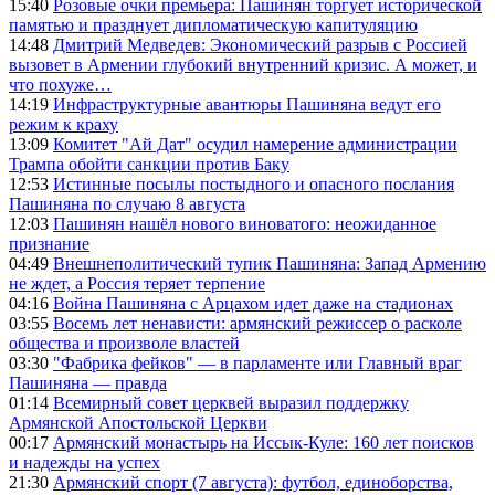
15:40
Розовые очки премьера: Пашинян торгует исторической
памятью и празднует дипломатическую капитуляцию
14:48
Дмитрий Медведев: Экономический разрыв с Россией
вызовет в Армении глубокий внутренний кризис. А может, и
что похуже…
14:19
Инфраструктурные авантюры Пашиняна ведут его
режим к краху
13:09
Комитет "Ай Дат" осудил намерение администрации
Трампа обойти санкции против Баку
12:53
Истинные посылы постыдного и опасного послания
Пашиняна по случаю 8 августа
12:03
Пашинян нашёл нового виноватого: неожиданное
признание
04:49
Внешнеполитический тупик Пашиняна: Запад Армению
не ждет, а Россия теряет терпение
04:16
Война Пашиняна с Арцахом идет даже на стадионах
03:55
Восемь лет ненависти: армянский режиссер о расколе
общества и произволе властей
03:30
"Фабрика фейков" — в парламенте или Главный враг
Пашиняна — правда
01:14
Всемирный совет церквей выразил поддержку
Армянской Апостольской Церкви
00:17
Армянский монастырь на Иссык-Куле: 160 лет поисков
и надежды на успех
21:30
Армянский спорт (7 августа): футбол, единоборства,