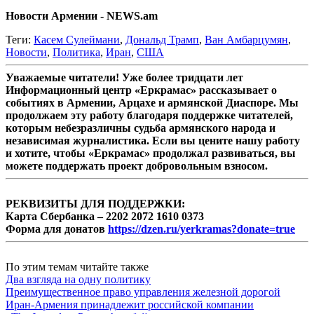
Новости Армении - NEWS.am
Теги:
Касем Сулеймани
,
Дональд Трамп
,
Ван Амбарцумян
,
Новости
,
Политика
,
Иран
,
США
Уважаемые читатели! Уже более тридцати лет
Информационный центр «Еркрамас» рассказывает о
событиях в Армении, Арцахе и армянской Диаспоре. Мы
продолжаем эту работу благодаря поддержке читателей,
которым небезразличны судьба армянского народа и
независимая журналистика. Если вы цените нашу работу
и хотите, чтобы «Еркрамас» продолжал развиваться, вы
можете поддержать проект добровольным взносом.
РЕКВИЗИТЫ ДЛЯ ПОДДЕРЖКИ:
Карта Сбербанка – 2202 2072 1610 0373
Форма для донатов
https://dzen.ru/yerkramas?donate=true
По этим темам читайте также
Два взгляда на одну политику
Преимущественное право управления железной дорогой
Иран-Армения принадлежит российской компании