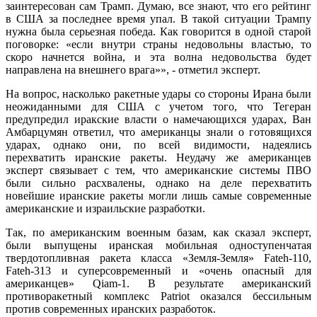
заинтересован сам Трамп. Думаю, все знают, что его рейтинг
в США за последнее время упал. В такой ситуации Трампу
нужна была серьезная победа. Как говорится в одной старой
поговорке: «если внутри страны недовольны властью, то
скоро начнется война, и эта волна недовольства будет
направлена на внешнего врага»», - отметил эксперт.
На вопрос, насколько ракетные удары со стороны Ирана были
неожиданными для США с учетом того, что Тегеран
предупредил иракские власти о намечающихся ударах, Ван
Амбарцумян ответил, что американцы знали о готовящихся
ударах, однако они, по всей видимости, надеялись
перехватить иранские ракеты. Неудачу же американцев
эксперт связывает с тем, что американские системы ПВО
были сильно расхвалены, однако на деле перехватить
новейшие иранские ракеты могли лишь самые современные
американские и израильские разработки.
Так, по американским военным базам, как сказал эксперт,
были выпущены иранская мобильная одноступенчатая
твердотопливная ракета класса «Земля-Земля» Fateh-110,
Fateh-313 и суперсовременный и «очень опасный для
американцев» Qiam-1. В результате американский
противоракетный комплекс Patriot оказался бессильным
против современных иранских разработок.