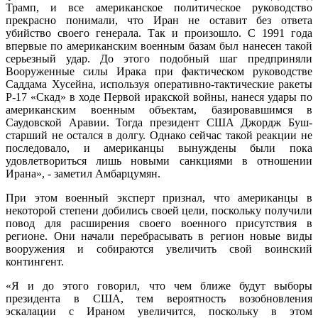
Трамп, и все американское политическое руководство
прекрасно понимали, что Иран не оставит без ответа
убийство своего генерала. Так и произошло. С 1991 года
впервые по американским военным базам был нанесен такой
серьезный удар. До этого подобный шаг предприняли
Вооруженные силы Ирака при фактическом руководстве
Саддама Хусейна, используя оперативно-тактические ракеты
Р-17 «Скад» в ходе Первой иракской войны, нанеся удары по
американским военным объектам, базировавшимся в
Саудовской Аравии. Тогда президент США Джордж Буш-
старший не остался в долгу. Однако сейчас такой реакции не
последовало, и американцы вынуждены были пока
удовлетвориться лишь новыми санкциями в отношении
Ирана», - заметил Амбарцумян.
При этом военный эксперт признал, что американцы в
некоторой степени добились своей цели, поскольку получили
повод для расширения своего военного присутствия в
регионе. Они начали перебрасывать в регион новые виды
вооружения и собираются увеличить свой воинский
контингент.
«Я и до этого говорил, что чем ближе будут выборы
президента в США, тем вероятность возобновления
эскалации с Ираном увеличится, поскольку в этом