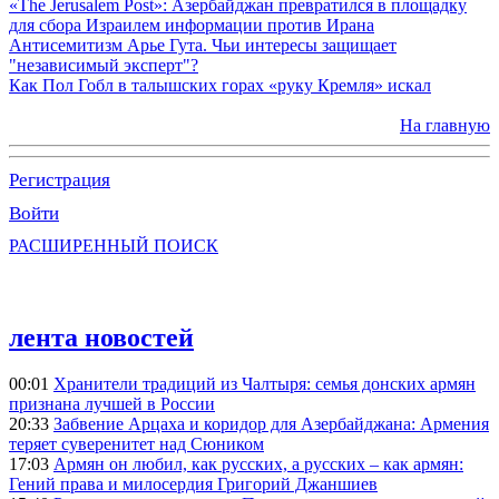
«The Jerusalem Post»: Азербайджан превратился в площадку
для сбора Израилем информации против Ирана
Антисемитизм Арье Гута. Чьи интересы защищает
"независимый эксперт"?
Как Пол Гобл в талышских горах «руку Кремля» искал
На главную
Регистрация
Войти
РАСШИРЕННЫЙ ПОИСК
лента новостей
00:01
Хранители традиций из Чалтыря: семья донских армян
признана лучшей в России
20:33
Забвение Арцаха и коридор для Азербайджана: Армения
теряет суверенитет над Сюником
17:03
Армян он любил, как русских, а русских – как армян:
Гений права и милосердия Григорий Джаншиев