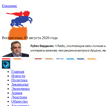
Еркрамас
Воскресенье, 09 августа 2026 года
Главная
Новости
Политика
Закавказье
Экономика
Армия
Диаспора
Общество
Аналитика